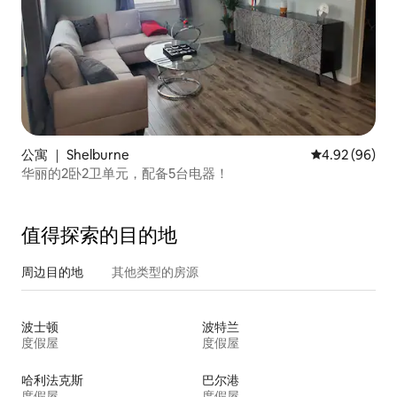
公寓 ｜ Shelburne
平均评分 4.92
4.92 (96)
华丽的2卧2卫单元，配备5台电器！
值得探索的目的地
周边目的地
其他类型的房源
波士顿
波特兰
度假屋
度假屋
哈利法克斯
巴尔港
度假屋
度假屋