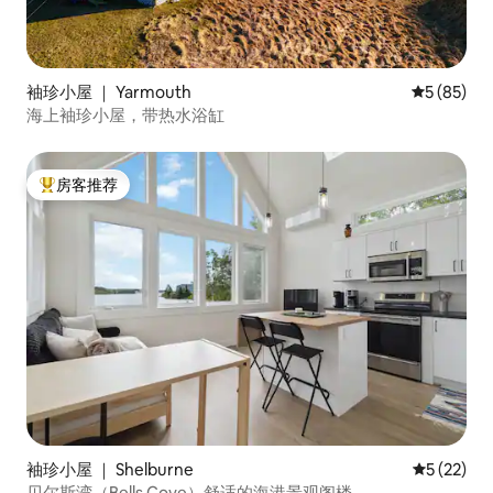
袖珍小屋 ｜ Yarmouth
平均评分 5
5 (85)
海上袖珍小屋，带热水浴缸
房客推荐
热门「房客推荐」
袖珍小屋 ｜ Shelburne
平均评分 5
5 (22)
贝尔斯湾（Bells Cove）舒适的海港景观阁楼