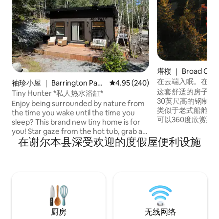
塔楼 ｜ Broad Cov
在云端入眠。在 3
袖珍小屋 ｜ Barrington Pass
平均评分 4.95 分（满分 5 分），共
4.95 (240)
中放松身心
这套舒适的房子坐
age
Tiny Hunter *私人热水浴缸*
30英尺高的钢制
Enjoy being surrounded by nature from
类似于老式船舱。
the time you wake until the time you
可以360度欣赏到
sleep? This brand new tiny home is for
的太阳和星星，将
you! Star gaze from the hot tub, grab a
流动，并从上面俯
在谢尔本县深受欢迎的度假屋便利设施
book and relax the a hammock under
炉旁迎接夜晚，在
the birch trees or take a bike ride(bikes
在月出时泡在热水
provided) along the Barrington Trail. The
鲜的意式浓缩咖啡
property has direct access to the trail
段时间，来塔楼看
which is great for walks, runs, bicycles
and atvs. It also connects with the
sidewalk in town which leads right to
North East Point Beach. *Pet friendly
厨房
无线网络
upon request