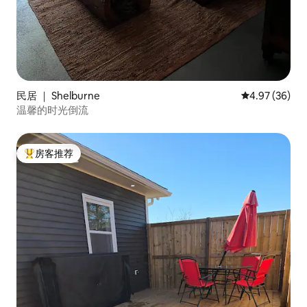
民居 ｜ Shelburne
平均评分 4.97
4.97 (36)
温馨的时光倒流
房客推荐
热门「房客推荐」