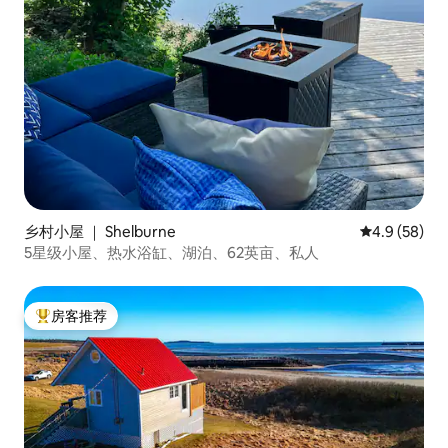
乡村小屋 ｜ Shelburne
平均评分 4.9
4.9 (58)
5星级小屋、热水浴缸、湖泊、62英亩、私人
房客推荐
热门「房客推荐」