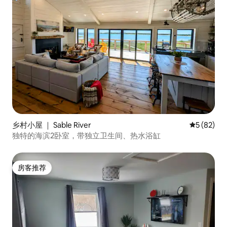
乡村小屋 ｜ Sable River
平均评分 5
5 (82)
独特的海滨2卧室，带独立卫生间、热水浴缸
房客推荐
房客推荐