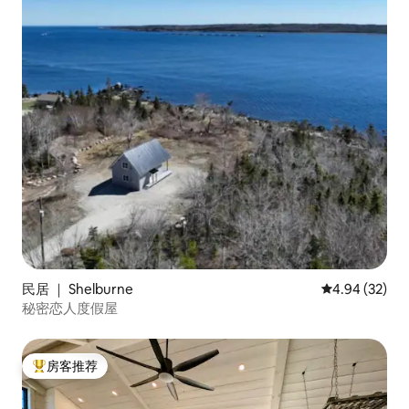
民居 ｜ Shelburne
平均评分 4.94
4.94 (32)
秘密恋人度假屋
房客推荐
热门「房客推荐」