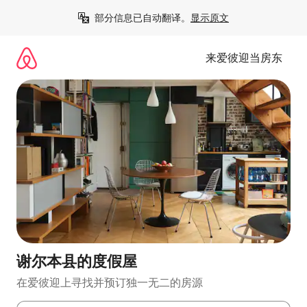
跳
部分信息已自动翻译。
显示原文
至
内
容
来爱彼迎当房东
谢尔本县的度假屋
在爱彼迎上寻找并预订独一无二的房源