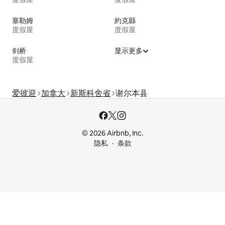
塞勒姆
約克縣
度假屋
度假屋
剑桥
显示更多
度假屋
爱彼迎
加拿大
新斯科舍省
谢尔本县
© 2026 Airbnb, Inc.
隐私
条款