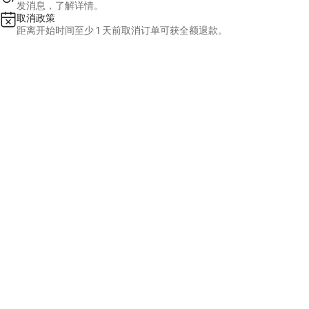
发消息，了解详情。
取消政策
距离开始时间至少 1 天前取消订单可获全额退款。
没有可订名额
显示日期