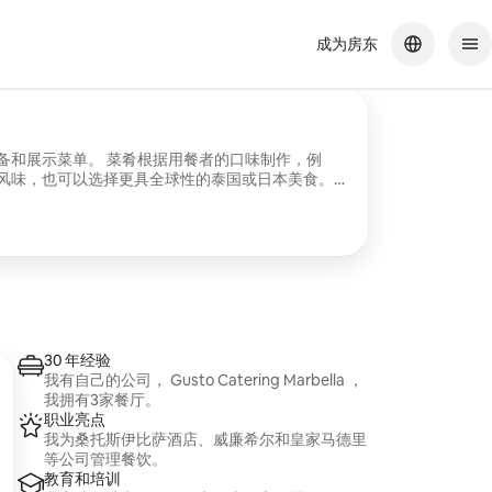
成为房东
备和展示菜单。 菜肴根据用餐者的口味制作，例
风味，也可以选择更具全球性的泰国或日本美食。
围中享用美食的人士而设计。
30 年经验
我有自己的公司， Gusto Catering Marbella ，
我拥有3家餐厅。
职业亮点
我为桑托斯伊比萨酒店、威廉希尔和皇家马德里
等公司管理餐饮。
教育和培训