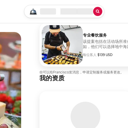
开始搜索
位置
入住/退房
服务类型
专业餐饮服务
该提案包括在活动场所准
如，他们可以选择地中海
它专为那些想要在别墅氛
每位客人
每位客人 $139 USD
$139 USD
你可以给Francisco发消息，申请定制服务或服务更改。
我的资质