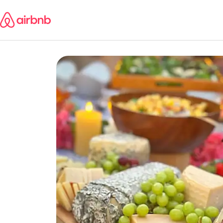
跳
至
内
容