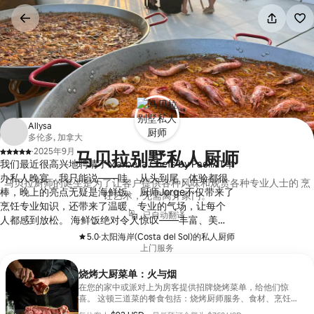
跳
至
内
容
Allysa
多伦多, 加拿大
·
2025年9月
马贝拉别墅私人厨师
、
我们最近很高兴地聘请了Marbella Chefs by PaellAT举
办私人晚宴，我只能说——哇。 从头到尾，体验都很
马贝拉厨师的诞生是为了让客户提供各种风味和观赏各种专业人士的 烹
棒，晚上的亮点无疑是海鲜饭。 厨师Jorge不仅带来了
饪艺术，无需离开家门。
烹饪专业知识，还带来了温暖、专业的气场，让每个
已自动翻译
人都感到放松。 海鲜饭绝对令人惊叹——丰富、美
味、完美均衡。 藏红花米饭烹饪得很完美，摆盘很漂
5.0
·
太阳海岸(Costa del Sol)的私人厨师
、
亮，但又不太繁琐。 它的味道真的像是直接来自西班
上门服务
牙海岸。
烧烤大厨菜单：火与烟
在您的家中或派对上为房客提供招牌烧烤菜单，给他们惊
喜。 这顿三道菜的餐食包括：烧烤厨师服务、食材、烹饪材
料、交通、一道前菜、一道主菜和每位房客一杯鸡尾酒，所