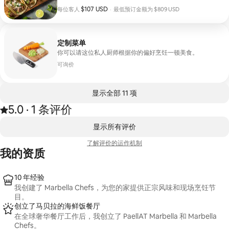
炸肉 Chicken Tinga 鸡肉和Txistorra Tinga 鸡肉酱 牛腩肉
每位客人 $107 USD
$107 USD
每位客人
·
最低预订金额为 $809 USD
碎 碎肉配土豆 炖牛肉或墨西哥炖牛肉 Cochinita Pibil 辣椒
最低预订金额为 $809 USD
炖牛肉（素食） 素食墨西哥玉米粉饼 • 鸡尾酒： Michelada
辣味玛格丽塔 Mezcalito • 甜点： Tres Leches蛋糕 烤菠萝
和椰子冰淇淋 酸橘味芒果冰棒
定制菜单
你可以请这位私人厨师根据你的偏好烹饪一顿美食。
可询价
显示全部 11 项
5.0
·
1 条评价
评分为 5.0 星，满分 5 星，基于 1 条评价
、
显示 0 项中的 0 项
显示所有评价
了解评价的运作机制
我的资质
10 年经验
我创建了 Marbella Chefs，为您的家提供正宗风味和现场烹饪节
目。
创立了马贝拉的海鲜饭餐厅
在全球奢华餐厅工作后，我创立了 PaellAT Marbella 和 Marbella
Chefs。