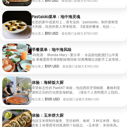
每位客人 $93 USD
$93 USD
每位客人
·
最低预订金额为 $763 USD
有这些都是在火焰和烟雾中烹饪的。
最低预订金额为 $763 USD
Pastaiolo菜单：地中海灵魂
在您的家中或派对上，请专业的「pastaiolo」制作新鲜意
大利面，给您的客人带来惊喜。 3道菜的餐食，包括：
Pastaiolo厨师服务、食材、烹饪材料、交通、一道前菜、一
每位客人 $93 USD
$93 USD
每位客人
·
最低预订金额为 $763 USD
道主菜和每位房客一杯鸡尾酒 （请在我们的个人资料图片中
最低预订金额为 $763 USD
找到菜单）
早餐菜单：地中海风味
-鸡尾酒： Blonda Mary - 要分享： 水晶面包配搅打山羊黄
油 香脆墨西哥薄饼配味噌培根 经典鹰嘴豆泥配手工皮塔饼
松露开放式煎蛋卷配帕尔马干酪和葱 - 主菜： 水煮蛋配奶油
每位客人 $101 USD
$101 USD
每位客人
·
最低预订金额为 $763 USD
蛋卷、花椰菜和咖喱荷兰酱 白虾鞑靼配牛油果黑麦吐司 帕
最低预订金额为 $763 USD
斯特拉米风味腌制海鲈鱼配斯佩尔特小麦薄饼 羊角面包，内
含伊比利亚手撕猪肉、芥末和烟熏奶酪 -甜品： 焦糖布里欧
修法式吐司配烤香草和浆果
体验：海鲜饭大厨
享受标志性的 PaellAT 体验，包括西班牙塔帕斯、桑格利亚
酒和正宗的巴伦西亚海鲜饭。 （请在个人资料图片上找到菜
单）
每位客人 $105 USD
$105 USD
每位客人
·
最低预订金额为 $982 USD
最低预订金额为 $982 USD
体验：玉米饼大厨
包括玉米饼制作服务、烹饪材料、食材、3 种玉米饼、每位
房客 2 杯墨西哥鸡尾酒和 1 份甜点。 •⁠⁠玉米饼： 米却肯风味