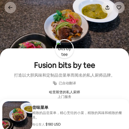
跳
至
内
容
Fusion bits by tee
打造以大胆风味和定制品尝菜单而闻名的私人厨师品牌。
已自动翻译
哈里斯堡的私人厨师
上门服务
尝味菜单
精致的品尝菜单，精心烹饪的小菜，精致的风味和精致的餐
具。
每位客人 $180 USD
$180 USD
每位客人