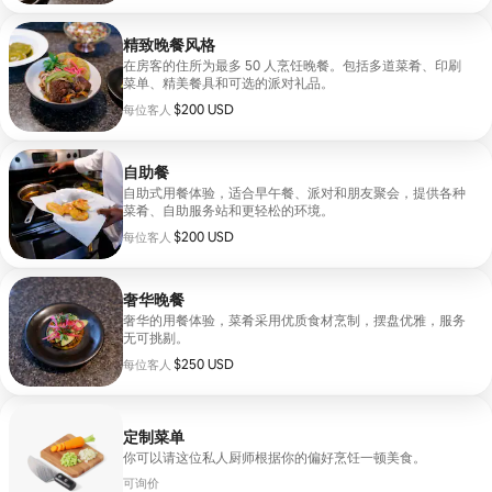
精致晚餐风格
在房客的住所为最多 50 人烹饪晚餐。包括多道菜肴、印刷
菜单、精美餐具和可选的派对礼品。
每位客人 $200 USD
$200 USD
每位客人
自助餐
自助式用餐体验，适合早午餐、派对和朋友聚会，提供各种
菜肴、自助服务站和更轻松的环境。
每位客人 $200 USD
$200 USD
每位客人
奢华晚餐
奢华的用餐体验，菜肴采用优质食材烹制，摆盘优雅，服务
无可挑剔。
每位客人 $250 USD
$250 USD
每位客人
定制菜单
你可以请这位私人厨师根据你的偏好烹饪一顿美食。
可询价