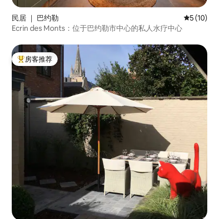
民居 ｜ 巴约勒
平均评分 5
5 (10)
Ecrin des Monts：位于巴约勒市中心的私人水疗中心
房客推荐
热门「房客推荐」