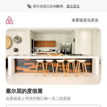
跳
部分信息已自动翻译。
显示原文
至
内
容
来爱彼迎当房东
塞尔屈的度假屋
在爱彼迎上寻找并预订独一无二的房源