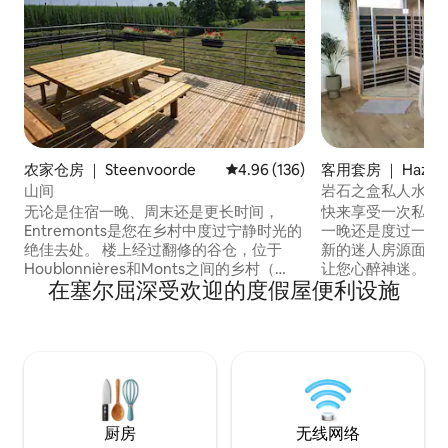
农家仓房 ｜ Steenvoorde
平均评分 4.96 分（满分 5 分），共
4.96 (136)
客用套房 ｜ Hazeb
山间
岩石之盒私人水疗
口
无论是住宿一晚、周末还是更长时间，
快来享受一次私人
Entremonts是您在乡村中度过宁静时光的
一晚还是度过一个周末
绝佳去处。 楼上经过翻修的谷仓，位于
新的迷人房源面积超
Houblonnières和Monts之间的乡村（
让您心醉神迷。 
在塞尔屈深受欢迎的度假屋便利设施
Mont Cassel、Mont des Cats、Mont des
和桑拿房的起居区
Récollets、Mont des Noir、Mont
房、一间配备标准
Rouge... ）欣赏美景和放松。 2018年和
供 Netflix 和 Pr
2023年，卡塞尔（ Cassel ）和埃斯奎尔贝
一间带步入式淋浴
克（ Esquelbecq ）村庄等许多值得游览的
立的厕所。 这里
地方。距离比利时5公里，距离大海30公
区域，正等待着您
里。
厨房
无线网络