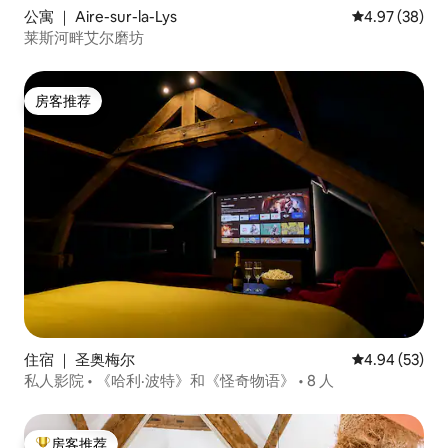
公寓 ｜ Aire-sur-la-Lys
平均评分 4.97
4.97 (38)
莱斯河畔艾尔磨坊
房客推荐
房客推荐
住宿 ｜ 圣奥梅尔
平均评分 4.94
4.94 (53)
私人影院 • 《哈利·波特》和《怪奇物语》 • 8 人
房客推荐