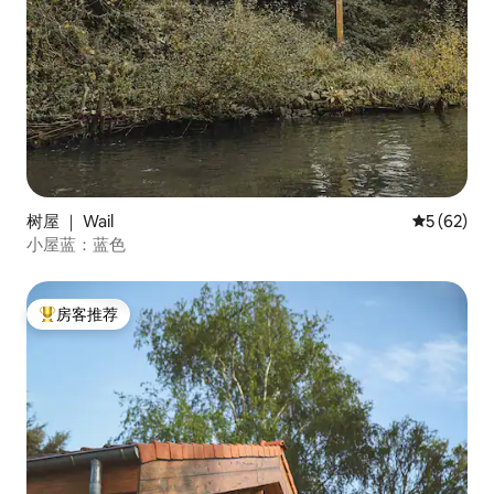
树屋 ｜ Wail
平均评分 5
5 (62)
小屋蓝：蓝色
房客推荐
热门「房客推荐」