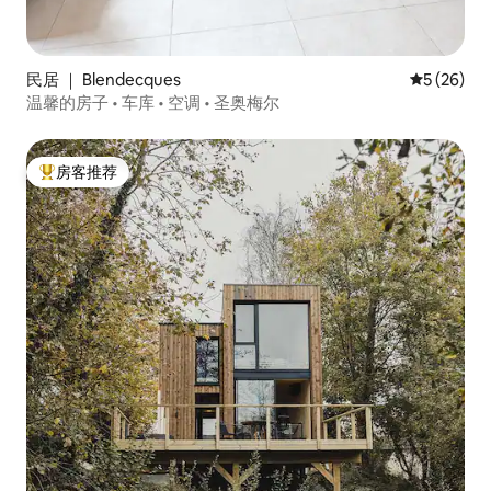
民居 ｜ Blendecques
平均评分 5
5 (26)
温馨的房子 • 车库 • 空调 • 圣奥梅尔
房客推荐
热门「房客推荐」