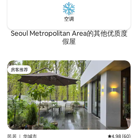
空调
Seoul Metropolitan Area的其他优质度
假屋
房客推荐
房客推荐
民居 ｜ 华城市
平均评分 4.98
4.98 (60)