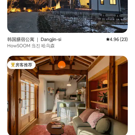
韩国膳宿公寓 ｜ Dangjin-si
平均评分 4.96
4.96 (23)
HowSOOM 当진 哈乌森
房客推荐
热门「房客推荐」