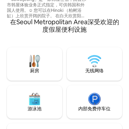
（50,000韩元）
市韩屋体验业务正式指定，可供韩国和外
预订人数，我们将
国人使用。☺️ 您可以在Hinoki （柏树浴
款🙏 [提前入住/延迟退房] ✅ 每小时20,000
缸）上欣赏开阔的院子。 在白天欣赏阳光
韩元（最多2小时
在Seoul Metropolitan Area深受欢迎的
和傍晚的星空，享受半浴室！ 您可以入住
私人Sowoljeong，远离熟悉的工作场所，
度假屋便利设施
或者您可以什么都不做，专注于与自己或
亲人共度时光:) #伦敦百吉饼博物馆#有艺
术家面包店等热门景点，步行即可抵达景
福宫（ Gyeongbokgung Palace ）、伊克
善洞（ Ikseon-dong ）和乙支路（ Euljiro
）等旅游景点。 ☺️ [基础价格为2人价格] *
额外房客：70000韩元（最多4人/推荐2
人） *对于3人或3人以上的预订，可提供额
厨房
无线网络
外的床上用品。 [提前入住/延迟退房] * 每
小时20000韩元（最多1小时） * 如果实际
入住人数超过预订人数，我们将请您离
开，不予退款🙏
游泳池
内部免费停车位