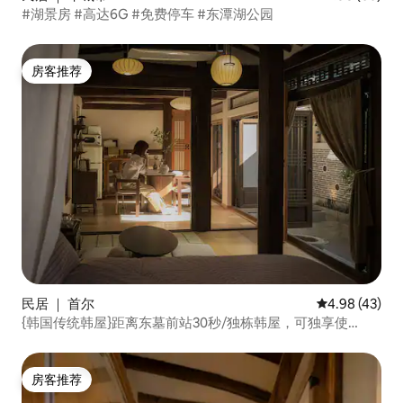
#湖景房 #高达6G #免费停车 #东潭湖公园
房客推荐
房客推荐
民居 ｜ 首尔
平均评分 4.9
4.98 (43)
{韩国传统韩屋}距离东墓前站30秒/独栋韩屋，可独享使
用/DDP/清溪川/钟路/优质韩屋精选/最多5人/
房客推荐
房客推荐