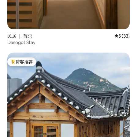
民居 ｜ 首尔
平均评分 5
5 (33)
Dasogot Stay
房客推荐
热门「房客推荐」