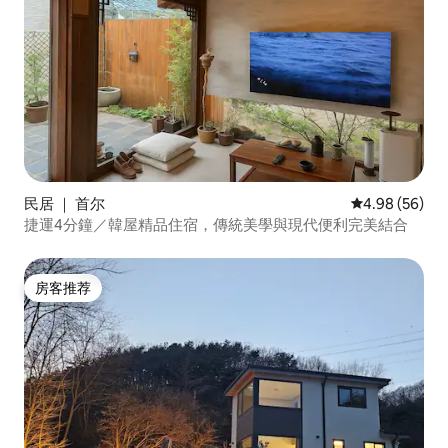
民居 ｜ 首尔
平均评分 4.98
4.98 (56)
捷運4分鐘／韓屋精品住宿，傳統美學與現代便利完美結合
房客推荐
房客推荐