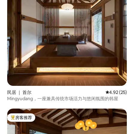
民居 ｜ 首尔
平均评分 4.9
4.92 (25)
Mingyudang，一座兼具传统市场活力与悠闲氛围的韩屋
房客推荐
热门「房客推荐」