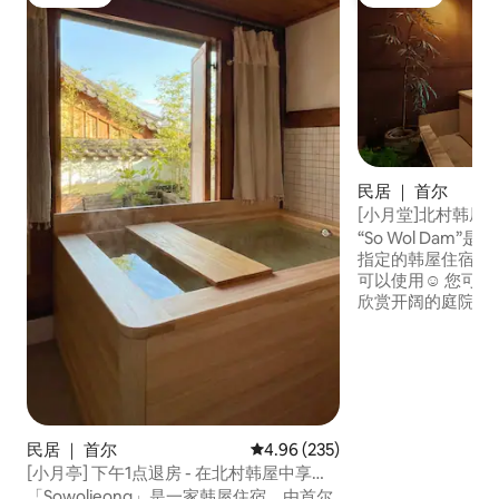
房客推荐
房客推荐
民居 ｜ 首尔
[小月堂]北村韩屋村-
人住宿中享受私人
“So Wol Dam
指定的韩屋住宿设
可以使用☺️ 您可以在日木（杜松浴缸）中
欣赏开阔的庭院，
浴，在白天的阳光
密的休息时光！ 您可以步行前往景福宫、
光化门、益善洞、乙支
格说明] ✅ 2人基础价格。 
50,000韩元（最多可住6人） [
基本提供的房间] 
民居 ｜ 首尔
平均评分 4.96 分（满分 5 分），共
4.96 (235)
2人，则提供1间客房。 [🛏️ 卧室2 
间] ✅ 3 人或以
[小月亭] 下午1点退房 - 在北村韩屋中享受
2人，但希望使用
悠闲与私密！
「Sowoljeong」是一家韩屋住宿，由首尔