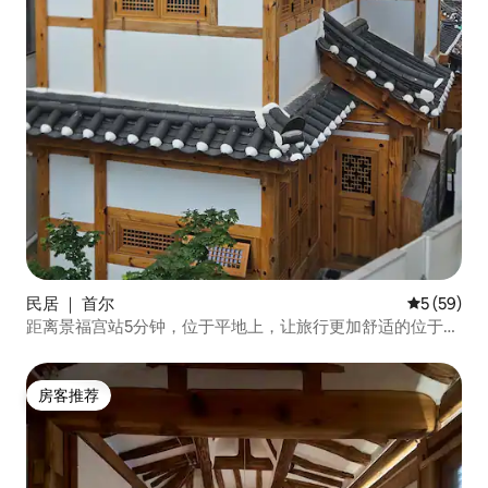
民居 ｜ 首尔
平均评分 5
5 (59)
距离景福宫站5分钟，位于平地上，让旅行更加舒适的位于西
村的2层独立韩屋
房客推荐
房客推荐