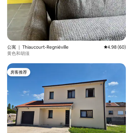
公寓 ｜ Thiaucourt-Regniéville
平均评分 4.98
4.98 (60)
黄色和胡须
房客推荐
房客推荐