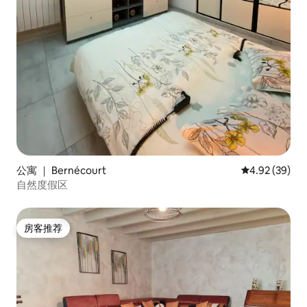
公寓 ｜ Bernécourt
平均评分 4.92
4.92 (39)
自然度假区
房客推荐
房客推荐