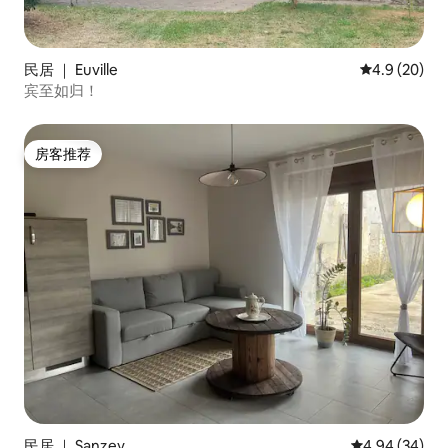
民居 ｜ Euville
平均评分 4.9
4.9 (20)
宾至如归！
房客推荐
房客推荐
民居 ｜ Sanzey
平均评分 4.94
4.94 (34)