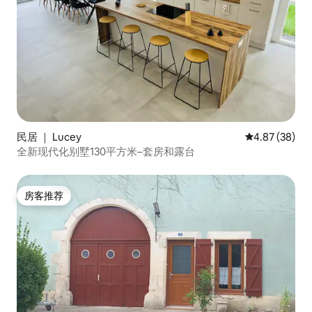
民居 ｜ Lucey
平均评分 4.87
4.87 (38)
全新现代化别墅130平方米–套房和露台
房客推荐
房客推荐