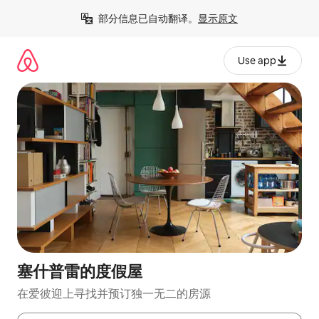
跳
部分信息已自动翻译。
显示原文
至
内
容
Use app
塞什普雷的度假屋
在爱彼迎上寻找并预订独一无二的房源