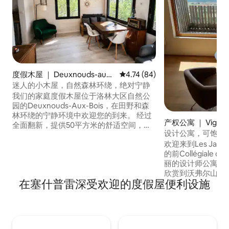
度假木屋 ｜ Deuxnouds-aux-
平均评分 4.74 分（满分 5 分），
4.74 (84)
Bois
迷人的小木屋，自然森林环绕，绝对宁静
我们的家庭度假木屋位于洛林大区自然公
园的Deuxnouds-Aux-Bois，在田野和森
林环绕的宁静环境中欢迎您的到来。 经过
产权公寓 ｜ Vigneull
全面翻新，提供50平方米的舒适空间，有2
ttonchâtel
设计公寓，可饱览马丁
间卧室（12平方米和9平方米）、一个温馨
全景1
欢迎来到Les Jardi
的起居室、一个设备齐全的厨房、一个卫
的前Collégiale de Ha
生间、一个露台和一个花园。 附近有森
丽的设计师公寓的
林，从村庄可通往徒步道，让您尽享大自
欣赏到沃弗尔山谷
然中的住宿体验。 不适合儿童。
在塞什普雷深受欢迎的度假屋便利设施
榻榻米床。 从踏入房源的那一刻起，您将
被令人难以置信的
围，被带入另一个
下您的日常自我，
中。