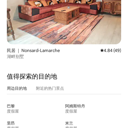
民居 ｜ Nonsard-Lamarche
平均评分 4.84
4.84 (49)
湖畔别墅
值得探索的目的地
周边目的地
附近的热门景点
巴黎
阿姆斯特丹
度假屋
度假屋
里昂
米兰