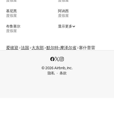
度假屋
度假屋
慕尼黑
阿讷西
度假屋
度假屋
布鲁塞尔
显示更多
度假屋
爱彼迎
法国
大东部
默尔特-摩泽尔省
塞什普雷
© 2026 Airbnb, Inc.
隐私
条款