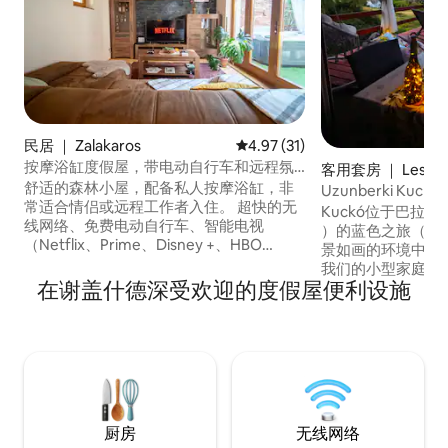
民居 ｜ Zalakaros
平均评分 4.97 分（满分 5 分），
4.97 (31)
按摩浴缸度假屋，带电动自行车和远程氛
客用套房 ｜ Lesenc
围
舒适的森林小屋，配备私人按摩浴缸，非
Uzunberki Kuckó 
常适合情侣或远程工作者入住。 超快的无
Balaton Uplands
Kuckó位于巴拉顿高地（
线网络、免费电动自行车、智能电视
）的蓝色之旅（ Blu
（Netflix、Prime、Disney +、HBO
景如画的环境中，
Max、Sky）、PS4、空调、火坑、烤架和
我们的小型家庭葡
烟熏器、野餐篮、全功能厨房（空气炸
在谢盖什德深受欢迎的度假屋便利设施
得其「大自然」的
锅、咖啡机）。 位于安静的死胡同中，周
的葡萄酒（冰箱中
围有松树、鸟类、松鼠和鹿。 私人车库。
景点、海滩和徒步
距离Zalakaros水疗中心5分钟，距离巴拉
备了加热空调和电
顿湖25公里。工作、放松和充电！
欣赏壮丽的全景或
们期待您的回复！
厨房
无线网络