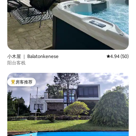
小木屋 ｜ Balatonkenese
平均评分 4.94
4.94 (50)
阳台客栈
房客推荐
热门「房客推荐」