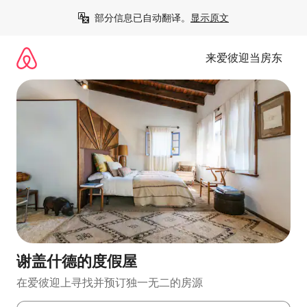
跳
部分信息已自动翻译。
显示原文
至
内
容
来爱彼迎当房东
谢盖什德的度假屋
在爱彼迎上寻找并预订独一无二的房源