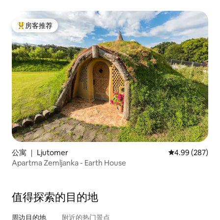
房客推荐
热门「房客推荐」
公寓 ｜ Ljutomer
平均评分 4.99
4.99 (287)
Apartma Zemljanka - Earth House
值得探索的目的地
周边目的地
附近的热门景点