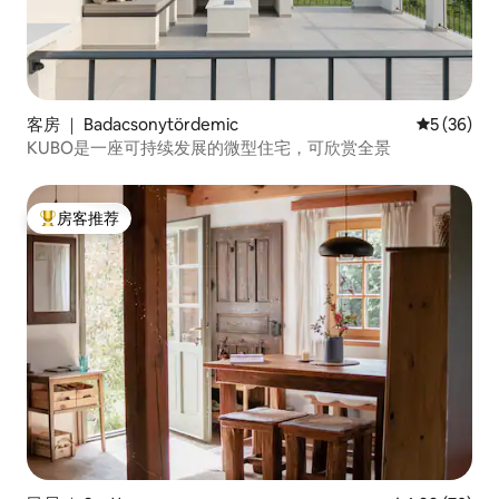
客房 ｜ Badacsonytördemic
平均评分 5
5 (36)
KUBO是一座可持续发展的微型住宅，可欣赏全景
房客推荐
热门「房客推荐」