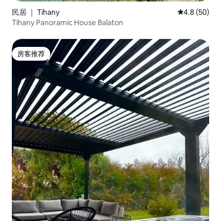
民居 ｜ Tihany
平均评分 4.8
4.8 (50)
Tihany Panoramic House Balaton
房客推荐
房客推荐