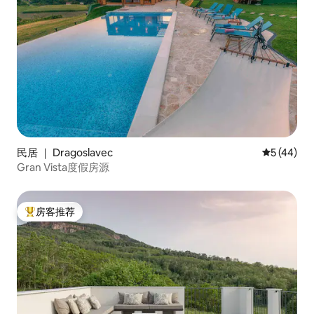
民居 ｜ Dragoslavec
平均评分 5
5 (44)
Gran Vista度假房源
房客推荐
热门「房客推荐」