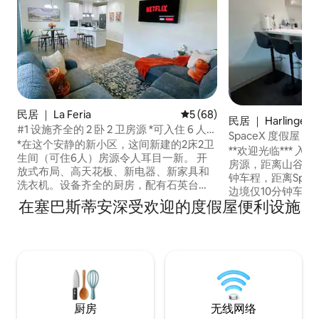
民居 ｜ La Feria
平均评分 5 分（满分 5 分），
5 (68)
民居 ｜ Harlingen
#1 设施齐全的 2 卧 2 卫房源 *可入住 6 人*
SpaceX 度假屋
周/日*烧烤设施
*在这个安静的新小区，这间新建的2床2卫
**欢迎光临*** 入住我们以SpaceX为主题的
生间（可住6人）房源令人耳目一新。 开
房源，距离山谷国际机
放式布局、高天花板、新电器、新家具和
钟车程，距离Spa
洗衣机。设备齐全的厨房，配有石英台
边境仅10分钟车程
面。 在私人后院享受户外座位/烧烤熏制。
在塞巴斯蒂安深受欢迎的度假屋便利设施
生间、设备齐全的
*这套复式公寓距离门店仅6分钟路程！ 位
和带围栏的后院。
于市中心，可轻松前往哈林根（ Harlingen
场所和历史悠久的
）、南帕诸岛（ South Padre Island ）、
家庭、差旅人士、购
布朗斯维尔（ Brownsville ）和麦卡伦（
入住。 可提前入住，需支付费用。 紧急清
McAllen ）购物/用餐、海 非常适合所有旅
洁：$20/小时。
行者或雪鸟。 月租住宿可享受折扣！ 税
订状态。
号：25623
厨房
无线网络