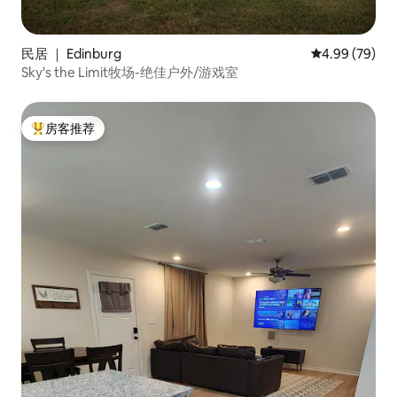
民居 ｜ Edinburg
平均评分 4.99
4.99 (79)
Sky's the Limit牧场-绝佳户外/游戏室
房客推荐
热门「房客推荐」