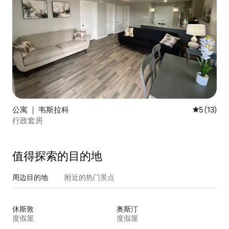
公寓 ｜ 韦斯拉科
平均评分 5
5 (13)
行政套房
值得探索的目的地
周边目的地
附近的热门景点
休斯敦
奥斯汀
度假屋
度假屋