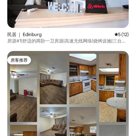
民居 ｜ Edinburg
平均评分 5
5 (12)
房源#1|舒适的两卧一卫房源|高速无线网络|烧烤设施|三台电
视机
房客推荐
房客推荐