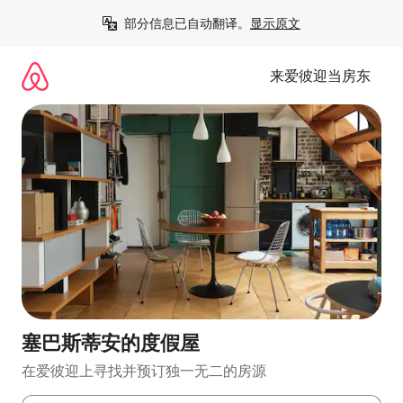
跳
部分信息已自动翻译。
显示原文
至
内
容
来爱彼迎当房东
塞巴斯蒂安的度假屋
在爱彼迎上寻找并预订独一无二的房源