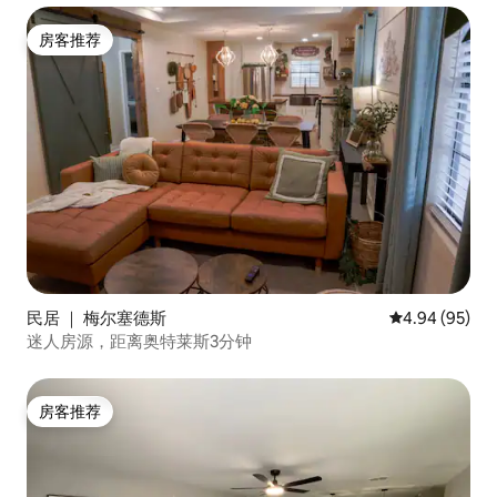
房客推荐
房客推荐
民居 ｜ 梅尔塞德斯
平均评分 4.94
4.94 (95)
迷人房源，距离奥特莱斯3分钟
房客推荐
房客推荐