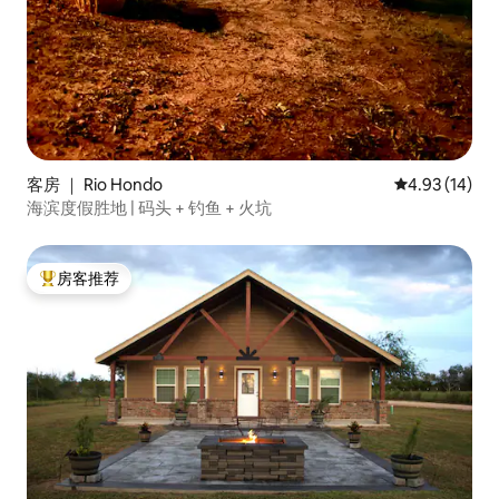
客房 ｜ Rio Hondo
平均评分 4.9
4.93 (14)
海滨度假胜地 | 码头 + 钓鱼 + 火坑
房客推荐
热门「房客推荐」