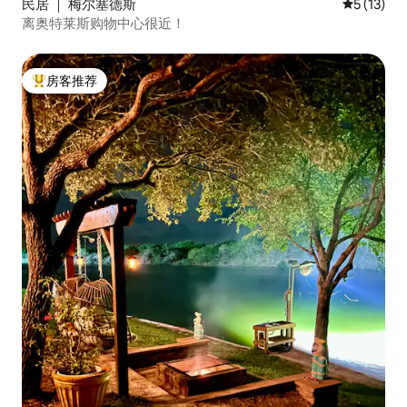
民居 ｜ 梅尔塞德斯
平均评分 5
5 (13)
离奥特莱斯购物中心很近！
房客推荐
热门「房客推荐」