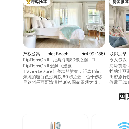
房客推荐
房客推荐
热门「房客推荐」
房客推荐
产权公寓 ｜ Inlet Beach
平均评分 4.99 分（满分 
4.99 (185)
联排别墅 
ta Rosa 
FlipFlopsOn II • 距离海滩80步之遥 • FL
令人惊叹
30A
FlipFlopsOn II 受到《漫旅
海湾前沿 -
Travel+Leisure》杂志的赞誉，距离 Inlet
挡的壮丽
海滩的糖白色沙滩仅 80 步之遥，位于佛罗
闺蜜旅行
里达州墨西哥湾沿岸 30A 国家景观大道的
假屋于20
海滨。 这套阳光充足的开放式单间公寓度
了全面更
假屋可供四人入住，距离罗斯玛丽海滩
上用品，
西
（Rosemary Beach）和因莱特（Inlet）村
恼都会烟
庄的餐饮和娱乐场所仅几步之遥。 房源采
夫（Sea
用简洁的海岸风格，设有宁静的泳池、烧
的Seasid
烤亭、海滩装备、设备齐全的厨房，以及
Chill、Al
可欣赏墨西哥湾金色日落的私人室外起居
区。 停车一次，步行到任何地方！