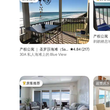
房客推荐
热门「房
产权公寓 
鹈鹕栖息
度假胜地
产权公寓 ｜ 圣罗莎海滩（San
平均评分 4.84 分（满分 
4.84 (217)
ta Rosa Beach）
30A 私人海滩上的 Blue View
房客推荐
超赞房东
热门「房客推荐」
超赞房东