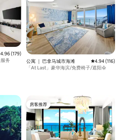
均评分 4.96 分（满分 5 分），共 179 条评价
4.96 (179)
滩服务
公寓 ｜ 巴拿马城市海滩
平均评分 4.94 分（满分 
4.94 (116)
「At Last」豪华海滨/免费椅子/遮阳伞
房客推荐
房客推荐