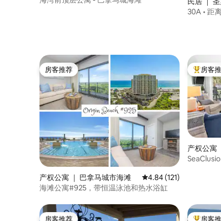
民居 ｜ 圣
sa Beach
30A • 
纳 16 人 •
房客推荐
房客
房客推荐
热门「房
产权公寓 ｜ 
SeaClusi
泳池 • 海
产权公寓 ｜ 巴拿马城市海滩
平均评分 4.84 分（满分 
4.84 (121)
海滩公寓#925，带恒温泳池和热水浴缸
房客推荐
房客