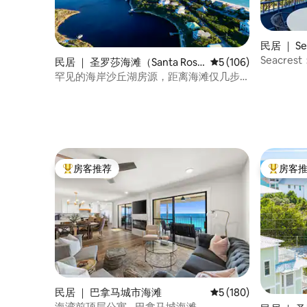
民居 ｜ Se
Seacr
民居 ｜ 圣罗莎海滩（Santa Rosa
平均评分 5 分（满分 
5 (106)
Beach）
罕见的海岸沙丘湖房源，距离海滩仅几步
之遥。
房客推荐
房客
热门「房客推荐」
热门「房
民居 ｜ 巴拿马城市海滩
平均评分 5 分（满分 
5 (180)
海湾前顶层公寓 - 巴拿马城海滩