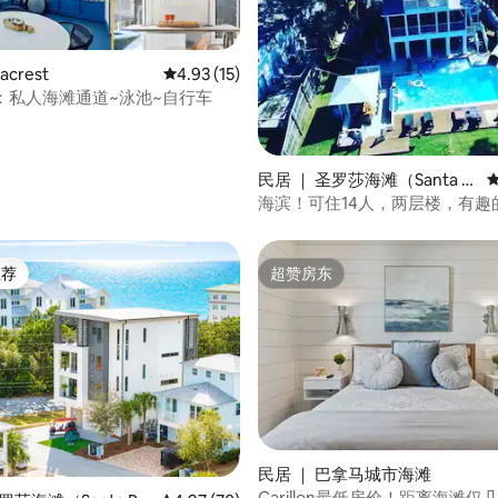
acrest
平均评分 4.93 分（满分 5 分），共 15 条评价
4.93 (15)
est：私人海滩通道~泳池~自行车
5 分），共 106 条评价
民居 ｜ 圣罗莎海滩（Santa R
osa Beach）
海滨！可住14人，两层楼，有趣
道！！
推荐
超赞房东
客推荐」
超赞房东
5 分），共 180 条评价
民居 ｜ 巴拿马城市海滩
Carillon最低房价！距离海滩