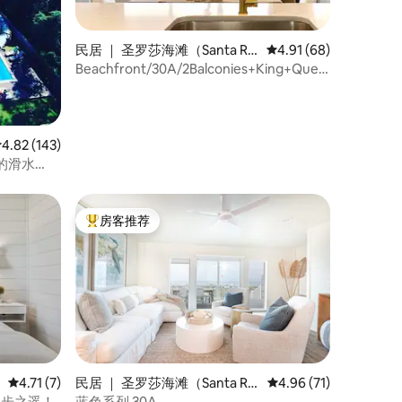
民居 ｜ 圣罗莎海滩（Santa Ro
平均评分 4.91 分（满分
4.91 (68)
sa Beach）
Beachfront/30A/2Balconies+King+Queen+Bunks/
Pool
平均评分 4.82 分（满分 5 分），共 143 条评价
4.82 (143)
的滑水
房客推荐
热门「房客推荐」
平均评分 4.71 分（满分 5 分），共 7 条评价
4.71 (7)
民居 ｜ 圣罗莎海滩（Santa Ro
平均评分 4.96 分（满分
4.96 (71)
sa Beach）
仅几步之遥！
蓝色系列 30A