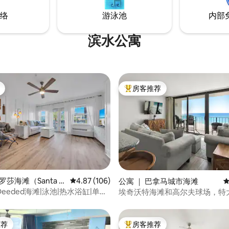
络
游泳池
内部
滨水公寓
房客推荐
热门「房客推荐」
 5 分），共 58 条评价
罗莎海滩（Santa R
平均评分 4.87 分（满分 5 分），共 106 条评价
4.87 (106)
公寓 ｜ 巴拿马城市海滩
平
h）
eeded海滩|泳池|热水浴缸|单间
埃奇沃特海滩和高尔夫球场，特
景！
推荐
房客推荐
客推荐」
热门「房客推荐」