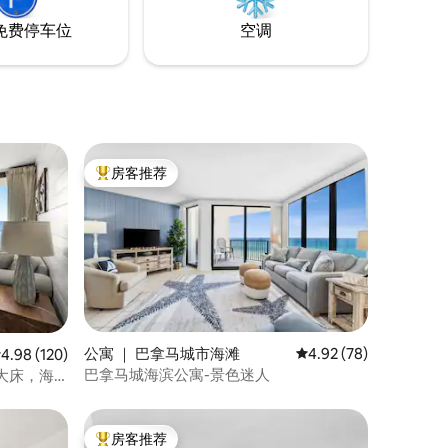
免费停车位
空调
房客推荐
热门「房客推荐」
公寓 ｜ 巴拿马城市海滩
平均评分 4.92 分（满分
4.92 (78)
均评分 4.98 分（满分 5 分），共 120 条评价
4.98 (120)
巴拿马城海滨公寓-景色迷人
大床，海
房客推荐
热门「房客推荐」