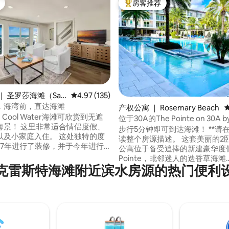
房客推荐
热门「房客推荐」
5 分），共 185 条评价
｜ 圣罗莎海滩（San
平均评分 4.97 分（满分 5 分），共 135 条评价
4.97 (135)
Beach）
，海湾前，直达海滩
产权公寓 ｜ Rosemary Beach
 Cool Water海滩可欣赏到无遮
位于30A的The Pointe on 30A b
海景！ 这里非常适合情侣度假、
Rosemary Beach的天堂
步行5分钟即可到达海滩！ **请
以及小家庭入住。 这处独特的度
读整个房源描述。 这套美丽的2
17年进行了装修，并于今年进行
公寓位于备受追捧的新建豪华度假
新，包括新地板、新家具和新床
Pointe，毗邻迷人的迭香草海滩
在您走进大门的那一刻，所有烦
克雷斯特海滩附近滨水房源的热门便利
（Rosemary Beach），是您
消云散。 我们的房源位于西格罗
令人印象深刻的精品度假村地理
grove），骑自行车即可到达西边
越，拥有迷人的热带泳池、带户
e和Watercolor，以及东边的Big
热水浴缸、现场咖啡厅Big Bad
ys和Rosemary Beach。
Breakfast、泳池边休息室、
观的屋顶休息室和可俯瞰泳池的
的健身房。