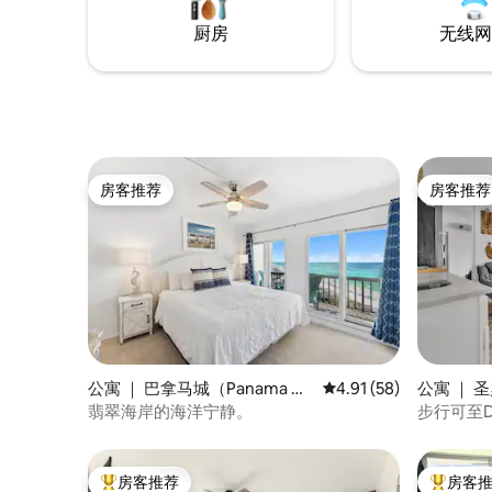
厨房
无线网
房客推荐
房客推荐
房客推荐
房客推荐
公寓 ｜ 巴拿马城（Panama Cit
平均评分 4.91 分（满分
4.91 (58)
公寓 ｜ 圣
y）
osa Beac
翡翠海岸的海洋宁静。
步行可至D
公寓
房客推荐
房客
热门「房客推荐」
热门「房