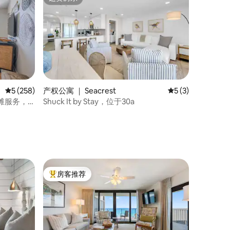
超赞房东
平均评分 5 分（满分 5 分），共 258 条评价
5 (258)
产权公寓 ｜ Seacrest
平均评分 5 分（满
5 (3)
滩服务，
Shuck It by Stay，位于30a
房客推荐
热门「房客推荐」