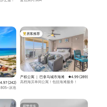
房客推荐
热门「房客推荐」
产权公寓 ｜ 巴拿马城市海滩
平均评分 4.99 分（满分 
4.99 (289)
高档海滨单间公寓！包括海滩服务！
均评分 4.97 分（满分 5 分），共 242 条评价
4.97 (242)
n 805~泳池
超赞房东