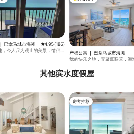
客推荐」
热门「房客推荐」
｜ 巴拿马城市海滩
平均评分 4.95 分（满分 5 分），共 186 条评价
4.95 (186)
地，令人叹为观止的美景，情侣
产权公寓 ｜ 巴拿马城市海滩
我的快乐之地，无聚氯联苯，海
5 分），共 217 条评价
加大双人床
其他滨水度假屋
房客推荐
房客推荐