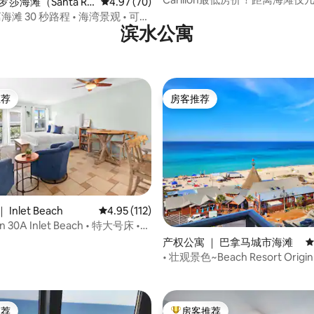
罗莎海滩（Santa Ro
平均评分 4.97 分（满分 5 分），共 70 条评价
4.97 (70)
）
距离海滩 30 秒路程 • 海湾景观 • 可容
滨水公寓
 电梯
推荐
房客推荐
客推荐」
房客推荐
Inlet Beach
平均评分 4.95 分（满分 5 分），共 112 条评价
4.95 (112)
on 30A Inlet Beach • 特大号床 •
滩
产权公寓 ｜ 巴拿马城市海滩
平
5 分），共 121 条评价
• 壮观景色~Beach Resort Origi
推荐
房客推荐