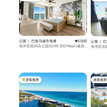
公寓 ｜ 巴拿马城市海滩
平均评分 5 分（满分 
5 (69)
公寓 ｜ 
海岸景观|码头公园3分钟| 300 Mbps |健身
海湾前顶层公
房
全！
房客推荐
房客推荐
热门「房客推荐」
房客推荐