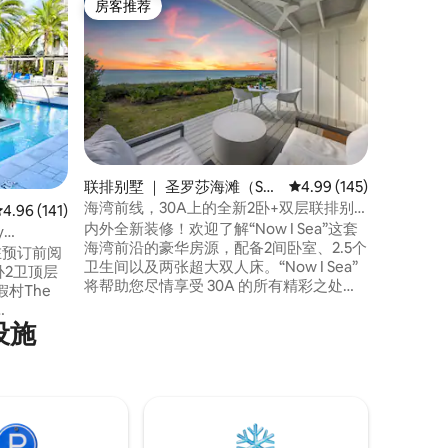
房客推荐
超赞房
房客推荐
超赞房
锡克雷斯特
这个随和
宿。 在S
您会发现
切。 然后
步，放松身心。 一个
Seacrest
台上品尝
自行车去探
联排别墅 ｜ 圣罗莎海滩（San
平均评分 4.99 分（满分 
4.99 (145)
充电门的
ta Rosa Beach）
海湾前线，30A上的全新2卧+双层联排别
平均评分 4.96 分（满分 5 分），共 141 条评价
4.96 (141)
墅
内外全新装修！欢迎了解“Now I Sea”这套
y
海湾前沿的豪华房源，配备2间卧室、2.5个
在预订前阅
卫生间以及两张超大双人床。“Now I Sea”
卧2卫顶层
将帮助您尽情享受 30A 的所有精彩之处！
村The
我们的房源位于艾丽斯海滩（Alys
Beach）和沃特萨운드（Watersound）之
设施
的天堂。 这家
间，附近有许多活动场所和餐厅。 从后门
位置优
走出去，就能直接到海滩。旺季（3月1日至
外壁炉的
10月31日）提供私人沙滩椅，全年提供2辆
自行车。
可欣赏壮观景
设备齐全