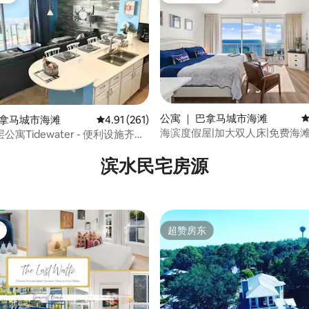
5 分），共 69 条评价
公寓 ｜ 巴拿马城市海滩
平
巴拿马城市海滩
平均评分 4.91 分（满分 5 分），共 261 条评价
4.91 (261)
海滨度假屋|加大双人床|免费海
寓Tidewater - 便利设施齐
滨水民宅房源
超赞房东
超赞房东