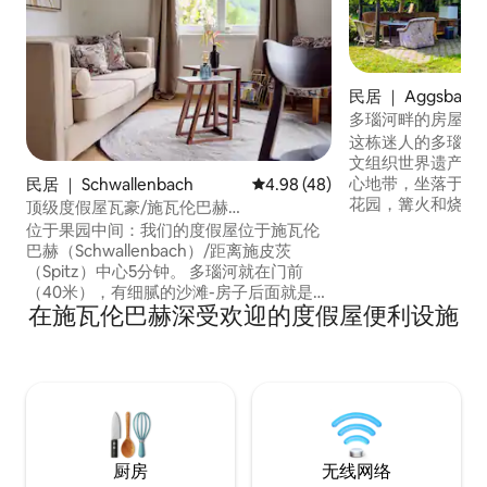
民居 ｜ Aggsbach 
多瑙河畔的房屋 -
动
这栋迷人的多瑙河
文组织世界遗产瓦豪
心地带，坐落于河
民居 ｜ Schwallenbach
平均评分 4.98 分（满分 5 分），
4.98 (48)
花园，篝火和烧烤
顶级度假屋瓦豪/施瓦伦巴赫
就在多瑙河自行车
（Schwallenbach），靠近施皮茨
位于果园中间：我们的度假屋位于施瓦伦
然、文化、运动和
（Spitz）
巴赫（Schwallenbach）/距离施皮茨
前方就是多瑙河浴
（Spitz）中心5分钟。 多瑙河就在门前
体、家庭和公司，
（40米），有细腻的沙滩-房子后面就是葡
和俱乐部活动。 独
在施瓦伦巴赫深受欢迎的度假屋便利设施
萄园。可容纳4人-房子最近经过了彻底的
一座非常古老、简
翻修。在2层楼中，您可以找到： 2间卧
很合理。
室，配有舒适的双人床、美丽的景观和阳
台- 1间带淋浴的浴室-独立卫生间-舒适的
起居用餐厨房，配有美丽的露台和多瑙河
景观。非常适合骑自行车的人士-可上锁的
车库-
厨房
无线网络