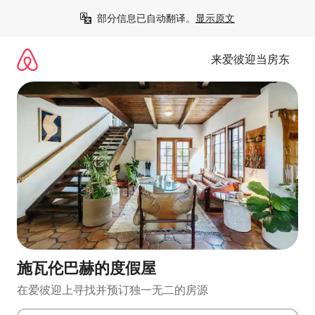
跳
部分信息已自动翻译。
显示原文
至
内
容
来爱彼迎当房东
施瓦伦巴赫的度假屋
在爱彼迎上寻找并预订独一无二的房源