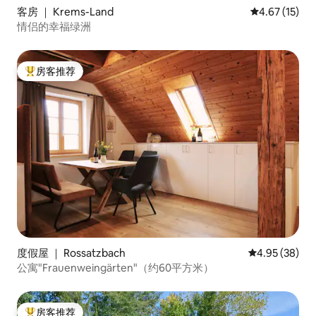
客房 ｜ Krems-Land
平均评分 4.6
4.67 (15)
情侣的幸福绿洲
房客推荐
热门「房客推荐」
度假屋 ｜ Rossatzbach
平均评分 4.95
4.95 (38)
公寓"Frauenweingärten"（约60平方米）
房客推荐