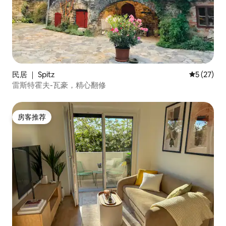
民居 ｜ Spitz
平均评分 5
5 (27)
雷斯特霍夫-瓦豪，精心翻修
房客推荐
房客推荐