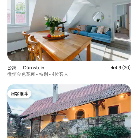
公寓 ｜ Dürnstein
平均评分 4.9
4.9 (20)
微笑金色花束 - 特别 - 4位客人
房客推荐
房客推荐