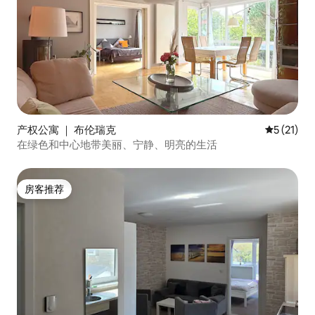
产权公寓 ｜ 布伦瑞克
平均评分 5
5 (21)
在绿色和中心地带美丽、宁静、明亮的生活
房客推荐
房客推荐