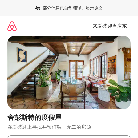
跳
部分信息已自动翻译。
显示原文
至
内
容
来爱彼迎当房东
舍彭斯特的度假屋
在爱彼迎上寻找并预订独一无二的房源