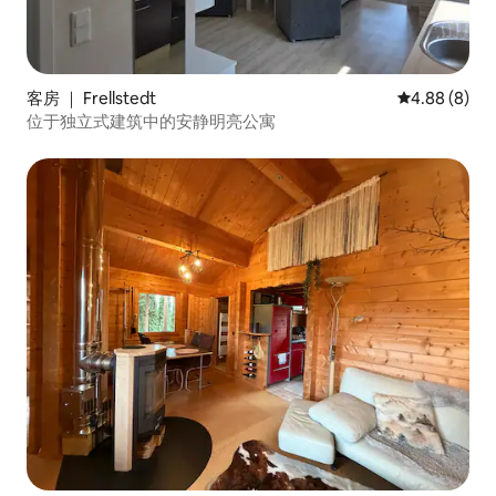
客房 ｜ Frellstedt
平均评分 4.8
4.88 (8)
位于独立式建筑中的安静明亮公寓