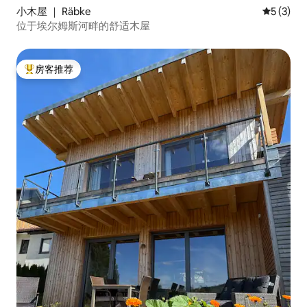
小木屋 ｜ Räbke
平均评分 
5 (3)
位于埃尔姆斯河畔的舒适木屋
房客推荐
热门「房客推荐」