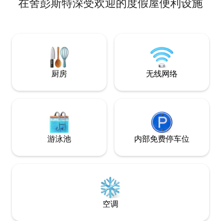
在舍彭斯特深受欢迎的度假屋便利设施
间、专用工作区和
源，可免费使用。 您可以从大型木质露台
阳台，非常适合在
经过开放式楼梯到达花园和桑拿房。毗邻
啡或轻松的早餐。 
外楼的是另一个露台，可供您在花园中度
Volkswagenh
过美好时光。在大型柏树的阴凉处，您可
仅几分钟路程，步
以找到另一个休息区。两张躺椅让您放松
布伦瑞克市中心。
身心。 楼上有三间卧室和两间现代化浴
室。「花园房」配有标准双人床，设有独
立卫生间，阁楼设有放松区，配有另一台
厨房
无线网络
电视。「俾斯麦房间」配有一张加大双人
床，「铁路房间」配有两张单人床。两个
卫生间均配有水槽、马桶和淋浴间，并配
备天窗以进行通风。床铺已铺好，我们为
每位房客提供一套毛巾。 为了让您充电放
松，并为您的健康做些好事，我们在外楼
安装了一间带有BI-O桑拿加热器的桑拿
游泳池
内部免费停车位
房。您还可以根据克奈普牧师的原则进行
交替浸泡，以刺激和支持血液循环-也可以
泡脚浴。桑拿区可作为额外的收费服务，
为您打造个性化的健康时刻。
空调