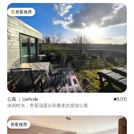
房客推荐
热门「房客推荐」
公寓 ｜ Uehrde
平均评分 5
5 (11)
休闲时光；带屋顶露台和桑拿的度假公寓
房客推荐
房客推荐