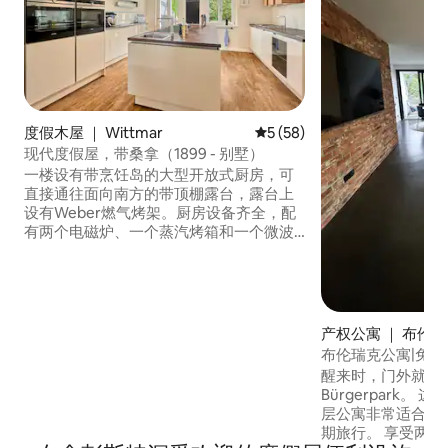
度假木屋 ｜ Wittmar
平均评分 5 分（满分 5 分），
5 (58)
现代度假屋，带桑拿（1899 - 别墅）
一楼设有带烹饪岛的大型开放式厨房，可
直接通往面向南方的带顶棚露台，露台上
设有Weber燃气烤架。厨房设备齐全，配
有两个电磁炉、一个蒸汽烤箱和一个微波
炉、两个洗碗机、两个保温抽屉、一个带
配件的厨房辅助机器、各种小电器、烤盘
等。在这里烹饪和烘焙是有趣的！ 咖啡吧
配备了过滤器机和休息区，与厨房和餐厅
相连，最多可容纳10人在大桌旁就座。寒
产权公寓 ｜ 布伦
冷季节还有一台铸铁壁炉，可以提供舒适
布伦瑞克公寓|免费
的温暖。餐厅对面是客厅，配有大沙发、
醒来时，门外就是
电视，可欣赏花园里苹果树的美景。入口
Bürgerpark。
处的走廊旁边是一间小浴室。一楼设施齐
层公寓非常适合商
全，配备了Sonos音箱。您可以使用iPad控
期旅行。 享受两
制音乐和部分Hue灯-无线网络覆盖整套房