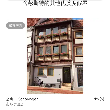
舍彭斯特的其他优质度假屋
超赞房东
超赞房东
公寓 ｜ Schöningen
平均评分 
5 (5)
市场房源2