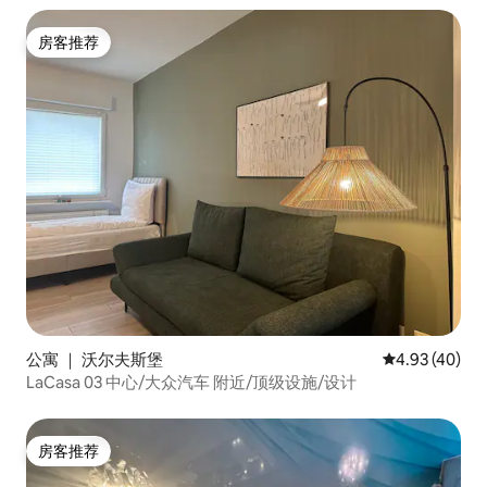
房客推荐
房客推荐
公寓 ｜ 沃尔夫斯堡
平均评分 4.9
4.93 (40)
LaCasa 03 中心/大众汽车 附近/顶级设施/设计
房客推荐
房客推荐