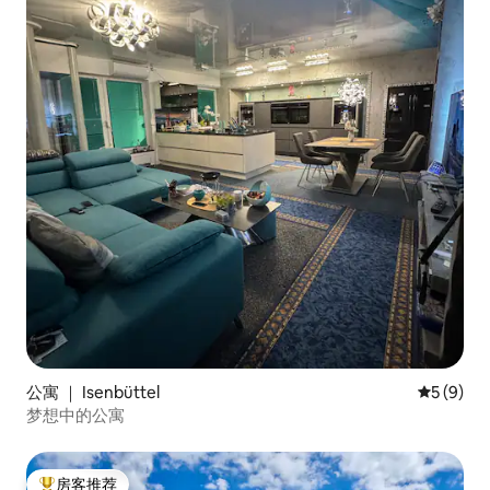
公寓 ｜ Isenbüttel
平均评分 
5 (9)
梦想中的公寓
房客推荐