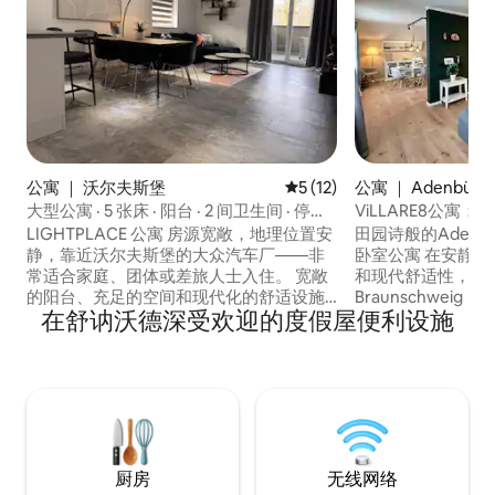
公寓 ｜ 沃尔夫斯堡
平均评分 5 分（满分 5 分），
5 (12)
公寓 ｜ Adenbütte
大型公寓 · 5 张床 · 阳台 · 2 间卫生间 · 停车
ViLLARE8公寓
位
LIGHTPLACE 公寓 房源宽敞，地理位置安
田园诗般的Adenb
静，靠近沃尔夫斯堡的大众汽车厂——非
卧室公寓 在安静
常适合家庭、团体或差旅人士入住。 宽敞
和现代舒适性，与
的阳台、充足的空间和现代化的舒适设施
Braunschweig
在舒讷沃德深受欢迎的度假屋便利设施
确保了轻松的入住体验。全天候无接触式
Wolfsburg ）、吉
入住服务让您可以灵活安排抵达时间。 • 3
汉诺 配备优质家
间卧室 • 加大双人床、标准双人床和 3 张单
电视、私人停车场
人床 •大阳台 • 厨房、洗碗机和全自动咖啡
无钥匙入住和自行
机 • 2 间卫生间、淋浴间、浴缸、 •洗衣机 •
您的完美住宿做好
无线网络和配备Netflix的智能电视 • 房源
二楼
有很多停车位
厨房
无线网络