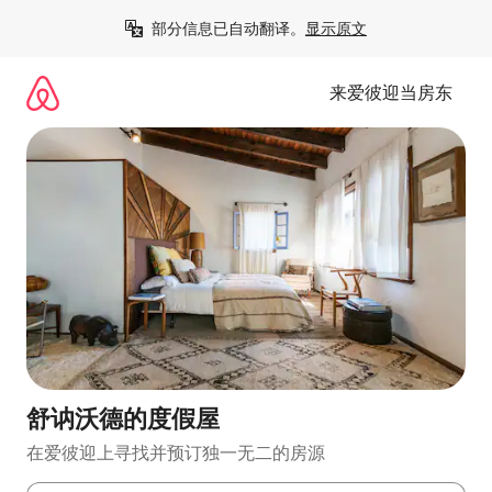
跳
部分信息已自动翻译。
显示原文
至
内
容
来爱彼迎当房东
舒讷沃德的度假屋
在爱彼迎上寻找并预订独一无二的房源