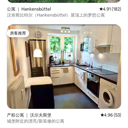
公寓 ｜ Hankensbüttel
平均评分 4.91
4.91 (182)
汉肯斯比特尔（Hankensbüttel）屋顶上的梦想公寓
房客推荐
房客推荐
产权公寓 ｜ 沃尔夫斯堡
平均评分 4.96
4.96 (53)
城堡附近的漂亮/新装修的公寓