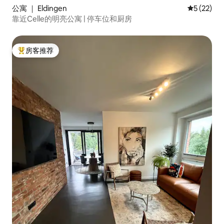
公寓 ｜ Eldingen
平均评分 5
5 (22)
靠近Celle的明亮公寓 | 停车位和厨房
房客推荐
热门「房客推荐」