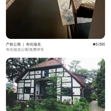
产权公寓 ｜ 布伦瑞克
平均评分 5
5 (59)
布伦瑞克公寓|免费停车