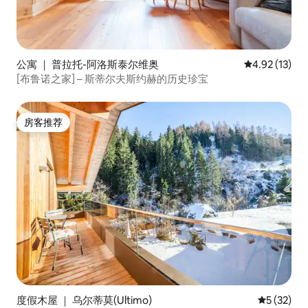
公寓 ｜ 普拉托-阿洛斯泰尔维奥
平均评分 4.9
4.92 (13)
[布鲁诺之家] – 斯蒂尔夫斯约赫的历史珍宝
房客推荐
房客推荐
度假木屋 ｜ 乌尔蒂莫(Ultimo)
平均评分 5
5 (32)