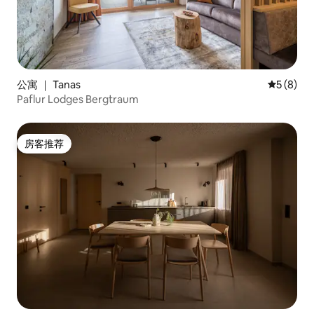
公寓 ｜ Tanas
平均评分 
5 (8)
Paflur Lodges Bergtraum
房客推荐
房客推荐