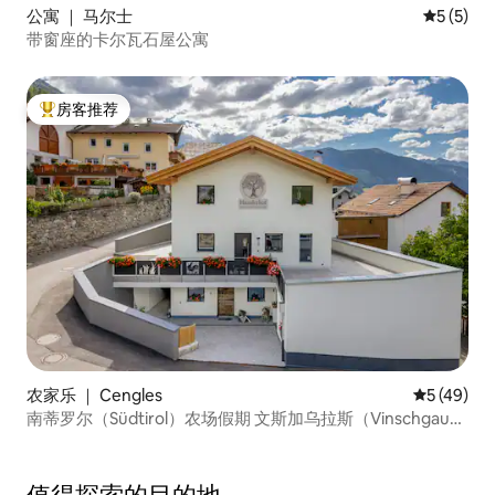
公寓 ｜ 马尔士
平均评分 
5 (5)
带窗座的卡尔瓦石屋公寓
房客推荐
热门「房客推荐」
农家乐 ｜ Cengles
平均评分 5
5 (49)
南蒂罗尔（Südtirol）农场假期 文斯加乌拉斯（Vinschgau
Laas）