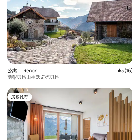
公寓 ｜ Renon
平均评分 5
5 (16)
斯彭贝格山生活诺德贝格
房客推荐
房客推荐