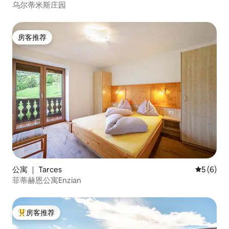
乌尔蒂米斯庄园
房客推荐
房客推荐
公寓 ｜ Tarces
平均评分 
5 (6)
菲蒂赫恩公寓Enzian
房客推荐
热门「房客推荐」