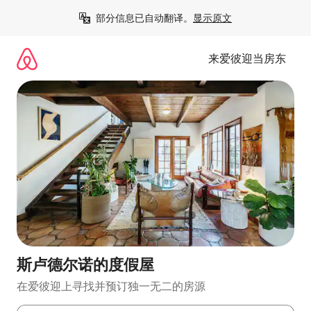
跳
部分信息已自动翻译。
显示原文
至
内
容
来爱彼迎当房东
斯卢德尔诺的度假屋
在爱彼迎上寻找并预订独一无二的房源