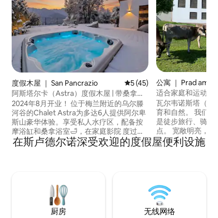
公寓 ｜ Prad am Sti
度假木屋 ｜ San Pancrazio
平均评分 5 分（满分 5 分），
5 (45)
适合家庭和运动爱
阿斯塔尔卡（Astra）度假木屋 | 带桑拿和
按摩浴缸的豪华度假木屋
瓦尔韦诺斯塔（Val 
2024年8月开业！ 位于梅兰附近的乌尔滕
育和自然。 我们位于M
河谷的Chalet Astra为多达6人提供阿尔卑
是徒步旅行、骑行
斯山豪华体验。享受私人水疗区，配备按
点。 宽敞明亮，
摩浴缸和桑拿浴室🛁，在家庭影院 度过轻
在斯卢德尔诺深受欢迎的度假屋便利设施
庭和朋友团体入住
松的夜晚，🎥以及120平方米的露台，配备
络、暖气、洗衣机
烧烤架和山景🌄。 周边环境： 徒步旅行和
们位于斯泰尔维奥国
自行车之旅，就在门口 🚶‍♂️🚴‍♀️ 距离滑雪场
在农场，您可以享
和梅兰仅20公里 ⛷️ 10分钟即可到达餐厅和
产品。 在每个季
商店 🚗 我们期待您的光临！ 😊
我们期待您的到来
厨房
无线网络