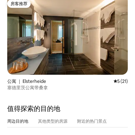
房客推荐
房客推荐
公寓 ｜ Elsterheide
平均评分 5
5 (21)
塞德里茨公寓带桑拿
值得探索的目的地
周边目的地
其他类型的房源
附近的热门景点