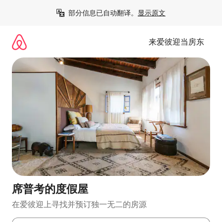
跳
部分信息已自动翻译。
显示原文
至
内
容
来爱彼迎当房东
席普考的度假屋
在爱彼迎上寻找并预订独一无二的房源