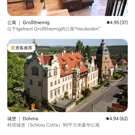
公寓 ｜ Großthiemig
平均评分 4.9
4.95 (37)
位于Igelnest Großthiemig的公寓"Heuboden"
房客推荐
热门「房客推荐」
城堡 ｜ Dohma
平均评分 4.94
4.94 (62)
科塔城堡（Schloss Cotta）90平方米豪华公寓