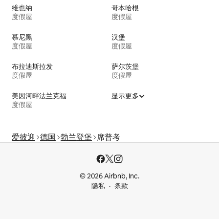
维也纳
哥本哈根
度假屋
度假屋
慕尼黑
汉堡
度假屋
度假屋
布拉迪斯拉发
萨尔茨堡
度假屋
度假屋
美因河畔法兰克福
显示更多
度假屋
爱彼迎
德国
勃兰登堡
席普考
© 2026 Airbnb, Inc.
隐私
条款