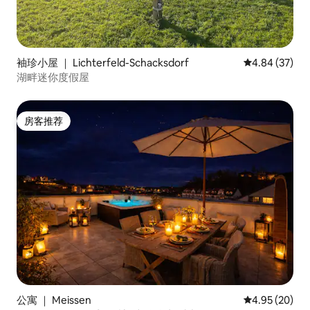
袖珍小屋 ｜ Lichterfeld-Schacksdorf
平均评分 4.84
4.84 (37)
湖畔迷你度假屋
房客推荐
房客推荐
公寓 ｜ Meissen
平均评分 4.95
4.95 (20)