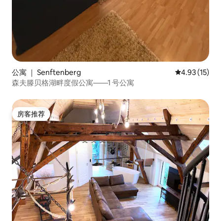
公寓 ｜ Senftenberg
平均评分 4.9
4.93 (15)
森夫滕贝格湖畔度假公寓——1 号公寓
房客推荐
房客推荐