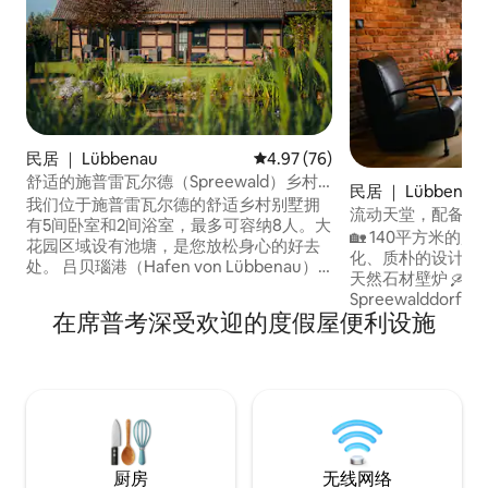
民居 ｜ Lübbenau
平均评分 4.97 分（满分 5 分），
4.97 (76)
舒适的施普雷瓦尔德（Spreewald）乡村
民居 ｜ Lübbenau
别墅
我们位于施普雷瓦尔德的舒适乡村别墅拥
流动天堂，配备私人
有5间卧室和2间浴室，最多可容纳8人。大
🏡 140平方米
花园区域设有池塘，是您放松身心的好去
化、质朴的设计 
处。 吕贝瑙港（Hafen von Lübbenau）
天然石材壁炉 🛶 
距离这里仅11公里，吕本港（Hafen von
Spreewalddo
Lübben）也在13公里以内。对于热爱水上
在席普考深受欢迎的度假屋便利设施
静位置 ✨ 非常适
活动的人来说，骑自行车只需12分钟即可
和行家入住 在我们田园诗般的度假屋中享
到达Stoßdorfer湖。此外，Hindenberger
受度假时光——放
See和一家意大利餐厅距离这里仅2公里，
呼吸。 我们的桑拿房是真正的健康绿洲，
步行仅需20分钟。
配有壁炉和舒适的
加，需额外收费。
厨房
无线网络