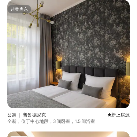
超赞房东
超赞房东
公寓 ｜ 普鲁德尼克
新房源
新上房源
全新，位于中心地段，3 间卧室，1.5 间浴室