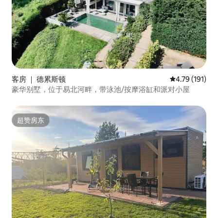
客房 ｜ 德累斯顿
平均评分 4.79
4.79 (191)
豪华别墅，位于易北河畔，带泳池/按摩浴缸和派对小屋
超赞房东
超赞房东