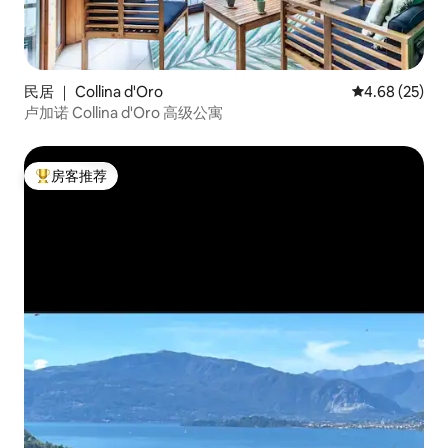
民居 ｜ Collina d'Oro
平均评分 4.68
4.68 (25)
卢加诺 Collina d'Oro 高级公寓
房客推荐
热门「房客推荐」