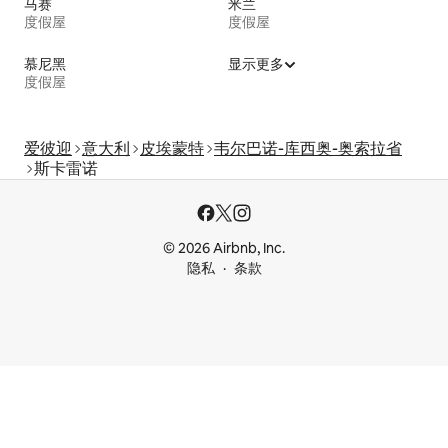
马赛
米兰
度假屋
度假屋
慕尼黑
显示更多
度假屋
爱彼迎
意大利
皮埃蒙特
韦尔巴诺-库西奥-奥索拉省
斯卡雷诺
© 2026 Airbnb, Inc.
隐私
条款