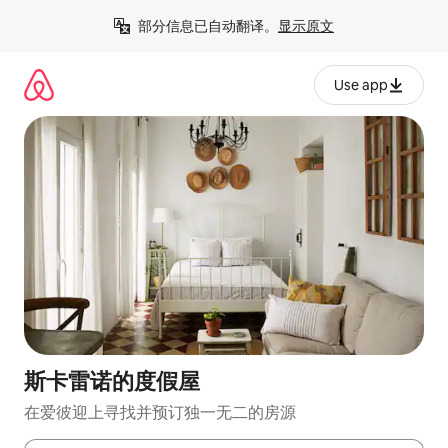
跳
部分信息已自动翻译。
显示原文
至
内
容
Use app
斯卡雷诺的度假屋
在爱彼迎上寻找并预订独一无二的房源