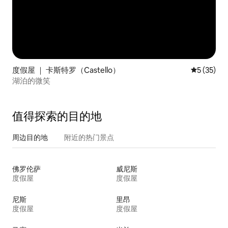
度假屋 ｜ 卡斯特罗（Castello）
平均评分 5
5 (35)
湖泊的微笑
值得探索的目的地
周边目的地
附近的热门景点
佛罗伦萨
威尼斯
度假屋
度假屋
尼斯
里昂
度假屋
度假屋