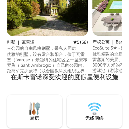
产权公寓 ｜ Barass
别墅 ｜ 瓦雷泽
平均评分 5 分（满分 5 分），
5 (56)
EcoSuite 5★ -
带公园的自由风格别墅，带私人厢房
优雅精致的全新设
优雅的别墅，设有露台和阳台，位于瓦雷
雷塞湖的美景、大阳
塞（ Varese ）最独特的住宅区之一圣安布
3000平方米的花
罗焦（ Sant 'Ambrogio ）自己的公园内。
游泳池（游泳池不
距离萨克罗蒙特（联合国教科文组织世界
在斯卡雷诺深受欢迎的度假屋便利设施
保守，步行仅需6
遗产）仅10分钟车程，距离科莫湖仅40分
塞（ Varese 
钟车程，是步行、游泳和骑自行车的理想
Milan Malpensa
目的地。 与历史悠久的瓦雷塞（ Varese
（ Como ）、马焦雷
）中心相连： 200米处有公交车站。 我们
）、卢加诺（ Lug
养有两条狗和一只狼：请注意，它们会在
岁以上孩子的家庭
周围自由奔跑，因此如果您害怕，一定会
遇到它们。
厨房
无线网络