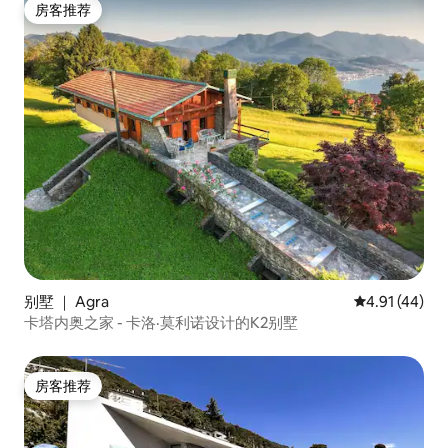
房客推荐
房客推荐
别墅 ｜ Agra
平均评分 4.9
4.91 (44)
卡塔内奥之家 - 卡洛·莫利诺设计的K2别墅
房客推荐
房客推荐