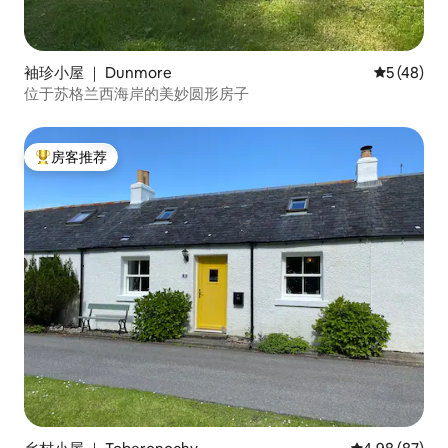
袖珍小屋 ｜ Dunmore
平均评分 5
5 (48)
位于苏格兰西海岸的美妙圆形房子
房客推荐
热门「房客推荐」