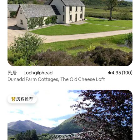
民居 ｜ Lochgilphead
平均评分 4.95
4.95 (100)
Dunadd Farm Cottages, The Old Cheese Loft
房客推荐
热门「房客推荐」