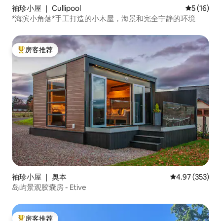
袖珍小屋 ｜ Cullipool
平均评分 5
5 (16)
*海滨小角落*手工打造的小木屋，海景和完全宁静的环境
房客推荐
热门「房客推荐」
袖珍小屋 ｜ 奥本
平均评分 4.97
4.97 (353)
岛屿景观胶囊房 - Etive
房客推荐