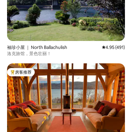
袖珍小屋 ｜ North Ballachulish
平均评分 4.95
4.95 (491)
洛克旅馆，景色壮丽！
房客推荐
热门「房客推荐」