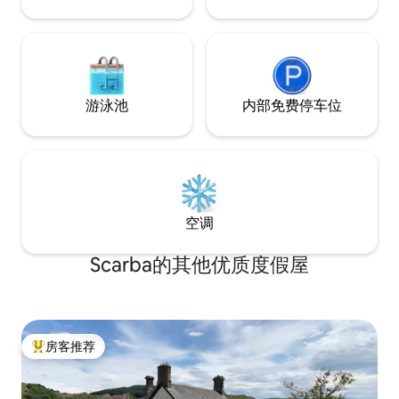
Lochaline是最近的购物场所，距离这里有
8英里。 AirShip地处一个美丽又僻静的地
方，整个地方占地四英亩。Sound of Mull
一带直到茂尔岛的Tobermory，再向外海
延伸直到Ardnamurchan Point，这里的景
色令人惊叹。
游泳池
内部免费停车位
空调
Scarba的其他优质度假屋
房客推荐
热门「房客推荐」