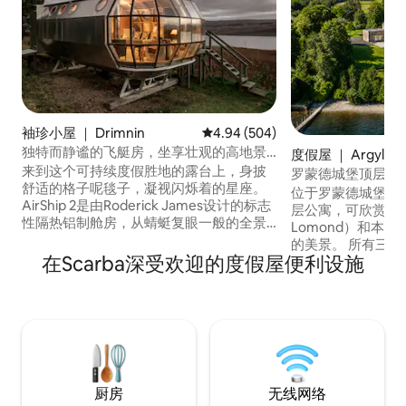
袖珍小屋 ｜ Drimnin
平均评分 4.94 分（满分 5 分），共
4.94 (504)
独特而静谧的飞艇房，坐享壮观的高地景
度假屋 ｜ Argyll an
观
来到这个可持续度假胜地的露台上，身披
uncil
罗蒙德城堡顶层公
舒适的格子呢毯子，凝视闪烁着的星座。
位于罗蒙德城堡（Lom
AirShip 2是由Roderick James设计的标志
层公寓，可欣赏到罗
性隔热铝制舱房，从蜻蜓复眼一般的全景
Lomond）和本罗蒙
窗户看出去可以欣赏到Sound of Mull的景
的美景。 所有三间卧室均配有现代淋浴
色。Airship002舒适、奇特又炫酷。我们
在Scarba深受欢迎的度假屋便利设施
间、豪华床、床垫
并不提供五星级酒店的住宿服务。房客的
人的景观。客厅和
评价可以说明一切。如果您想预订的日期
有足够的空间举办社交聚会
已被预订，请查看我们位于同一4英亩场地
点： 私人海滩-房源内 
的新房源The Pilot House, Drimnin。 厨房
（Duck Bay）- 
配有烤面包机、电水壶、Tefal卤素炉架以
（Cameron Hou
及烤箱/微波炉两用机。提供所有锅具、盘
（Lomond Shor
子、玻璃杯和餐具。您只需携带食物。准
高尔夫- 5-10分钟
厨房
无线网络
备入住时，您应该储备足够的食物，因为