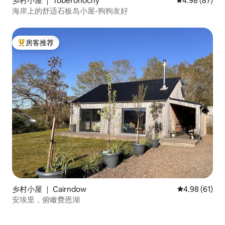
乡村小屋 ｜ Toberonochy
平均评分 4.98
4.98 (87)
海岸上的舒适石板岛小屋-狗狗友好
房客推荐
热门「房客推荐」
乡村小屋 ｜ Cairndow
平均评分 4.9
4.98 (61)
安埃里，俯瞰费恩湖