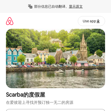
跳
部分信息已自动翻译。
显示原文
至
内
容
Use app
Scarba的度假屋
在爱彼迎上寻找并预订独一无二的房源