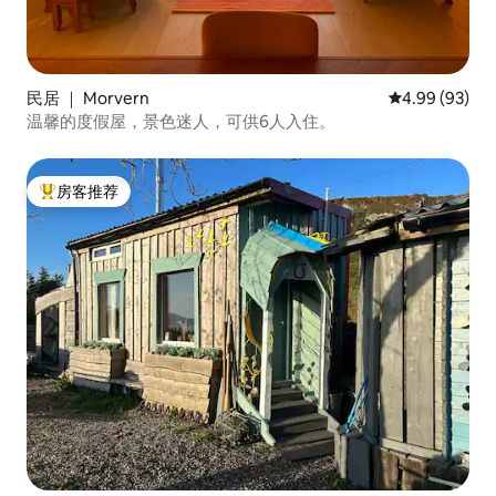
民居 ｜ Morvern
平均评分 4.99
4.99 (93)
温馨的度假屋，景色迷人，可供6人入住。
房客推荐
热门「房客推荐」