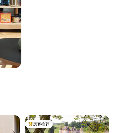
树
房客推荐
房客
热门「房客推荐」
热门「
克洛堡尤瓦厄