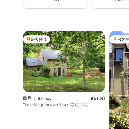
房客推荐
房客
热门「房客推荐」
热门「房
民居 ｜ Barnay
平均评分 5 分（满分 
5 (29)
“Les Pasquiers de Vaux”绿色宝地