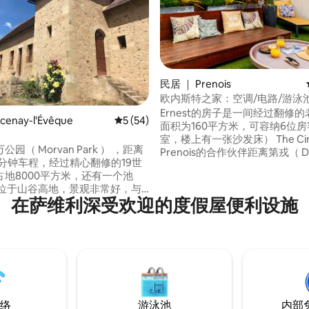
民居 ｜ Prenois
欧内斯特之家：空调/电路/游泳
 5 分），共 71 条评价
Ernest的房子是一间经过翻修
enay-l'Évêque
平均评分 5 分（满分 5 分），共 54 条评价
5 (54)
面积为160平方米，可容纳6位房
室，楼上有一张沙发床） The Circuit Dijon
园（ Morvan Park ） ，距离
Prenois的合作伙伴距离第戎（ Dij
 20分钟车程，经过精心翻修的19世
钟或20分钟车程，这栋房子是您
占地8000平方米，还有一个池
朋友团体充电的理想场所。 11月至
源位于山谷高地，景观非常好，与
关闭之旅 带私人地上泳池的露台正等着您
在萨维利深受欢迎的度假屋便利设施
看不到其他住宅），安静且无噪
您的车将停在带安全大门的私人
 maison du vigneron」可容
 basse-cour du château」（7
络
游泳池
内部