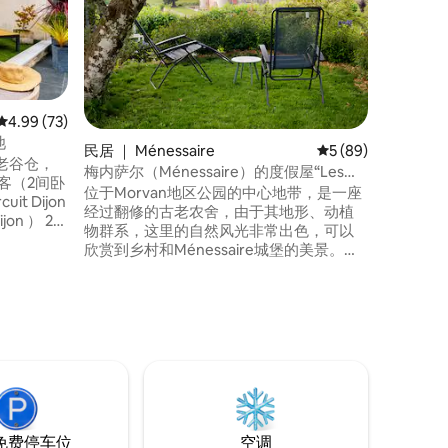
Vouche
建筑「疯
度假屋。 
Charpen
受到这个
木材建造
料的故事
和大型水疗中心。 
平均评分 4.99 分（满分 5 分），共 73 条评价
4.99 (73)
在这个创
池
民居 ｜ Ménessaire
平均评分 5 分（满分
5 (89)
的老谷仓，
梅内萨尔（Ménessaire）的度假屋“Les
客（2间卧
Mésanges”
位于Morvan地区公园的中心地带，是一座
经过翻修的古老农舍，由于其地形、动植
on ） 2分
物群系，这里的自然风光非常出色，可以
为家人或
欣赏到乡村和Ménessaire城堡的美景。作
3月N +1
为徒步旅行者和山地车手的热门目的地，
GRP “Morvan之旅”穿越Ménessaire。我们
庭院内。
距离塞通湖（Lac des Settons）10公里，
距离奥敦（Autun）和索利厄（Saulieu）
25公里。
免费停车位
空调