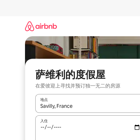
跳
至
内
容
萨维利的度假屋
在爱彼迎上寻找并预订独一无二的房源
地点
如有搜索结果，请使用上下方向键查看，或通过点
入住