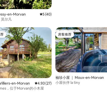
ssy-en-Morvan
平均评分 5 分（满分 5 分），共 40 条评价
5 (40)
- 莫尔凡
推荐
房客推荐
客推荐」
房客推荐
袖珍小屋 ｜ Moux-en-Morvan
小屋伙伴 la tiny
5 分），共 82 条评价
lliers-en-Morvan
平均评分 4.93 分（满分 5 分），共 27 条评价
4.93 (27)
aumes，位于Morvan的小木屋