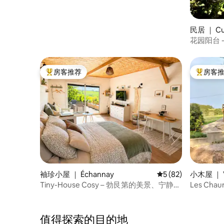
民居 ｜ Cu
花园阳台 
房客推荐
房客
热门「房客推荐」
热门「房
袖珍小屋 ｜ Échannay
平均评分 5 分（满分 
5 (82)
小木屋 ｜ Vi
Tiny-House Cosy – 勃艮第的美景、宁静与
Les Ch
自然
值得探索的目的地