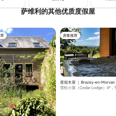
萨维利的其他优质度假屋
推荐
房客推荐
客推荐」
房客推荐
度假木屋 ｜ Brazey-en-Morvan
雪松小屋（Cedar Lodge）4*
5 分），共 29 条评价
疗和桑拿