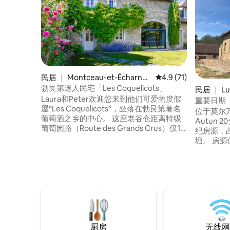
民居 ｜ Montceau-et-Écharnan
平均评分 4.9 分（满分
4.9 (71)
t
勃艮第迷人民宅「Les Coquelicots」
民居 ｜ Luc
Laura和Peter欢迎您来到他们可爱的度假
重要日期
屋“Les Coquelicots”，坐落在勃艮第著名
位于莫尔万公
葡萄酒之乡的中心。 这座老谷仓距离特级
Autun
葡萄园路（Route des Grands Crus）仅10
纪房源，
分钟车程，距离博讷（Beaune）仅20分钟
塘。 房
车程，经过全面翻新，细节高端，将旧世
世隔绝（
界的魅力与现代舒适融为一体。 这栋家庭
音。 距离住宿2公里处还有另外两栋小屋可
住宅设有5间卧室和10张床。 我们的房源荣
供出租：「La
获 LCD Awards 的 2025 年家庭友好奖，这
纳6人，「la
是对最适合家庭入住的度假屋的认可。
人）
厨房
无线网