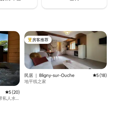
房客推荐
热门「房客推荐」
民居 ｜ Bligny-sur-Ouche
平均评分 5 分（满分
5 (18)
地平线之家
平均评分 5 分（满分 5 分），共 20 条评价
5 (20)
，带私人水