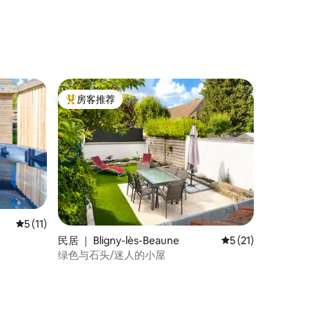
房客推荐
热门「房客推荐」
平均评分 5 分（满分 5 分），共 11 条评价
5 (11)
民居 ｜ Bligny-lès-Beaune
平均评分 5 分（满分
5 (21)
绿色与石头/迷人的小屋