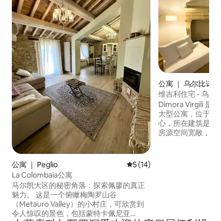
公寓 ｜ 乌尔比诺
维吉利住宅 - 乌尔
Dimora Virgil
大型公寓，位于乌
心，所在建筑是该
房源空间宽敞，配
在为您提供舒适放
宅坐落在历史悠久
将维护良好、实用
公寓 ｜ Peglio
平均评分 5 分（满分 5 分），
5 (14)
围完美融合。 非
La Colombaia公寓
（Urbino）享
马尔凯大区的秘密角落：探索佩廖的真正
度的情况下体验当
魅力。 这是一个俯瞰梅陶罗山谷
（Metauro Valley）的小村庄，可欣赏到
令人惊叹的景色，包括蒙特卡佩尼亚