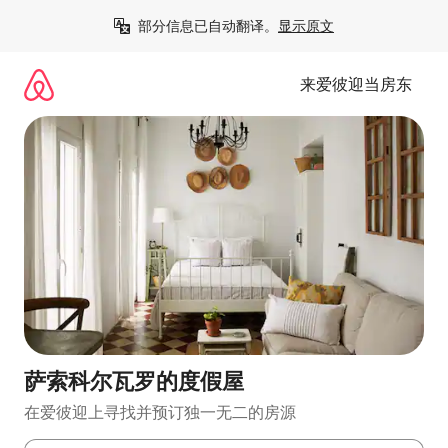
跳
部分信息已自动翻译。
显示原文
至
内
容
来爱彼迎当房东
萨索科尔瓦罗的度假屋
在爱彼迎上寻找并预订独一无二的房源