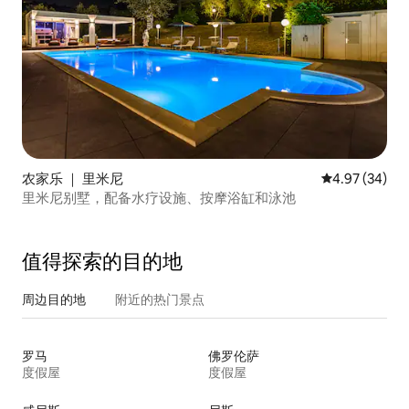
农家乐 ｜ 里米尼
平均评分 4.97
4.97 (34)
里米尼别墅，配备水疗设施、按摩浴缸和泳池
值得探索的目的地
周边目的地
附近的热门景点
罗马
佛罗伦萨
度假屋
度假屋