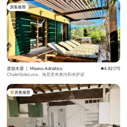
房客推荐
房客推荐
度假木屋 ｜ Misano Adriatico
平均评分 4.9
4.92 (71)
ChaletSoleLuna，海景里奇奥内和米萨诺
房客推荐
热门「房客推荐」