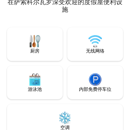
在萨索科尔瓦罗深受欢迎的度假屋便利设
（Monte Carpegna）、蒙特内罗内
（Monte Nerone），并延伸至乌尔比诺
施
（Urbino）。 在这里，时间似乎慢了下
来，每块石头都讲述着一个故事。 我们的
房源旨在提供放松、真实和舒适的体验。
这套60平方米的独立公寓最多可入住4
人，设施齐全，让您感觉就像在家一样
厨房
无线网络
游泳池
内部免费停车位
空调