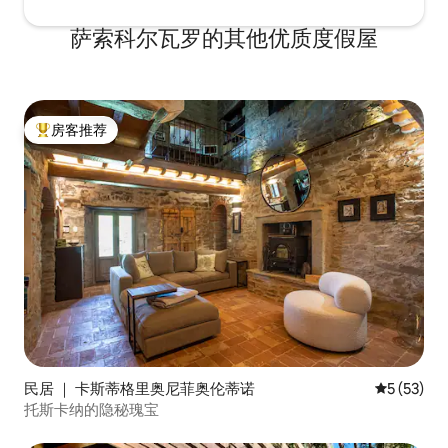
萨索科尔瓦罗的其他优质度假屋
房客推荐
热门「房客推荐」
民居 ｜ 卡斯蒂格里奥尼菲奥伦蒂诺
平均评分 5
5 (53)
托斯卡纳的隐秘瑰宝