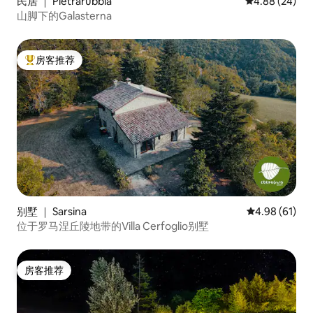
民居 ｜ Pietrarubbia
平均评分 4.88
4.88 (24)
山脚下的Galasterna
房客推荐
热门「房客推荐」
别墅 ｜ Sarsina
平均评分 4.9
4.98 (61)
位于罗马涅丘陵地带的Villa Cerfoglio别墅
房客推荐
房客推荐