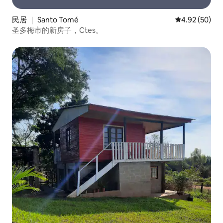
民居 ｜ Santo Tomé
平均评分 4.92
4.92 (50)
圣多梅市的新房子，Ctes。