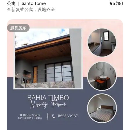
公寓 ｜ Santo Tomé
平均评分 5
5 (18)
全新复式公寓，设施齐全
超赞房东
超赞房东