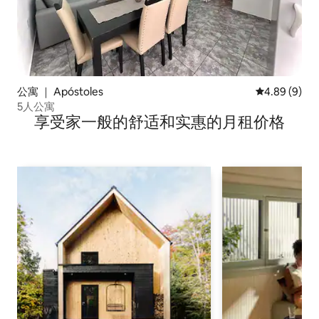
公寓 ｜ Apóstoles
平均评分 4.8
4.89 (9)
5人公寓
享受家一般的舒适和实惠的月租价格