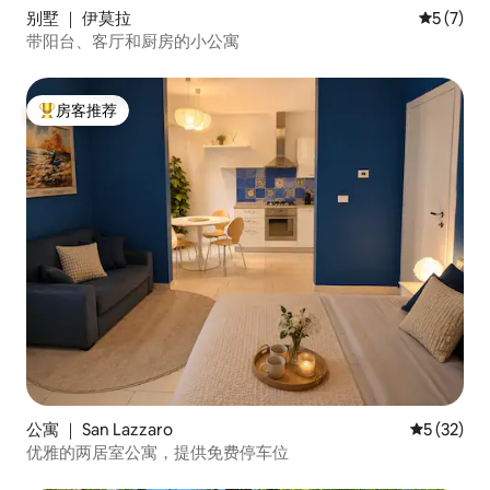
别墅 ｜ 伊莫拉
平均评分 
5 (7)
带阳台、客厅和厨房的小公寓
房客推荐
热门「房客推荐」
公寓 ｜ San Lazzaro
平均评分 5
5 (32)
优雅的两居室公寓，提供免费停车位