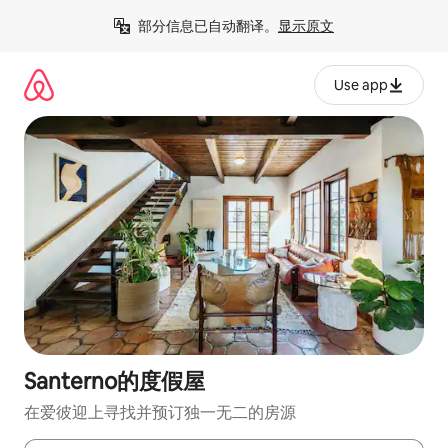
跳
部分信息已自动翻译。
显示原文
至
内
容
Use app
Santerno的度假屋
在爱彼迎上寻找并预订独一无二的房源