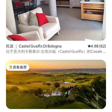
民居 ｜ Castel Guelfo Di Bologna
平均评分 4.98
4.98 (62)
位于意大利卡斯泰尔·古埃尔福（Castel Guelfo）的Casale di
Campagna酒庄
房客推荐
热门「房客推荐」