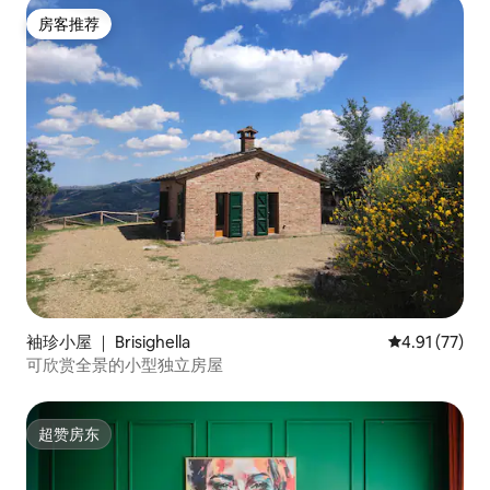
房客推荐
房客推荐
袖珍小屋 ｜ Brisighella
平均评分 4.9
4.91 (77)
可欣赏全景的小型独立房屋
超赞房东
超赞房东