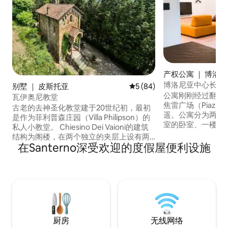
产权公寓 ｜ 博洛
博洛尼亚中心长廊
别墅 ｜ 皮斯托亚
平均评分 5 分（满分 5 分），
5 (84)
公寓刚刚经过翻修
瓦伊奥尼教堂
焦雷广场（Piazza 
古老的去神圣化教堂建于20世纪初，最初
遥。公寓分为两层
是作为菲利普森庄园（Villa Philipson）的
室的卧室、一楼的
私人小教堂。 Chiesino Dei Vaioni的建筑
（每层一处）、一
结构为阁楼，在两个独立的夹层上设有两
公寓配备了所有的
在Santerno深受欢迎的度假屋便利设施
间双人卧室。 外部设有带有木柴烤炉的厨
设有一个停车位。
房，私人花园内种植有橄榄树和橄榄果。
尼亚的屋顶、阿西内利塔
大门和内部楼梯由Antica Fonderia
Asinelli）、圣
Michelucci铸造坊制成。 Chiesino Dei
Petronio）以
Vaioni隐匿在托斯卡纳乡村，距离城市仅几
色。
分钟路程。
厨房
无线网络