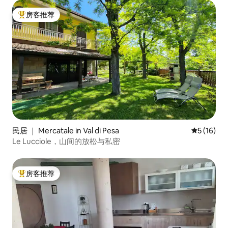
房客推荐
热门「房客推荐」
民居 ｜ Mercatale in Val di Pesa
平均评分 5
5 (16)
Le Lucciole，山间的放松与私密
房客推荐
热门「房客推荐」