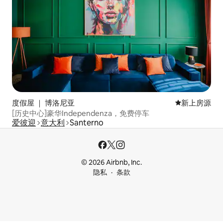
度假屋 ｜ 博洛尼亚
新房源
新上房源
[历史中心]豪华Independenza，免费停车
爱彼迎
意大利
Santerno
© 2026 Airbnb, Inc.
隐私
条款