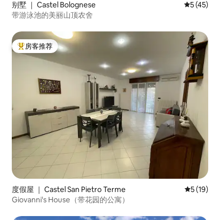
别墅 ｜ Castel Bolognese
平均评分 5
5 (45)
带游泳池的美丽山顶农舍
房客推荐
热门「房客推荐」
度假屋 ｜ Castel San Pietro Terme
平均评分 5
5 (19)
Giovanni's House（带花园的公寓）