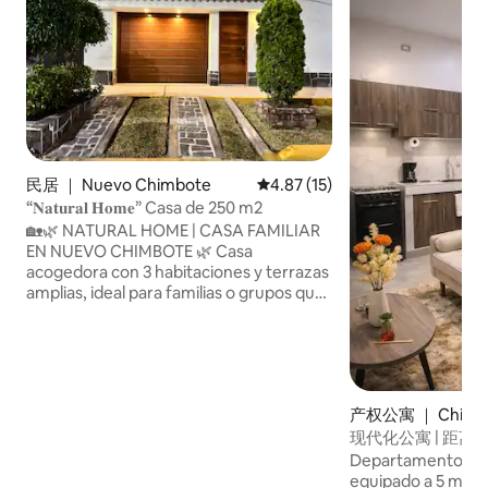
民居 ｜ Nuevo Chimbote
平均评分 4.87 分（满分 5 分），
4.87 (15)
“𝐍𝐚𝐭𝐮𝐫𝐚𝐥 𝐇𝐨𝐦𝐞” Casa de 250 m2
🏡🌿 NATURAL HOME | CASA FAMILIAR
EN NUEVO CHIMBOTE 🌿 Casa
acogedora con 3 habitaciones y terrazas
amplias, ideal para familias o grupos que
buscan una estadía cómoda y privada.
Cuenta con cocina equipada, Smart TVs,
área de parrilla, 2 baños completos,
cochera con portón eléctrico, cámaras
exteriores y cerco de seguridad. Un
产权公寓 ｜ Chimb
espacio amplio, funcional y bien
现代化公寓 | 距离市中
equipado para compartir en familia,
WiFi
disfrutar de sus ambientes y tener una
Departamento mod
experiencia agradable durante la
equipado a 5 min d