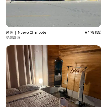
民居 ｜ Nuevo Chimbote
平均评分 4.7
4.78 (55)
温馨舒适