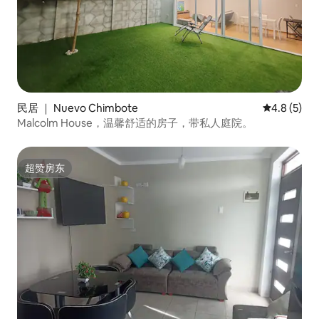
民居 ｜ Nuevo Chimbote
平均评分 4.
4.8 (5)
Malcolm House，温馨舒适的房子，带私人庭院。
超赞房东
超赞房东