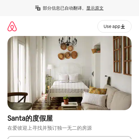
跳
部分信息已自动翻译。
显示原文
至
内
容
Use app
Santa的度假屋
在爱彼迎上寻找并预订独一无二的房源