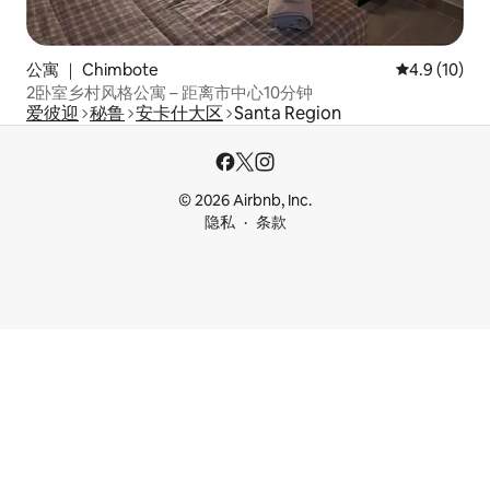
公寓 ｜ Chimbote
平均评分 4.9
4.9 (10)
2卧室乡村风格公寓 – 距离市中心10分钟
爱彼迎
秘鲁
安卡什大区
Santa Region
© 2026 Airbnb, Inc.
隐私
条款