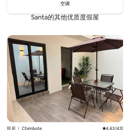
空调
Santa的其他优质度假屋
民居 ｜ Chimbote
平均评分 4.6
4.63 (43)