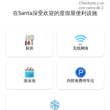
estadía.
Chimbote y cerca 
con cama de 2 pla
在Santa深受欢迎的度假屋便利设施
cocina completa, 
escritorio, Smart T
entrada independi
Estacionamiento gr
a minimarket y me
parejas o viajeros
comodidad y ubicac
características del
厨房
无线网络
adultos.
游泳池
内部免费停车位