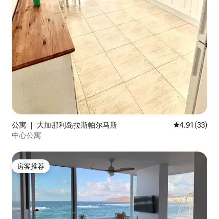
公寓 ｜ 大加那利岛拉斯帕尔马斯
平均评分 4.9
4.91 (33)
中心公寓
房客推荐
房客推荐