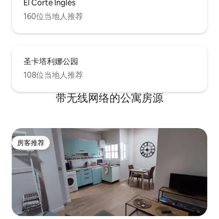
El Corte Inglés
para lavavajillas y lavadora. Incluye
también un pack de bienvenida con té,
160位当地人推荐
cápsulas de café, azúcar, aceite de oliva
virgen extra, vinagre, una botella grande
de agua y un pequeño detalle de
cortesía. El salón cuenta con un sofá
圣卡塔利娜公园
cama (disponible siempre, sin coste
adicional, con su ropa de cama
108位当地人推荐
correspondiente), una segunda Smart
TV LG de 55 pulgadas y aire
带无线网络的公寓房源
acondicionado, creando un ambiente
ideal tanto para relajarse como para
teletrabajar con comodidad. 🧺 El
apartamento dispone de lavadora y
secadora integradas en la cocina, junto
房客推荐
con plancha, tabla de planchar,
房客推荐
aspiradora y productos de limpieza a
disposición de los huéspedes. 🔐 El
acceso es sencillo y autónomo,
mediante caja de seguridad con código
situada en la puerta del apartamento, sin
necesidad de coordinar horarios. ⭐ Las
Canteras Sun es perfecto para quienes