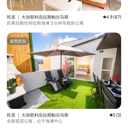
民居 ｜ 大加那利岛拉斯帕尔马斯
平均评分 4.9
4.9 (67)
距离拉斯坎特拉斯海滩 3 分钟车程的公寓
超赞房东
超赞房东
民居 ｜ 大加那利岛拉斯帕尔马斯
平均评分 
5 (3)
全新双层公寓，位于海滩中心