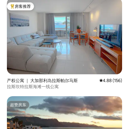
productos de limpieza. Asimismo, se
房客推荐
proporciona una sombrilla para llevar
热门「房客推荐」
cómodamente a la playa durante su
estancia. Todo está pensado para que se
sienta como en casa y pueda disfrutar
plenamente de su estancia desde el
primer día. 🧹 Ofrecemos servicio de
limpieza adicional durante la estancia,
que puede solicitarse en cualquier
momento y por el tiempo que desee.
También es posible pedir cambio de
sábanas o limpiezas extra, adaptadas a
sus preferencias. 🏠 El apartamento es
de uso exclusivo para los huéspedes,
quienes disponen de acceso completo y
产权公寓 ｜ 大加那利岛拉斯帕尔马斯
平均评分 4.88
4.88 (156)
privado a todas las áreas interiores:
拉斯坎特拉斯海滩一线公寓
cocina totalmente equipada, salón-
comedor, dormitorio y baño. 🔒 El acceso
al apartamento es independiente y
超赞房东
seguro, mediante cajetín de llaves. El
超赞房东
entorno es silencioso, cuidado y muy
cómodo, ideal para disfrutar de la playa y
de la ciudad con total tranquilidad. 🕒 El
check-in es a partir de las 14:00 h y se