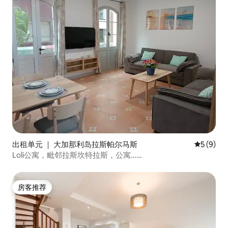
出租单元 ｜ 大加那利岛拉斯帕尔马斯
平均评分 
5 (9)
Loli公寓，毗邻拉斯坎特拉斯，公寓……
房客推荐
房客推荐