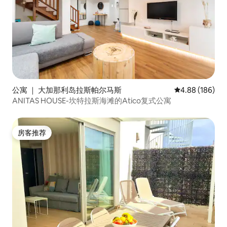
公寓 ｜ 大加那利岛拉斯帕尔马斯
平均评分 4.88
4.88 (186)
ANITAS HOUSE-坎特拉斯海滩的Atico复式公寓
房客推荐
房客推荐