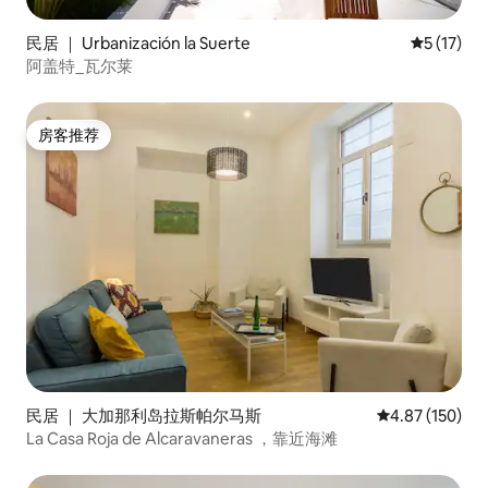
民居 ｜ Urbanización la Suerte
平均评分 5
5 (17)
阿盖特_瓦尔莱
房客推荐
房客推荐
民居 ｜ 大加那利岛拉斯帕尔马斯
平均评分 4.87
4.87 (150)
La Casa Roja de Alcaravaneras ，靠近海滩