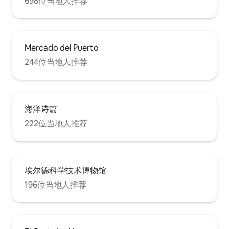
698位当地人推荐
el salón) y una Smart TV LG de 55
pulgadas conectada a Internet. La ropa
de cama es blanca, 100 % algodón, e
incluye dos edredones nórdicos
individuales con sus fundas. La ventana
Mercado del Puerto
cuenta con foscurit, lo que permite
dormir completamente a oscuras para
244位当地人推荐
un descanso reparador. 🚿 Baño
completo decorado con microcemento,
con un amplio plato de ducha. Está
equipado con gel, champú,
acondicionador, además de toallas de
海洋诗篇
baño y toallas de playa diferenciadas por
222位当地人推荐
colores. Se encuentra justo a la derecha
al entrar al apartamento. 🍳 El espacio
principal es diáfano y muy luminoso,
combinando la cocina, el comedor y el
salón en una única estancia acogedora.
埃尔德科学技术博物馆
La cocina está totalmente equipada para
196位当地人推荐
estancias largas: lavavajillas, horno-
microondas, lavadora, secadora,
cafetera Nespresso y de filtro, hervidor,
tostadora y batidora, además de
productos básicos de limpieza y pastillas