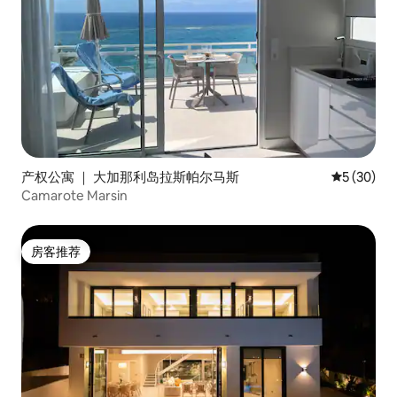
产权公寓 ｜ 大加那利岛拉斯帕尔马斯
平均评分 5
5 (30)
Camarote Marsin
房客推荐
房客推荐