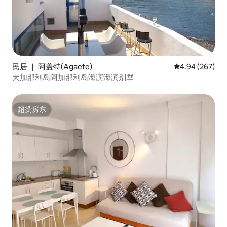
民居 ｜ 阿盖特(Agaete)
平均评分 4.94
4.94 (267)
大加那利岛阿加那利岛海滨海滨别墅
超赞房东
超赞房东