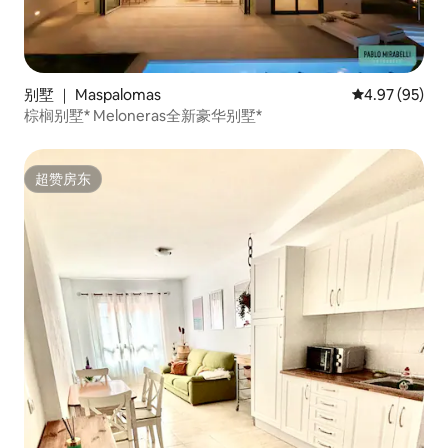
别墅 ｜ Maspalomas
平均评分 4.97
4.97 (95)
棕榈别墅* Meloneras全新豪华别墅*
超赞房东
超赞房东