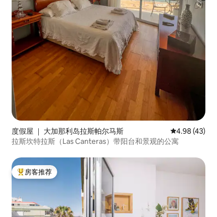
度假屋 ｜ 大加那利岛拉斯帕尔马斯
平均评分 4.9
4.98 (43)
拉斯坎特拉斯（Las Canteras）带阳台和景观的公寓
房客推荐
热门「房客推荐」