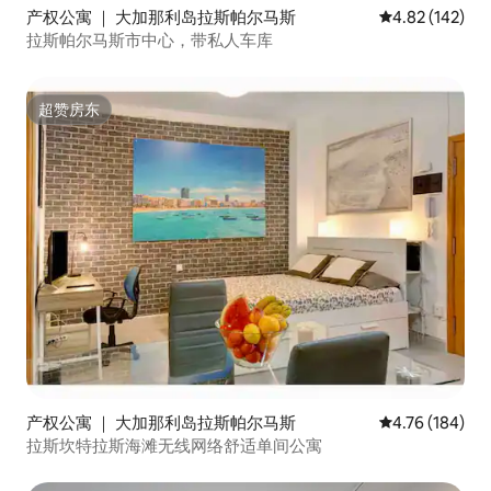
buscan comodidad, diseño y tranquilidad
产权公寓 ｜ 大加那利岛拉斯帕尔马斯
平均评分 4.82
4.82 (142)
en una ubicación privilegiada, a pocos
拉斯帕尔马斯市中心，带私人车库
metros de la Playa de Las Canteras. Su
equipamiento, estilo contemporáneo y
excelente ubicación lo convierten en
una opción ideal tanto para escapadas
超赞房东
超赞房东
románticas como para estancias de
trabajo o largas temporadas junto al mar.
🧺 El apartamento está preparado para
ofrecer una estancia cómoda desde el
primer momento, sin necesidad de
realizar compras inmediatas. Dispone de
toallas de ducha y de playa, así como
toallas de repuesto, amenities (gel,
champú y acondicionador) y papel
higiénico de cortesía. En el dormitorio
encontrará almohadas de diferentes
tipos según sus preferencias, mantas
adicionales y camas con edredones
nórdicos individuales. También dispone
de lavadora y productos para el lavado
产权公寓 ｜ 大加那利岛拉斯帕尔马斯
平均评分 4.76
4.76 (184)
de la ropa, junto con un servicio básico
拉斯坎特拉斯海滩无线网络舒适单间公寓
de limpieza que incluye aspiradora,
cubo, fregona y cepillo, además de