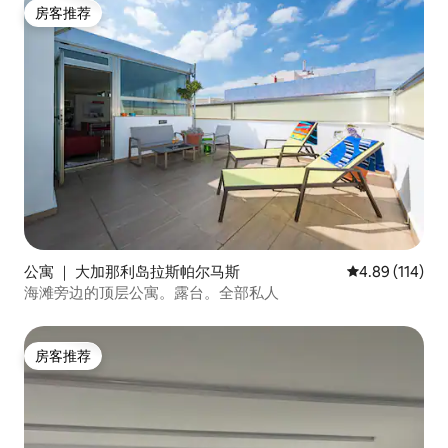
房客推荐
房客推荐
公寓 ｜ 大加那利岛拉斯帕尔马斯
平均评分 4.89
4.89 (114)
海滩旁边的顶层公寓。露台。全部私人
房客推荐
房客推荐