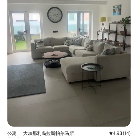
公寓 ｜ 大加那利岛拉斯帕尔马斯
平均评分 4.9
4.93 (14)