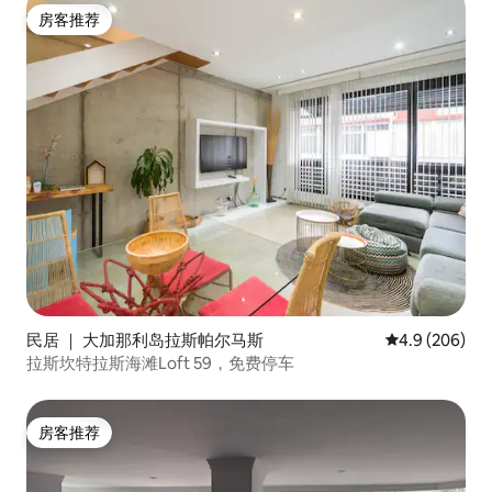
房客推荐
房客推荐
民居 ｜ 大加那利岛拉斯帕尔马斯
平均评分 4.9 
4.9 (206)
拉斯坎特拉斯海滩Loft 59，免费停车
房客推荐
房客推荐