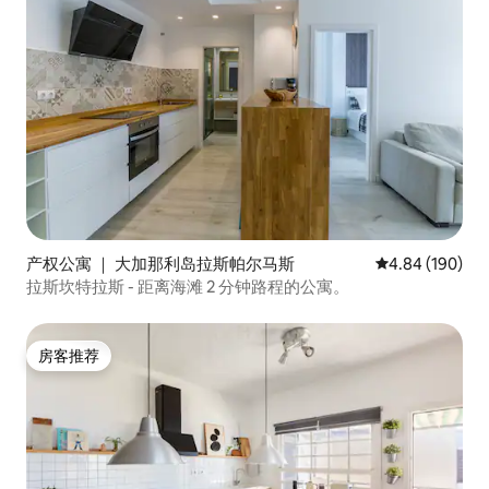
产权公寓 ｜ 大加那利岛拉斯帕尔马斯
平均评分 4.84
4.84 (190)
拉斯坎特拉斯 - 距离海滩 2 分钟路程的公寓。
房客推荐
房客推荐