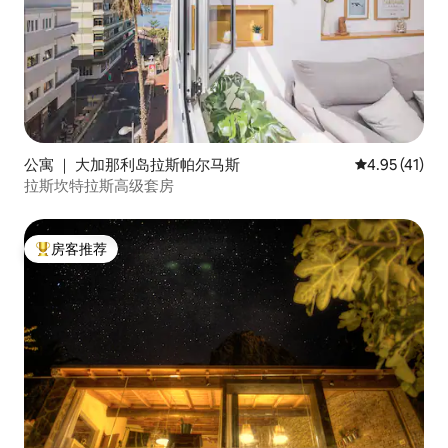
公寓 ｜ 大加那利岛拉斯帕尔马斯
平均评分 4.9
4.95 (41)
拉斯坎特拉斯高级套房
房客推荐
热门「房客推荐」