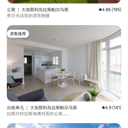
公寓 ｜ 大加那利岛拉斯帕尔马斯
平均评分 4.86
4.86 (195)
带日光浴室的漂亮阁楼
房客推荐
房客推荐
出租单元 ｜ 大加那利岛拉斯帕尔马斯
平均评分 4.9
4.9 (141)
拉斯坎特拉斯海滩对面的公寓……