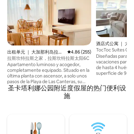
酒店式公寓 ｜ 大
斯帕尔马斯
TocToc Suites O
出租单元 ｜ 大加那利岛拉斯
平均评分 4.86 分（满分 5 分），共
4.86 (255)
Diseñadas para of
帕尔马斯
拉斯坎特拉斯之家，拉斯坎特拉斯太阳6C
vacaciones para r
Apartamento luminoso y acogedor,
de hasta 4 huéspe
completamente equipado. Situado en la
superficie de 94m
última planta con ascensor, a solo unos
dormitorios con c
pasos de la Playa de Las Canteras, su
cama doble y con
圣卡塔利娜公园附近度假屋的热门便利设
paseo marítimo y el Parque Santa
que ofrecen la pr
Catalina. Dormitorio con camas tipo
施
necesarias. En est
hotel 1x2 m, cocina, sofá cama, Wi-Fi,
vacacionales enco
aire acondicionado, lavadora, secadora y
vista, salón come
dos Smart TV de 55”. 🏡 Las Canteras Sun
disfrutar del aire l
es un apartamento moderno, luminoso y
del atlántico. Completamente equipado,
muy bien distribuido, situado en la sexta
con ropa de cama y
planta de un edificio pequeño y
de cocina y vajilla,
tranquilo, con solo cuatro viviendas por