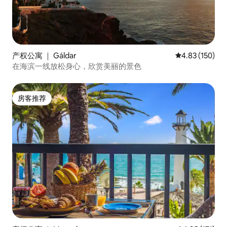
realiza mediante auto check-in, a través
de una caja de seguridad con código
situada junto a la entrada del
apartamento. El check-out debe
realizarse antes de las 11:00 h. 🧼 Puede
产权公寓 ｜ Gáldar
平均评分 4.83
4.83 (150)
solicitar servicio de limpieza adicional o
在海滨一线放松身心，欣赏美丽的景色
cambio de sábanas y toallas en cualquier
momento de su estancia, ya sea corta o
larga, en el horario que prefiera. ⚠️ Está
terminantemente prohibido usar lejía,
房客推荐
房客推荐
acetona, rotuladores permanentes o
productos abrasivos sobre las
superficies. Algunos acabados y
muebles del apartamento son delicados
y podrían dañarse irreversiblemente con
un mal uso. 🌬️ - No se permiten fiestas,
eventos ni música alta. - Se ruega
mantener el nivel de ruido bajo,
especialmente a partir de las 22:00 h. -
No se permiten mascotas. - Solo pueden
alojarse las personas registradas en la
reserva, con una capacidad máxima de
tres huéspedes. - Está prohibido fumar