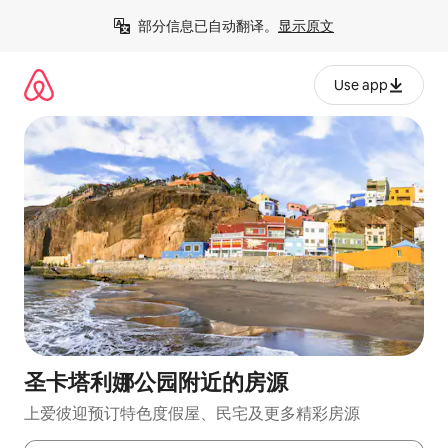
跳
部分信息已自动翻译。
显示原文
至
内
容
Use app
圣卡塔利娜公园附近的房源
上爱彼迎预订特色度假屋、民宅及更多精彩房源