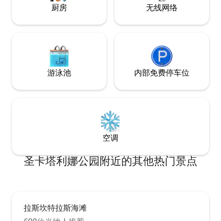
Wifi, aire acondici
planta. Para llegar, primero se accede al
厨房
无线网络
También pensado 
portal mediante un código de entrada
pequeños de la ca
(facilitado antes de la llegada), se suben
gel infantil. A la salida se hará una
unos 15 escalones hasta la planta uno y,
limpieza completa de l
desde allí, se toma el ascensor
de que desee solici
directamente hasta la sexta planta,
de limpieza adicio
donde se encuentra el alojamiento. Al
contacto con el e
游泳池
内部免费停车位
salir del ascensor, se accede
pago) Se admiten mascotas (solo perros)
directamente al apartamento, que
bajo petición (má
ofrece un espacio moderno, funcional y
aplicar cargos. Ser
cuidadosamente decorado, ideal para
alojamiento.
descansar, trabajar o disfrutar de una
*********************
escapada junto al mar. Su interior
El hotel tiene a dis
combina tonos neutros, detalles en
los números de re
空调
microcemento y materiales naturales
las Viviendas Vaca
que transmiten una sensación de calma,
*********************
armonía y bienestar. 🛏 Dormitorio
圣卡塔利娜公园附近的其他热门景点
independiente, cómodo y acogedor, con
dos camas de 1x2 m unidas como King
size (2x2 m) y colchones de calidad
hotelera. Dispone de armario amplio,
caja fuerte, ventilación natural a través
拉斯坎特拉斯海滩
de la ventana, aire acondicionado (desde