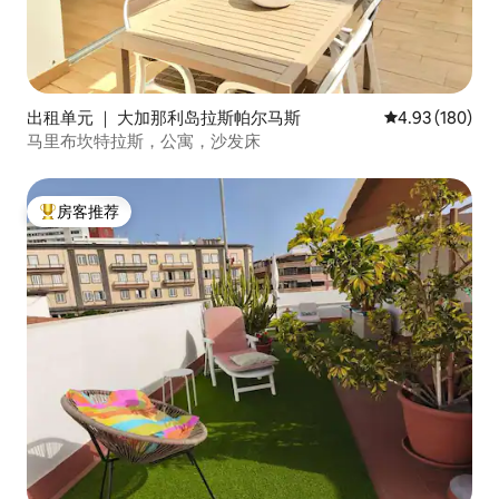
出租单元 ｜ 大加那利岛拉斯帕尔马斯
平均评分 4.93
4.93 (180)
马里布坎特拉斯，公寓，沙发床
房客推荐
热门「房客推荐」