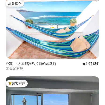
房客推荐
房客推荐
公寓 ｜ 大加那利岛拉斯帕尔马斯
平均评分 4.97
4.97 (34)
蓝天采石场
房客推荐
热门「房客推荐」