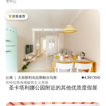
市中心
房客推荐
热门「房客推荐」
公寓 ｜ 大加那利岛拉斯帕尔马斯
平均评分 4.99
4.99 (104)
坎特拉斯海滩极简主义房源
圣卡塔利娜公园附近的其他优质度假屋