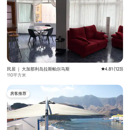
民居 ｜ 大加那利岛拉斯帕尔马斯
平均评分 4.81
4.81 (123)
110平方米
房客推荐
房客推荐