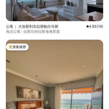
公寓 ｜ 大加那利岛拉斯帕尔马斯
平均评分 4.9
4.93 (14)
海滨公寓 - 拉斯坎特拉斯海滩景观
房客推荐
热门「房客推荐」