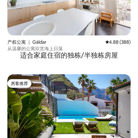
产权公寓 ｜ Gáldar
平均评分 4.88
4.88 (388)
从温馨的公寓欣赏海上日落
适合家庭住宿的独栋/半独栋房屋
房客推荐
房客推荐