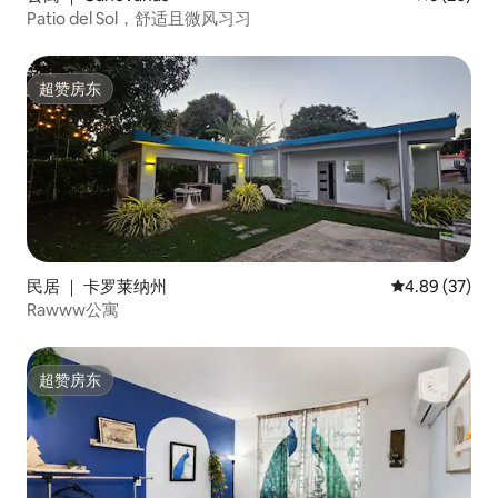
Patio del Sol，舒适且微风习习
超赞房东
超赞房东
民居 ｜ 卡罗莱纳州
平均评分 4.89
4.89 (37)
Rawww公寓
超赞房东
超赞房东