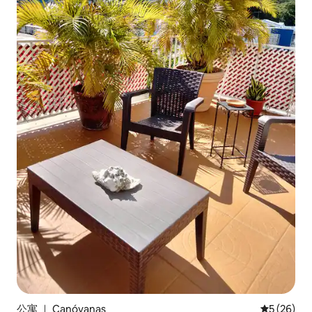
公寓 ｜ Canóvanas
平均评分 5
5 (26)