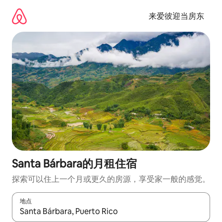
跳
至
来爱彼迎当房东
内
容
Santa Bárbara的月租住宿
探索可以住上一个月或更久的房源，享受家一般的感觉。
地点
如有搜索结果，请使用上下方向键查看，或通过点击或滑动手势浏