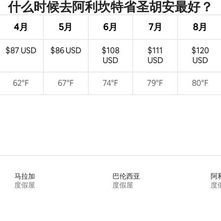
什么时候去阿利坎特省圣胡安最好？
4月
5月
6月
7月
8月
$87 USD
$86 USD
$108
$111
$120
USD
USD
USD
62°F
67°F
74°F
79°F
80°F
马拉加
巴伦西亚
阿
度假屋
度假屋
度