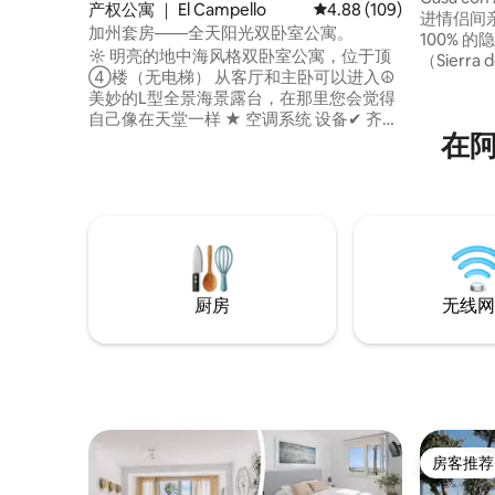
产权公寓 ｜ El Campello
平均评分 4.88 分（满分 
4.88 (109)
进情侣间
加州套房——全天阳光双卧室公寓。
100% 的隐私。 这栋房子
☼ 明亮的地中海风格双卧室公寓，位于顶
（Sierr
➃楼（无电梯） 从客厅和主卧可以进入☮
温馨、宁
美妙的L型全景海景露台，在那里您会觉得
获得不只是住
自己像在天堂一样 ★ 空调系统 设备✔ 齐全
欣赏一望
在
的厨房和便利设施 ⛱ 公寓配备淋浴间，在
并在露天
圣胡安-穆查维斯塔度过美好一天后，可以
生活
冲个淋浴，焕然一新。距离大海350米 ♾ 免
费公共停车场 距离A-70➠ 20✈分钟车程 距
离电车阿利坎特/圣胡安/Muchavista/埃尔
坎贝罗仅➪步行 5 分钟
厨房
无线网
房客推荐
房客推荐