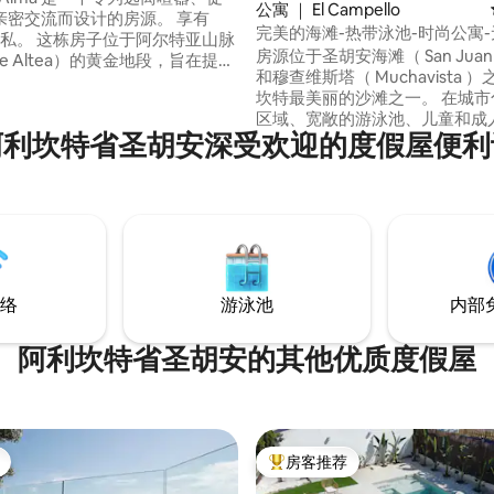
5 分），共 109 条评价
公寓 ｜ El Campello
亲密交流而设计的房源。 享有
完美的海滩-热带泳池-时尚公寓
位于阿尔特亚山脉
房源位于圣胡安海滩（ San Juan P
a de Altea）的黄金地段，旨在提供
和穆查维斯塔（ Muchavista 
静而特别的体验，非常适合希望
坎特最美丽的沙滩之一。 在城市
宿的情侣入住。 睁开眼便可
区域、宽敞的游泳池、儿童和成
无际的海景，享受宁静的环境，
阿利坎特省圣胡安深受欢迎的度假屋便利
网球场、多功能球场以及户外儿
下的私人热水浴缸中结束一天的
场。 非常适合家庭+朋友入住。 • 泳池不加
。 非常适合浪漫步
热，但全年开放 附近有餐厅、超市、药店
和阿利坎特-贝尼多尔电车站。
络
游泳池
内部
阿利坎特省圣胡安的其他优质度假屋
房客推荐
热门「房客推荐」