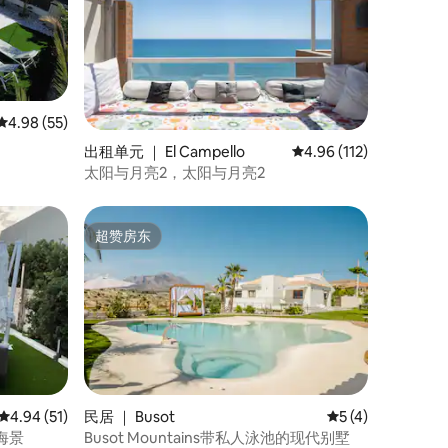
平均评分 4.98 分（满分 5 分），共 55 条评价
4.98 (55)
出租单元 ｜ El Campello
平均评分 4.96 分（满分
4.96 (112)
太阳与月亮2，太阳与月亮2
超赞房东
超赞房东
平均评分 4.94 分（满分 5 分），共 51 条评价
4.94 (51)
民居 ｜ Busot
平均评分 5 分（满
5 (4)
海景
Busot Mountains带私人泳池的现代别墅