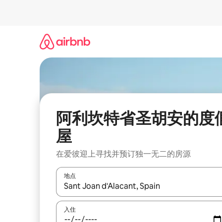
跳
至
内
容
阿利坎特省圣胡安的度
屋
在爱彼迎上寻找并预订独一无二的房源
地点
如有搜索结果，请使用上下方向键查看，或通过点
入住