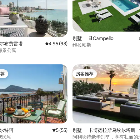
别墅 ｜ El Campello
阿尔布费雷塔
平均评分 4.95 分（满分 5 分），共 93 条评价
4.95 (93)
维拉帕斯
5 分），共 242 条评价
海景公寓
推荐
房客推荐
客推荐」
房客推荐
 5 分），共 36 条评价
阿尔特阿
平均评分 5 分（满分 5 分），共 55 条评价
5 (55)
别墅 ｜ 卡博德拉斯乌埃尔塔斯
观民宅
阿利坎特豪华别墅，享有壮丽的