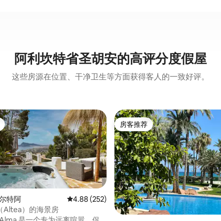
阿利坎特省圣胡安的高评分度假屋
这些房源在位置、干净卫生等方面获得客人的一致好评。
房客推荐
房客推荐
阿尔特阿
平均评分 4.88 分（满分 5 分），共 252 条评价
4.88 (252)
Altea）的海景房
on Alma 是一个专为远离喧嚣、促