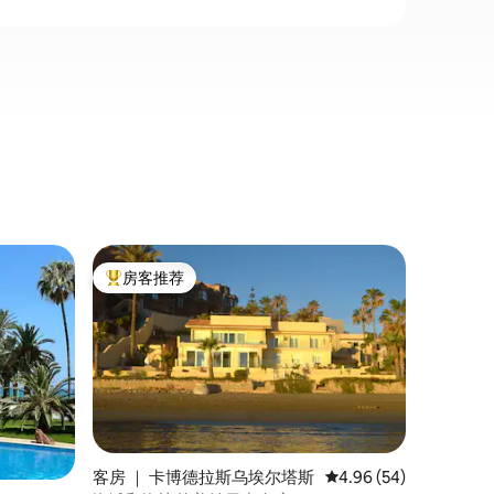
Loft ｜ C
房客推荐
房客
热门「房客推荐」
热门「
老城区顶
位于19
经过全面
台，可欣
景，可从
日式楼梯
到最好的
特海滩（Po
分钟）。
客房 ｜ 卡博德拉斯乌埃尔塔斯
平均评分 4.96 分（满分
4.96 (54)
山脉。