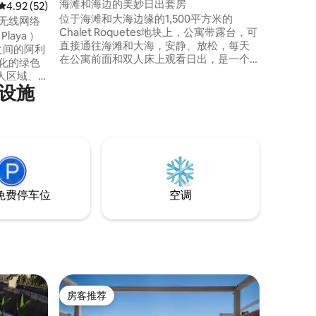
海滩和海边的美妙日出套房
平均评分 4.92 分（满分 5 分），共 52 条评价
4.92 (52)
位于海滩和大海边缘的1,500平方米的
-无线网络
Chalet Roquetes地块上，公寓带露台，可
laya ）
直接通往海滩和大海，安静、放松，每天
）之间的阿利
在公寓前面和双人床上观看日出，是一个
化的绿色
独特的享受之地。适合2位成人入住，禁止
人区域、
携带儿童、宠物，仅限2位成人。我们在房
设施
童游乐
源内设有私人停车场，可停放长度小于4米
的车辆，需提前预订，价格为每天12欧元。
免费停车位
空调
房客推荐
房客推荐