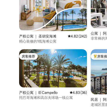
公寓 ｜ 
产权公寓 ｜ 圣胡安海滩
平均评分 4.82 分（满分 
4.82 (242)
非常棒的
精心装修的1线海滩公寓
房客推荐
房客
房客推荐
热门「房
产权公寓 ｜ El Campello
平均评分 4.83 分（满分
4.83 (36)
托巴哥海滩和高尔夫球场一线公寓
民居 ｜ 
老城区景