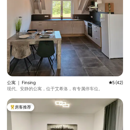
公寓 ｜ Finsing
平均评分 5
5 (42)
现代、安静的公寓，位于艾希洛，有专属停车位。
房客推荐
热门「房客推荐」