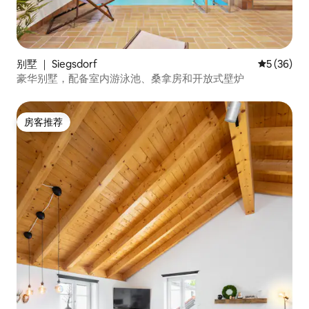
别墅 ｜ Siegsdorf
平均评分 5
5 (36)
豪华别墅，配备室内游泳池、桑拿房和开放式壁炉
房客推荐
房客推荐