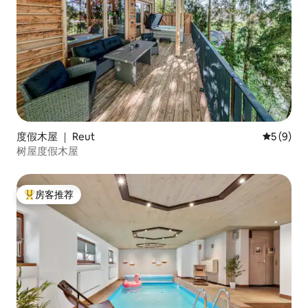
度假木屋 ｜ Reut
平均评分 
5 (9)
树屋度假木屋
房客推荐
热门「房客推荐」