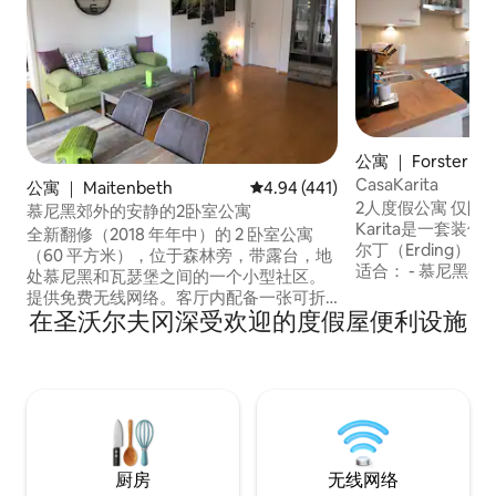
公寓 ｜ Forstern
CasaKarita
公寓 ｜ Maitenbeth
平均评分 4.94 分（满分 5 分），共
4.94 (441)
2人度假公寓 仅限成人（成人专享） Casa
慕尼黑郊外的安静的2卧室公寓
Karita是一套
全新翻修（2018 年年中）的 2 卧室公寓
尔丁（Erding）以南
（60 平方米），位于森林旁，带露台，地
适合： - 慕尼黑-
处慕尼黑和瓦瑟堡之间的一个小型社区。
埃尔丁温泉 - 待命
提供免费无线网络。客厅内配备一张可折
高尔夫球手 Casa Karita为您提供设备齐全
在圣沃尔夫冈深受欢迎的度假屋便利设施
叠沙发床（1.35 x 2 米）。 开车：慕尼黑
的厨房，配备您所
35–45 分钟，，距离慕尼黑展览中心
适的弹簧床、梳妆
（MUNICH EXHIBITION CENTER）25分
TechniSat电视
钟。距基姆湖（CHIEMSEE）45分钟，距
Cast影音！
机场40分钟。距埃尔丁温泉（THERME
ERDING）30分钟。 乘坐9410路巴士，15
分钟车程即可到达EBERSBERG S-BAHN
站。 谢绝 5 岁以下儿童入住。（房源没有
厨房
无线网络
为他们准备相应设施。）