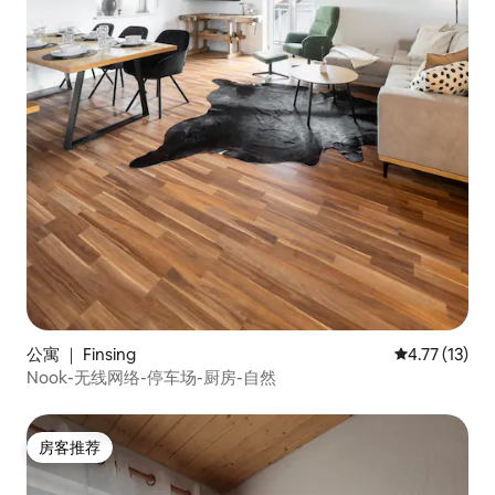
公寓 ｜ Finsing
平均评分 4.7
4.77 (13)
Nook-无线网络-停车场-厨房-自然
房客推荐
房客推荐