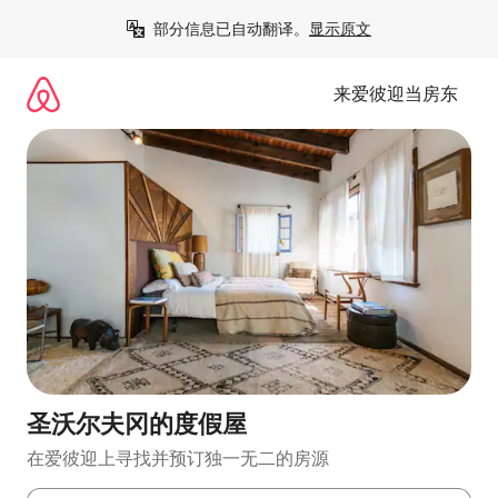
跳
部分信息已自动翻译。
显示原文
至
内
容
来爱彼迎当房东
圣沃尔夫冈的度假屋
在爱彼迎上寻找并预订独一无二的房源