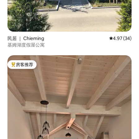
民居 ｜ Chieming
平均评分 4.97
4.97 (34)
基姆湖度假屋公寓
房客推荐
热门「房客推荐」