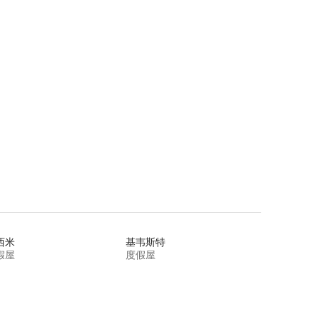
西米
基韦斯特
假屋
度假屋