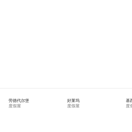
劳德代尔堡
好莱坞
基
度假屋
度假屋
度