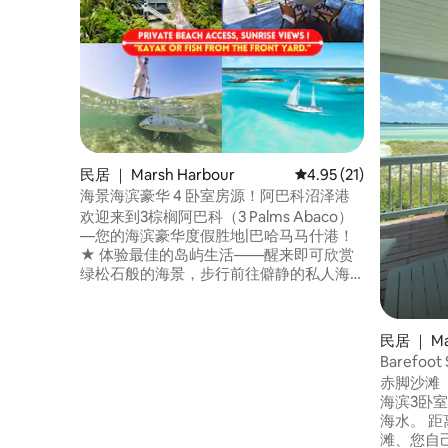
民居 ｜ Marsh Harbour
平均评分 4.95 分（满分
4.95 (21)
海景海滨豪华 4 卧室房源！阿巴科沼泽港
欢迎来到3棕榈阿巴科（3 Palms Abaco）
—您的海滨豪华度假胜地|巴哈马马什港！
★ 体验最佳的岛屿生活——醒来即可欣赏
绿松石般的海景，步行前往僻静的私人海
滩，并在您的院子里度过浮潜、皮划艇或
钓鱼的一天！ •备有厨房|烧烤露台|海景露
台 • 适合家庭入住的4间卧室+舒适的儿童
民居 ｜ Ma
双层床房 • 安静、安全的社区，拥有原始的
Barefoo
日出景观 • 距离马什港25分钟车程 • 在卡苏
赤脚沙滩（ 
阿里纳平原钓鱼
海滨3卧
海水。 距离门廊仅几步之遥，您会发现海
滩、您自己的T