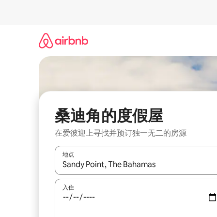
跳
至
内
容
桑迪角的度假屋
在爱彼迎上寻找并预订独一无二的房源
地点
如有搜索结果，请使用上下方向键查看，或通过点
入住