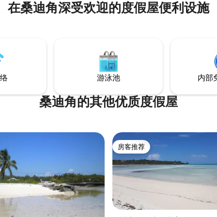
在桑迪角深受欢迎的度假屋便利设施
期的朋友和家人来说，此房源是
这里，您可以找到壮
、贝壳、适合长途散步的迷人海
上最好的钓鱼。 房源前有
、皮划艇和桨板。
络
游泳池
内部
桑迪角的其他优质度假屋
房客推荐
房客推荐