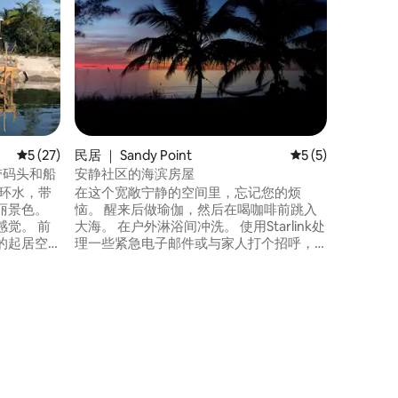
就在一个
宿期间，
水景。 
松身心，
里就是您
礁。 这
距离夜生
提供浮潜、
房东对有
平均评分 5 分（满分 5 分），共 27 条评价
5 (27)
民居 ｜ Sandy Point
平均评分 5 分（满
5 (5)
滨，带码头和船
安静社区的海滨房屋
周环水，带
在这个宽敞宁静的空间里，忘记您的烦
丽景色。
恼。 醒来后做瑜伽，然后在喝咖啡前跳入
觉。 前
大海。 在户外淋浴间冲洗。 使用Starlink处
的起居空
理一些紧急电子邮件或与家人打个招呼，
13 英尺
然后去探险、游泳或沿着海滩划皮划艇，
泊在码头，
欣赏丰富的野生动物。 Sandy Point被称为
此房源是
骨鱼热点，附近有经验丰富的导游和公
海钓鱼仅
寓。 距离国家公园仅10英里，非常适合观
鸟和徒步旅行。