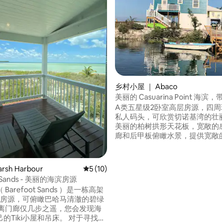
 5 分），共 21 条评价
乡村小屋 ｜ Abaco
美丽的 Casuarina Point 海
A类五星级2卧室高层房源，四
私人码头，可欣赏切诺基湾的壮
美丽的柏树拱形天花板，宽敞的感
廊和后甲板俯瞰水景，提供宽敞
间。 配备 30 马力雅马哈发动机的 
波士顿捕鲸船（$125/天），停
可全天候通往海湾和周边水域。 
rsh Harbour
平均评分 5 分（满分 5 分），共 10 条评价
5 (10)
渔民的梦想，距离骨鱼公寓和近
t Sands - 美丽的海滨房源
几分钟路程。真的很棒。
Barefoot Sands ）是一栋高架
室房源，可俯瞰巴哈马清澈的碧绿
iki小屋和吊床。 对于寻找难