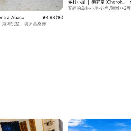
乡村小屋 ｜ 彻罗基 (Cheroke
e)
安静的岛屿小屋-钓鱼/海滩/+2
tral Abaco
平均评分 4.88 分（满分 5 分），共 16 条评价
4.88 (16)
，海滩别墅，切罗基桑德
分 5 分），共 4 条评价