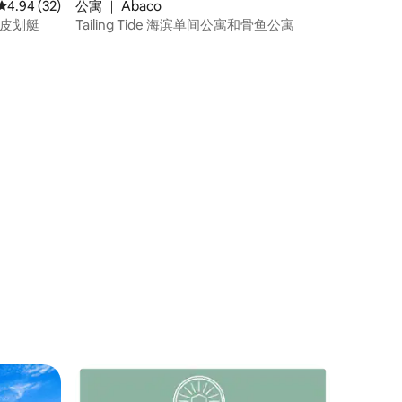
平均评分 4.94 分（满分 5 分），共 32 条评价
4.94 (32)
公寓 ｜ Abaco
艘皮划艇
Tailing Tide 海滨单间公寓和骨鱼公寓