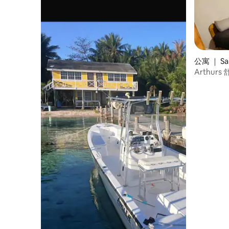
公寓 ｜ San
Arthur