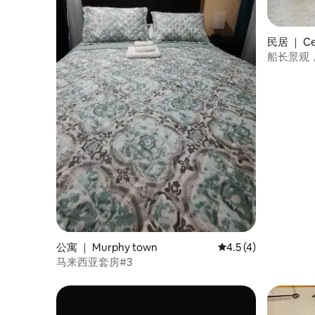
民居 ｜ Cen
船长景观
公寓 ｜ Murphy town
平均评分 4.5 分（满
4.5 (4)
马来西亚套房#3