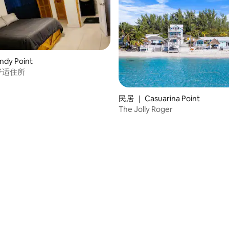
dy Point
s 舒适住所
民居 ｜ Casuarina Point
The Jolly Roger