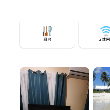
忘海滩假
完美的度假胜地。 在
观的日落
滩和一些世界
鱼、游泳
厨房
无线网