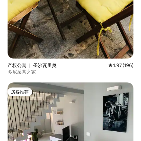
产权公寓 ｜ 圣沙瓦里奥
平均评分 4.97
4.97 (196)
多尼采蒂之家
房客推荐
房客推荐