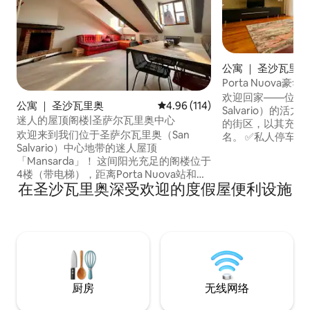
公寓 ｜ 圣沙瓦里奥
Porta Nuova豪华Lo
欢迎回家——位于圣
公寓 ｜ 圣沙瓦里奥
平均评分 4.96 分（满分 5 分），共
4.96 (114)
Salvario）的
迷人的屋顶阁楼|圣萨尔瓦里奥中心
的街区，以其充满
欢迎来到我们位于圣萨尔瓦里奥（San
名。 ✅私人停车场 ✅ 超快速无线网络
Salvario）中心地带的迷人屋顶
1000mb/s ✅ 空调 房源距离地铁站仅100
「Mansarda」！ 这间阳光充足的阁楼位于
米，距离Porta N
4楼（带电梯），距离Porta Nuova站和
都灵市中心、瓦伦
在圣沙瓦里奥深受欢迎的度假屋便利设施
Valentino公园仅5分钟车程，是一个宁静
公共交通工具。 
的避风港。 中文：欢迎来到我们位于圣萨
完成在线入住；完
尔瓦里奥（San Salvario）中心的迷人阁
密码和说明。
楼！ 这间明亮的顶层公寓位于4楼，配有
电梯，距离Porta Nuova站和Valentino公
园仅5分钟路程。
厨房
无线网络