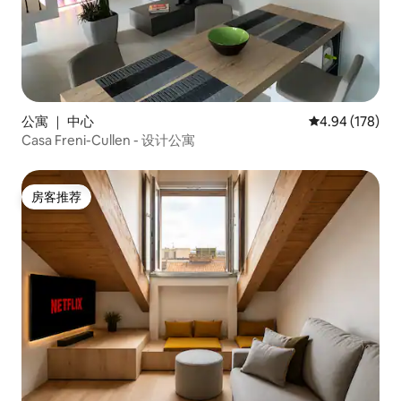
公寓 ｜ 中心
平均评分 4.94
4.94 (178)
Casa Freni-Cullen - 设计公寓
房客推荐
房客推荐