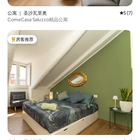
公寓 ｜ 圣沙瓦里奥
平均评分 
5 (7)
ComeCasa Saluzzo精品公寓
房客推荐
热门「房客推荐」