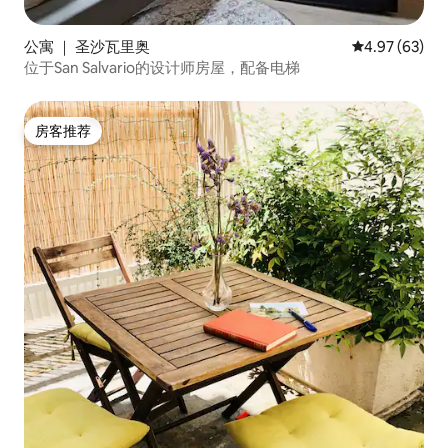
公寓 ｜ 圣沙瓦里奥
平均评分 4.97
4.97 (63)
位于San Salvario的设计师房屋，配备电梯
房客推荐
房客推荐