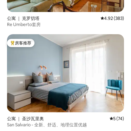
公寓 ｜ 克罗切塔
平均评分 4.92
4.92 (383)
Re Umberto套房
房客推荐
热门「房客推荐」
公寓 ｜ 圣沙瓦里奥
平均评分 5
5 (74)
San Salvario - 全新、舒适、地理位置优越