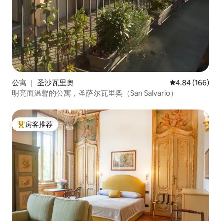
公寓 ｜ 圣沙瓦里奥
平均评分 4.84
4.84 (166)
明亮而温馨的公寓，圣萨尔瓦里奥（San Salvario）
房客推荐
热门「房客推荐」