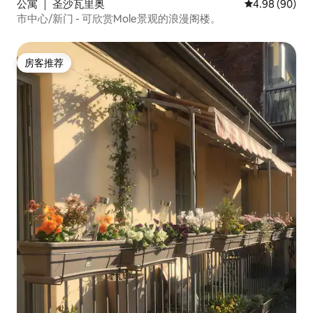
公寓 ｜ 圣沙瓦里奥
平均评分 4.98
4.98 (90)
市中心/新门 - 可欣赏Mole景观的浪漫阁楼。
房客推荐
房客推荐