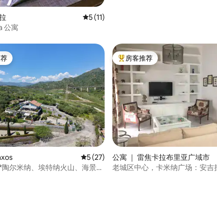
希拉
平均评分 5 分（满分 5 分），共 11 条评价
5 (11)
a 公寓
推荐
房客推荐
客推荐」
热门「房客推荐」
5 分），共 75 条评价
xos
平均评分 5 分（满分 5 分），共 27 条评价
5 (27)
公寓 ｜ 雷焦卡拉布里亚广域市
墅*陶尔米纳、埃特纳火山、海景，
老城区中心，卡米纳广场：安吉