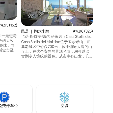
公寓位于
拿海峡有
遗产区。
到令人惊
的情感和
可搭乘前往
平均评分 4.95 分（满分 5 分），共 152 条评价
4.95 (152)
Chianale
民居 ｜ 陶尔米纳
平均评分 4.96 分（满分 
4.96 (325)
船舶，被
假屋 一走进房
卡萨·斯特拉·德尔·马蒂诺（Casa Stella del
一！我们
亮的大客
Mattino） - 陶尔米纳
Casa Stella del Mattino位于陶尔米纳，距
眼球，而
离老城区中心仅700米，位于俯瞰大海的山
感觉宾至
丘上，在这个安静的景观区域，您可以欣
有每位旅行者所
赏到令人惊叹的景色。从市中心出发，几
 多萝西在
分钟即可抵达贝拉岛（Isola Bella）和马扎
能比我的家
罗（Mazzarò）的海滩。 房子配有一个大
，有一座房
型厨房、两间卧室、一张沙发床、两个卫
生间、空调和免费无线网络。 您可以在露
台上享用午餐。 私人停车场。
免费停车位
空调