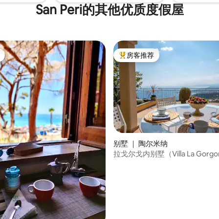
San Peri的其他优质度假屋
房客推荐
热门「房客推荐」
 5 分），共 11 条评价
别墅 ｜ 陶尔米纳
拉戈尔戈内别墅（Villa La Gorg