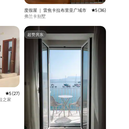
度假屋 ｜ 雷焦卡拉布里亚广域市
平均评分 5 分（满分
5 (36)
弗兰卡别墅
超赞房东
超赞房东
平均评分 5 分（满分 5 分），共 27 条评价
5 (27)
拉之家