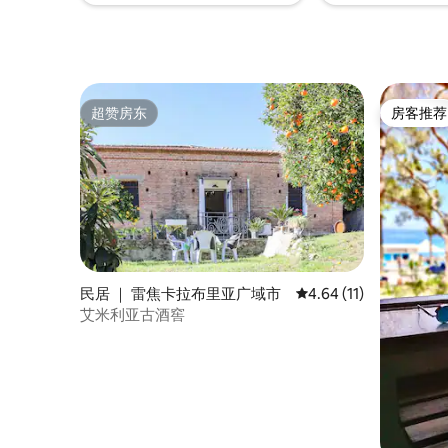
超赞房东
房客推荐
超赞房东
房客推荐
民居 ｜ 雷焦卡拉布里亚广域市
平均评分 4.64 分（满分
4.64 (11)
艾米利亚古酒窖