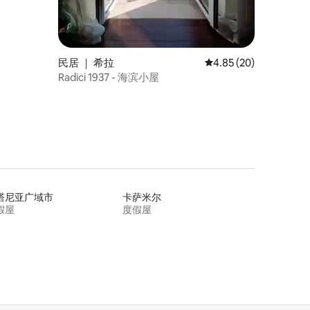
民居 ｜ 希拉
平均评分 4.85 分（满分
4.85 (20)
Radici 1937 - 海滨小屋
塔尼亚广域市
卡萨米尔
假屋
度假屋