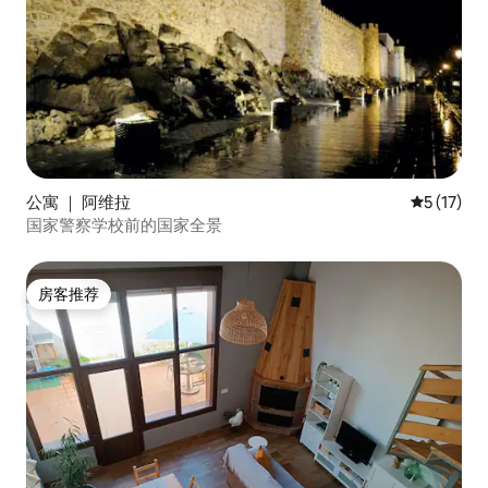
公寓 ｜ 阿维拉
平均评分 5
5 (17)
国家警察学校前的国家全景
房客推荐
房客推荐