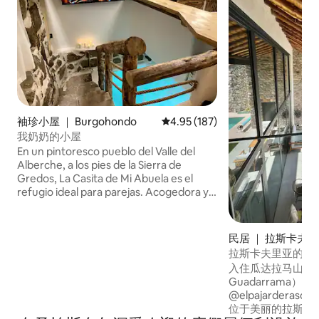
袖珍小屋 ｜ Burgohondo
平均评分 4.95 分（满分 5 分），共
4.95 (187)
我奶奶的小屋
En un pintoresco pueblo del Valle del
Alberche, a los pies de la Sierra de
Gredos, La Casita de Mi Abuela es el
refugio ideal para parejas. Acogedora y
única, cuenta con piscina climatizada
con hidromasaje en su interior, perfecto
para relajarse y disfrutar. Rodeada de
民居 ｜ 拉斯卡夫
rutas de senderismo y cerca del río
拉斯卡夫里亚的鸟
Alberche, donde podrás refrescarte en
入住瓜达拉马山脉（Si
verano, esta casita combina el encanto
Guadarrama
rural con la comodidad moderna. Un
@elpajardera
lugar especial para desconectar y vivir
位于美丽的拉斯卡弗里
una escapada inolvidable en pareja.