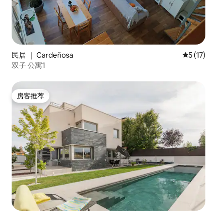
民居 ｜ Cardeñosa
平均评分 5
5 (17)
双子 公寓1
房客推荐
房客推荐