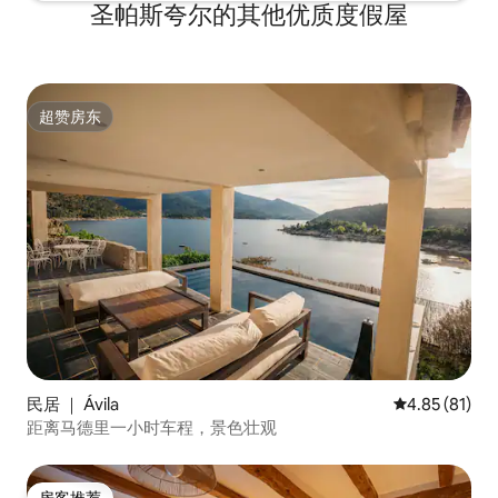
圣帕斯夸尔的其他优质度假屋
超赞房东
超赞房东
民居 ｜ Ávila‎
平均评分 4.8
4.85 (81)
距离马德里一小时车程，景色壮观
房客推荐