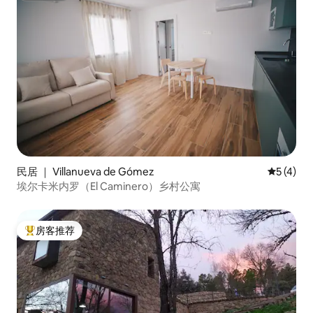
民居 ｜ Villanueva de Gómez
平均评分 
5 (4)
埃尔卡米内罗（El Caminero）乡村公寓
房客推荐
热门「房客推荐」