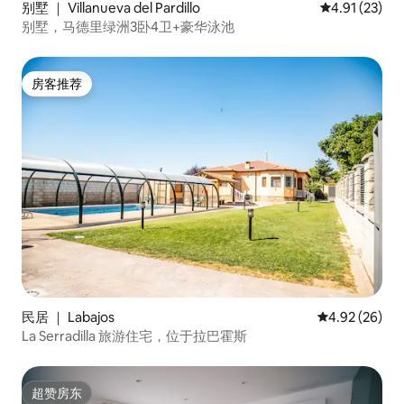
别墅 ｜ Villanueva del Pardillo
平均评分 4.9
4.91 (23)
别墅，马德里绿洲3卧4卫+豪华泳池
房客推荐
房客推荐
民居 ｜ Labajos
平均评分 4.92
4.92 (26)
La Serradilla 旅游住宅，位于拉巴霍斯
超赞房东
超赞房东