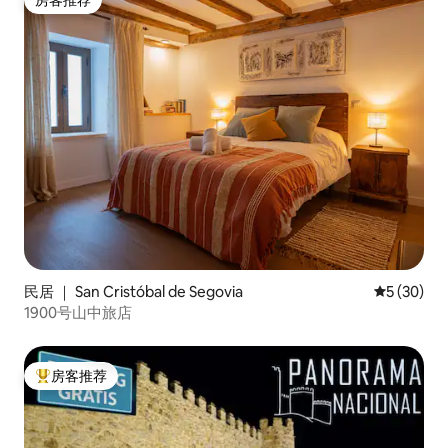
房客推荐
民居 ｜ San Cristóbal de Segovia
平均评分 5
5 (30)
1900号山中旅店
房客推荐
热门「房客推荐」