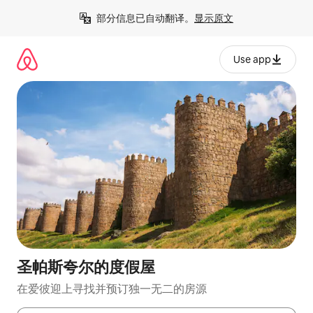
跳
部分信息已自动翻译。
显示原文
至
内
容
Use app
圣帕斯夸尔的度假屋
在爱彼迎上寻找并预订独一无二的房源