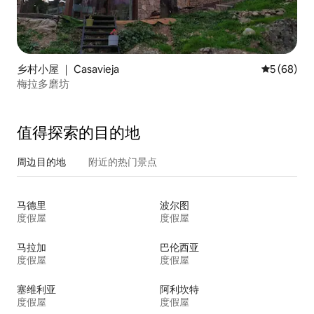
乡村小屋 ｜ Casavieja
平均评分 5
5 (68)
梅拉多磨坊
值得探索的目的地
周边目的地
附近的热门景点
马德里
波尔图
度假屋
度假屋
马拉加
巴伦西亚
度假屋
度假屋
塞维利亚
阿利坎特
度假屋
度假屋