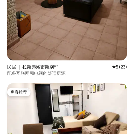
民居 ｜ 拉斯弗洛雷斯别墅
平均评分 5
5 (23)
配备互联网和电视的舒适房源
房客推荐
房客推荐