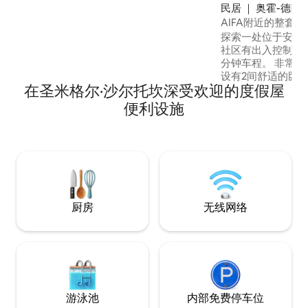
人。
民居 ｜ 奥霍-德阿
AIFA附近的整套房
探索一处位于安全
社区有出入控制和停
分钟车程。 非常适
设有2间舒适的卧室
在圣米格尔·沙尔托坎深受欢迎的度假屋
电视的温馨客厅和1
受有顶棚的露台，
便利设施
的理想场所。 现
专为休息、舒适和
计，让您从抵达的
如归的住宿体验。
厨房
无线网络
游泳池
内部免费停车位