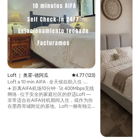
Loft ｜ 奥霍-德阿瓜
平均评分 4.77 分（满分 5 分），
4.77 (123)
Loft a 10 min AIFA · 全天候自助入住 ·
Factura
✈️ 距离AIFA机场10分钟 · 🚀 400Mbps无线
网络 · 位于安全的家庭社区的舒适Loft —
非常适合在AIFA转机期间入住，或作为你
在墨西哥城附近的基地。Loft一侧有独立
浴室、热水、小厨房和洗衣机。房源内有
安全停车场。 🏠 共用烧烤区、篮球场/壁
球场和屋顶露台。 ☕ 咖啡馆和餐厅仅几步
之遥 · 步行1分钟即可到达OXXO 我们为你
的住宿收费。出售零食。自助入住。最多4