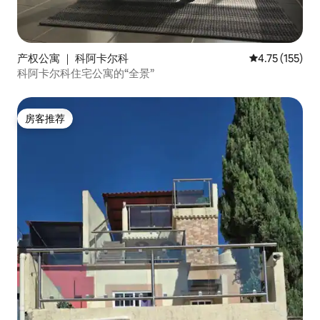
产权公寓 ｜ 科阿卡尔科
平均评分 4.75
4.75 (155)
科阿卡尔科住宅公寓的“全景”
房客推荐
房客推荐