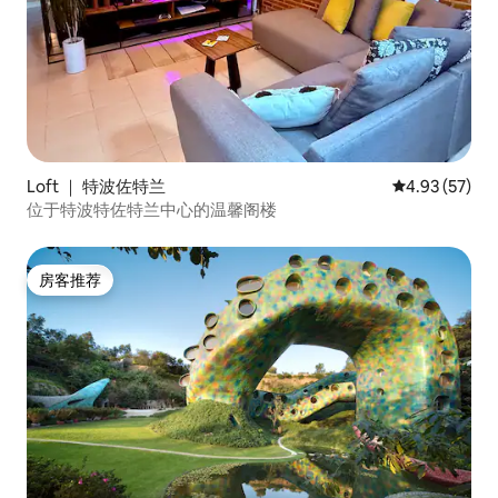
Loft ｜ 特波佐特兰
平均评分 4.9
4.93 (57)
位于特波特佐特兰中心的温馨阁楼
房客推荐
房客推荐