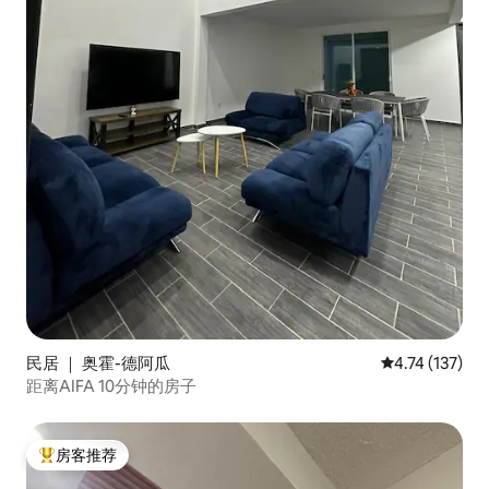
民居 ｜ 奥霍-德阿瓜
平均评分 4.74
4.74 (137)
距离AIFA 10分钟的房子
房客推荐
热门「房客推荐」