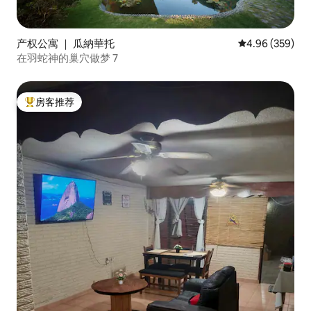
产权公寓 ｜ 瓜納華托
平均评分 4.96
4.96 (359)
在羽蛇神的巢穴做梦 7
房客推荐
热门「房客推荐」