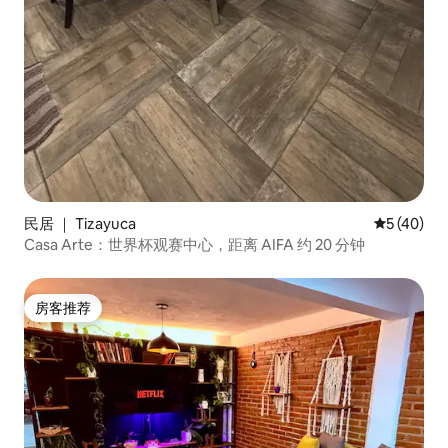
民居 ｜ Tizayuca
平均评分 5
5 (40)
Casa Arte：世界杯观赛中心，距离 AIFA 约 20 分钟
房客推荐
房客推荐