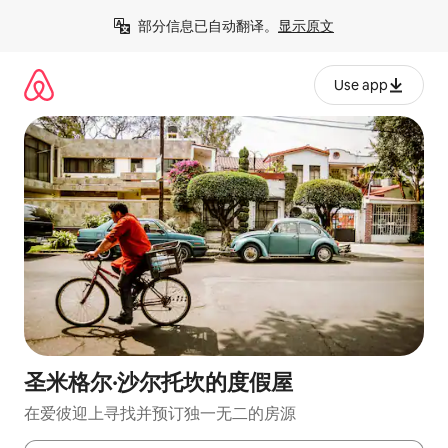
跳
部分信息已自动翻译。
显示原文
至
内
容
Use app
圣米格尔·沙尔托坎的度假屋
在爱彼迎上寻找并预订独一无二的房源