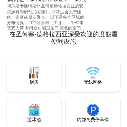
阿瓜斯卡连特斯州圣何塞德格拉西亚的安
达卢西亚之家
房源有3间舒适的房间，非常适合大型团
体、家庭或朋友聚会。 以下是每个区域的
分布情况： 1)主卧套房（主卧）： 1张2米
宽双人床 专用全功能卫生间 宽敞的空间，
在圣何塞-德格拉西亚深受欢迎的度假屋
非常适合情侣或想要更多隐私和舒适的
人。 房源空间充足，可放置额外的充气床
便利设施
垫（房源内已配备），非常适合儿童或同
伴入住。 2)第二间卧室（家庭/多人）： 一
张双人沙发床 两张双层床（此房间总共可
睡8人） 第三间卧室共用全功能卫生间。
非常适合儿童、青少年或一群朋友入住。
3)第三间卧室（第二间卧室旁边）： 一张
双人床 两个单人床 它与第二间卧室共用全
功能卫生间。 非常适合带孩子的家庭或寻
厨房
无线网络
找更多单人床的房客。
游泳池
内部免费停车位