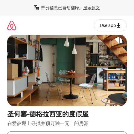
跳
部分信息已自动翻译。
显示原文
至
内
容
Use app
圣何塞-德格拉西亚的度假屋
在爱彼迎上寻找并预订独一无二的房源