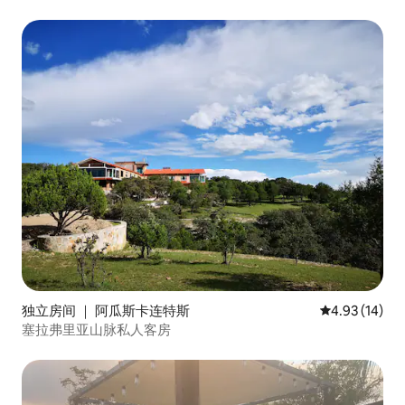
（La Sierra）
独立房间 ｜ 阿瓜斯卡连特斯
平均评分 4.9
4.93 (14)
塞拉弗里亚山脉私人客房