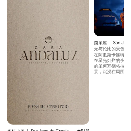
圆顶屋 ｜ San Jose 
无与伦比的景色|大
在阿瓜斯卡连特斯
在星光灿烂的夜晚
的圣何塞德格拉西
景，沉浸在周围的
设施。 穹顶自给自足，地理位置无与伦
比：距离圣何塞德格拉西
Gracia ）及其Cri
13公里） ，距离Boc
15公里） ，有高
Aguascaliente
乡村小屋 ｜ San Jose de Gracia
平均评分 5 分（满分 5 分）
5 (3)