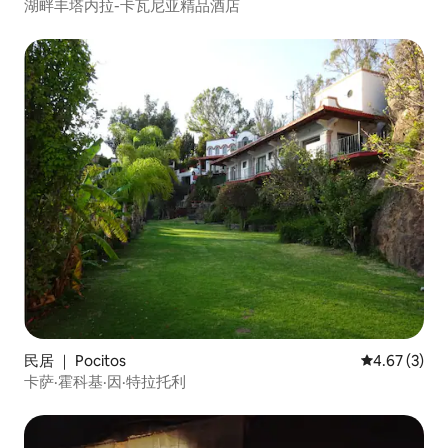
湖畔丰塔内拉-卡瓦尼亚精品酒店
民居 ｜ Pocitos
平均评分 4.6
4.67 (3)
卡萨·霍科基·因·特拉托利