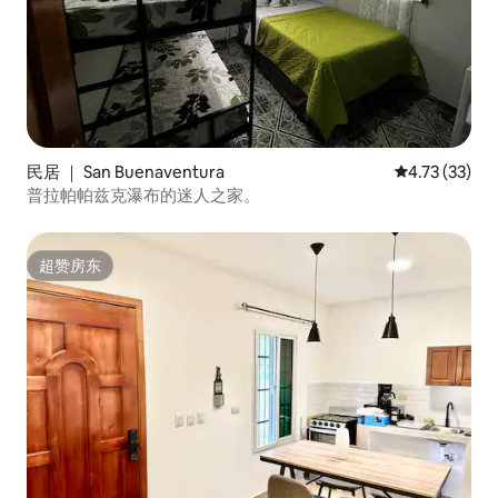
民居 ｜ San Buenaventura
平均评分 4.7
4.73 (33)
普拉帕帕兹克瀑布的迷人之家。
超赞房东
超赞房东