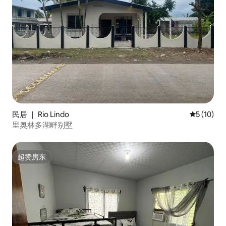
民居 ｜ Rio Lindo
平均评分 5
5 (10)
里奥林多湖畔别墅
超赞房东
超赞房东