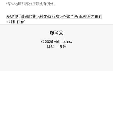
*某些地区和部分房源或有例外。
爱彼迎
洪都拉斯
科尔特斯省
圣弗兰西斯科德约霍阿
月租住宿
© 2026 Airbnb, Inc.
隐私
条款