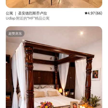
公寓 ｜ 圣安德烈斯乔卢拉
平均评分 4.97
4.97 (66)
Udlap 附近的“MF”精品公寓
超赞房东
超赞房东