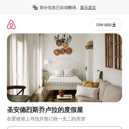
跳
部分信息已自动翻译。
显示原文
至
内
容
Use app
圣安德烈斯乔卢拉的度假屋
在爱彼迎上寻找并预订独一无二的房源