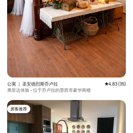
公寓 ｜ 圣安德烈斯乔卢拉
平均评分 4.8
4.83 (35)
弗里达体验 • 位于乔卢拉的墨西哥豪华阁楼
房客推荐
房客推荐