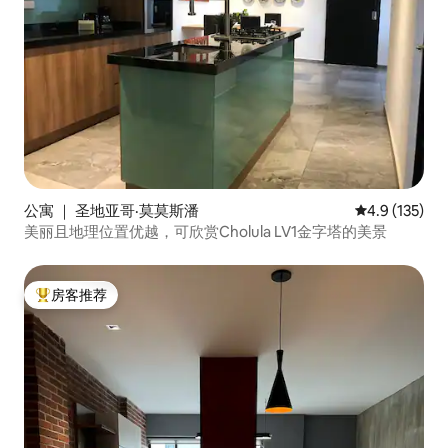
公寓 ｜ 圣地亚哥·莫莫斯潘
平均评分 4.9
4.9 (135)
美丽且地理位置优越，可欣赏Cholula LV1金字塔的美景
房客推荐
热门「房客推荐」