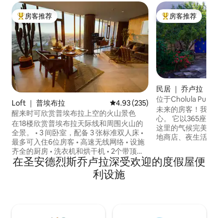
房客推荐
房客推荐
热门「房客推荐」
热门「房客推荐」
民居 ｜ 乔卢拉
位于Cholula Pue
Loft ｜ 普埃布拉
平均评分 4.93 分（满分 5 分），共
4.93 (235)
未来的房客！我们
醒来时可欣赏普埃布拉上空的火山景色
心。 它以365座
在18楼欣赏普埃布拉天际线和周围火山的
这里的气候完美。 步行即可抵达餐厅、当
全景。 • 3 间卧室，配备 3 张标准双人床 •
地商店、夜生活场
最多可入住6位房客 • 高速无线网络 • 设施
主要景点。 La Iglesi
齐全的厨房 • 洗衣机和烘干机 • 2个带顶棚
de los Reme
在圣安德烈斯乔卢拉深受欢迎的度假屋便
的停车位 360°屋顶，可欣赏城市全景和火
塔上，可欣赏乔卢
山景观 • 健身房 • 儿童区 • 适合携带宠物入
利设施
是La Piramide d
住 距离Angelópolis、Cholula、餐厅、购
的游客停留和参观
物中心和主要高速公路仅几分钟车程。 自
助入住•24小时安保•可直接乘坐电梯