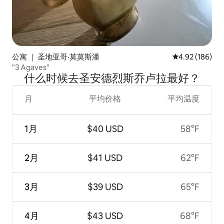
公寓 ｜ 圣地亚哥·莫莫斯潘
平均评分 4.92
4.92 (186)
"3 Agaves"
什么时候去圣安德烈斯乔卢拉最好？
月
平均价格
平均温度
1月
$40 USD
58°F
2月
$41 USD
62°F
3月
$39 USD
65°F
4月
$43 USD
68°F