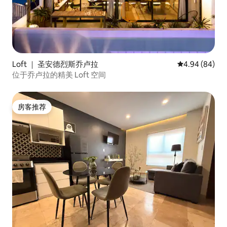
Loft ｜ 圣安德烈斯乔卢拉
平均评分 4.94
4.94 (84)
位于乔卢拉的精美 Loft 空间
房客推荐
房客推荐