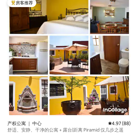
房客推荐
热门「房客推荐」
产权公寓 ｜ 中心
平均评分 4.97
4.97 (88)
舒适、安静、干净的公寓 + 露台|距离 Piramid 仅几步之遥