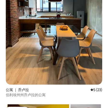
公寓 ｜ 乔卢拉
平均评分 5
5 (23)
伯利埃州州乔卢拉的公寓