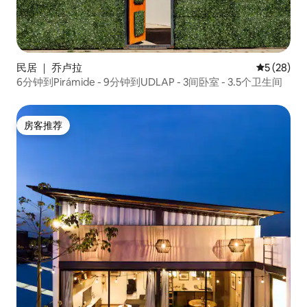
民居 ｜ 乔卢拉
平均评分 5
5 (28)
6分钟到Pirámide - 9分钟到UDLAP - 3间卧室 - 3.5个卫生间
房客推荐
房客推荐