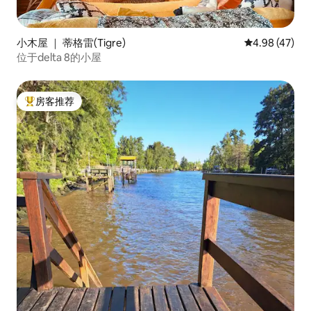
小木屋 ｜ 蒂格雷(Tigre)
平均评分 4.9
4.98 (47)
位于delta 8的小屋
房客推荐
热门「房客推荐」