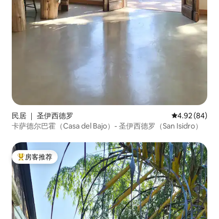
民居 ｜ 圣伊西德罗
平均评分 4.92
4.92 (84)
卡萨德尔巴霍（Casa del Bajo）- 圣伊西德罗（San Isidro）
房客推荐
热门「房客推荐」