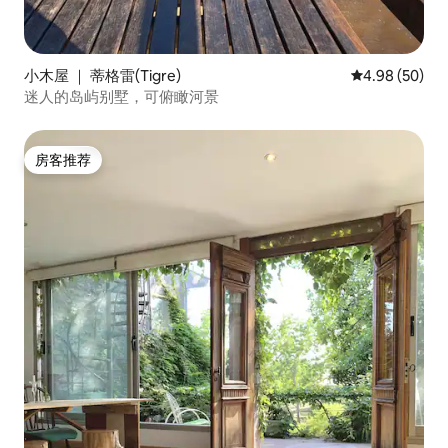
小木屋 ｜ 蒂格雷(Tigre)
平均评分 4.98
4.98 (50)
迷人的岛屿别墅，可俯瞰河景
房客推荐
房客推荐