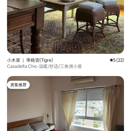
小木屋 ｜ 蒂格雷(Tigre)
平均评分 5
5 (22)
Casadelta Chic-温暖/舒适/三角洲小屋
房客推荐
房客推荐