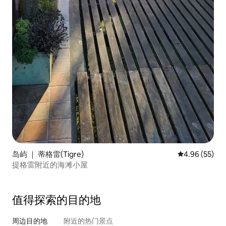
岛屿 ｜ 蒂格雷(Tigre)
平均评分 4.96
4.96 (55)
提格雷附近的海滩小屋
值得探索的目的地
周边目的地
附近的热门景点