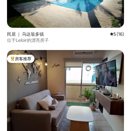
民居 ｜ 乌达翁多镇
平均评分 5
5 (16)
位于Leloir的漂亮房子
房客推荐
热门「房客推荐」