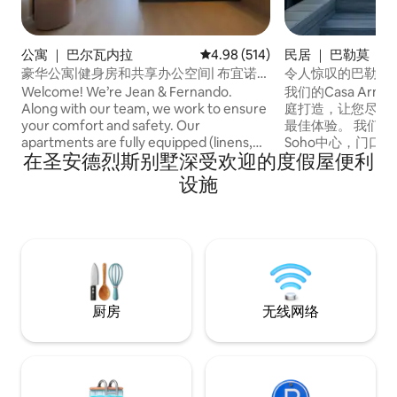
公寓 ｜ 巴尔瓦内拉
平均评分 4.98 分（满分 5 分），共
4.98 (514)
民居 ｜ 巴勒莫
豪华公寓|健身房和共享办公空间| 布宜诺斯
令人惊叹的巴勒莫S
艾利斯市中心方尖碑
缸！
Welcome! We’re Jean & Fernando.
我们的Casa Ar
Along with our team, we work to ensure
庭打造，让您尽情
your comfort and safety. Our
最佳体验。 我们的私人住宅位于巴勒莫
apartments are fully equipped (linens,
Soho中心，门口
在圣安德烈斯别墅深受欢迎的度假屋便利
towels, toiletries, etc). We have prime
厅、商店和酒吧。 我们距离塞拉诺广场
locations in Palermo, Recoleta, Puerto
（Plaza Serra
设施
Madero, and near the Obelisk. Check-in
Armenia）各3个街区！ 在探索
starts at 1 PM and Check-out is until 11
城市后，您可以在我
AM. To help with your flight schedule,
人露台上尽情享受
we offer free luggage storage anytime
己的按摩浴缸、日
for early arrivals or late departures. Read
户外用餐区
on to learn more about this property and
the area. We’re happy to help!
厨房
无线网络