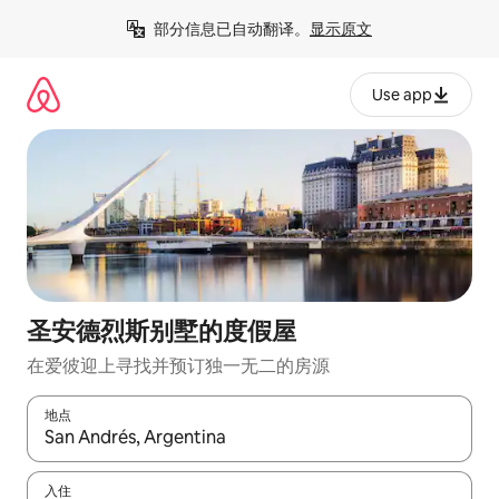
跳
部分信息已自动翻译。
显示原文
至
内
容
Use app
圣安德烈斯别墅的度假屋
在爱彼迎上寻找并预订独一无二的房源
地点
如有搜索结果，请使用上下方向键查看，或通过点击或滑动手势浏
入住