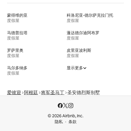
蒙得维的亚
科洛尼亚-德尔萨克拉门托
度假屋
度假屋
马德普拉塔
蓬达德尔迪阿布罗
度假屋
度假屋
罗萨里奥
皮里亚波利斯
度假屋
度假屋
马尔多纳多
显示更多
度假屋
爱彼迎
阿根廷
将军圣马丁
圣安德烈斯别墅
© 2026 Airbnb, Inc.
隐私
条款