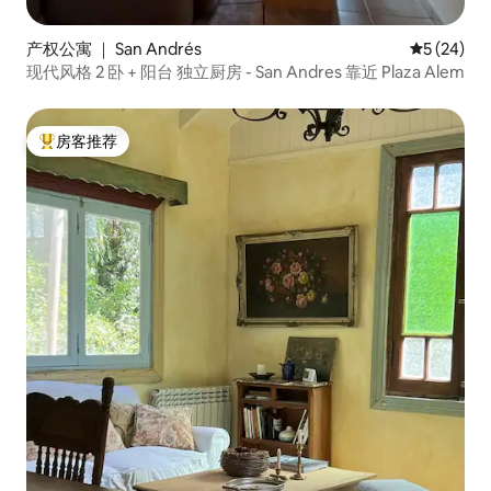
产权公寓 ｜ San Andrés
平均评分 5
5 (24)
现代风格 2 卧 + 阳台 独立厨房 - San Andres 靠近 Plaza Alem
房客推荐
热门「房客推荐」