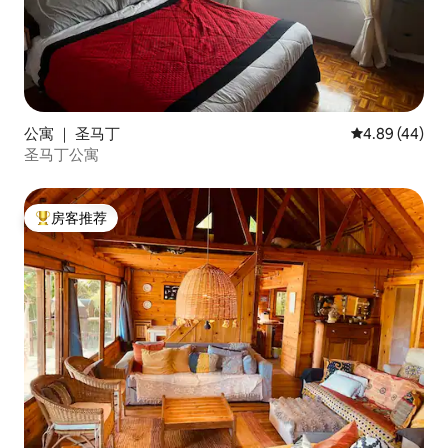
公寓 ｜ 圣马丁
平均评分 4.89
4.89 (44)
圣马丁公寓
房客推荐
热门「房客推荐」