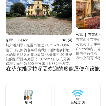
公寓 ｜ 布雷西亚
布雷西亚市中心的艺术画
别墅 ｜ Fiesco
平均评分 5 分（满分 5 分）
5 (4)
公寓位于历史中心的1
切尔维别墅 - 克雷马附近 - CMBYN - O&R
Chizzola内。
Home 克雷马
位于《以你的名字呼唤我》拍摄地乡村地
快的住宿体验，沉
区的历史悠久的豪华别墅 这栋建于 20 世纪
表性空间可以将房
初的别墅距离克雷马（Crema）仅几分钟
频通话的「商务休
路程，面积为 500 平方米（5,382 平方英
历史和艺术景点仅几
在萨尔维罗拉深受欢迎的度假屋便利设施
尺），配有 8,500 平方米（2.1 英亩）的私
Grande e Social
人公园。 房间优雅，天花板饰有壁画，铺
Santa Giulia、D
设硬木地板，空间明亮。设有 4 间卧室、3
间卫生间、客厅和厨房。 环境私密迷人，
也非常适合对电影旅游感兴趣的国际房客
入住。
厨房
无线网络