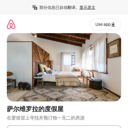
跳
部分信息已自动翻译。
显示原文
至
内
容
Use app
萨尔维罗拉的度假屋
在爱彼迎上寻找并预订独一无二的房源