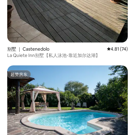
别墅 ｜ Castenedolo
平均评分 4.8
4.81 (74)
La Quiete Inn别墅【私人泳池-靠近加尔达湖】
超赞房东
超赞房东