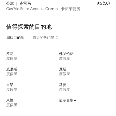
公寓 ｜ 克雷马
平均评分 5
5 (50)
Cas'Ale Suite Acqua a Crema - 卡萨莱套房
值得探索的目的地
周边目的地
附近的热门景点
罗马
佛罗伦萨
度假屋
度假屋
威尼斯
尼斯
度假屋
度假屋
里昂
马赛
度假屋
度假屋
米兰
显示更多
度假屋