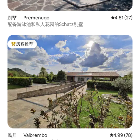
别墅 ｜ Premenugo
平均评分 4.8
4.81 (27)
配备游泳池和私人花园的Schatz别墅
房客推荐
热门「房客推荐」
民居 ｜ Valbrembo
平均评分 4.99
4.99 (78)