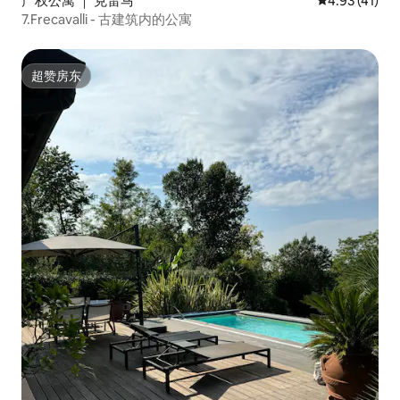
产权公寓 ｜ 克雷马
平均评分 4.9
4.93 (41)
7.Frecavalli - 古建筑内的公寓
超赞房东
超赞房东