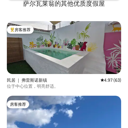
萨尔瓦莱翁的其他优质度假屋
一系列最优质的葡萄酒，在荷兰以Het
Tientje的名字出售。 这款葡萄酒在葡萄酒
大师挑战（葡萄牙）、Mundus Vini （德
国）和Challenge Du Vin （法国）获得银
牌。 明年，我们还会用viognier葡萄酿造
房客推荐
一杯白葡萄酒。 我们的葡萄酒和一些产品
热门「房客推荐」
可在现场购买。
民居 ｜ 弗雷斯诺新镇
平均评分 4.97
4.97 (63)
位于中心位置，明亮舒适。
房客推荐
房客推荐