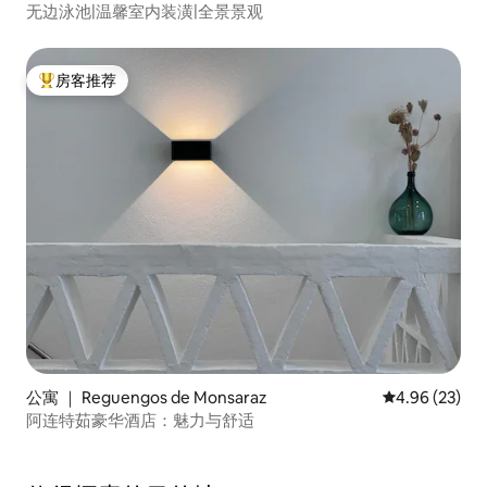
无边泳池|温馨室内装潢|全景景观
房客推荐
热门「房客推荐」
公寓 ｜ Reguengos de Monsaraz
平均评分 4.96
4.96 (23)
阿连特茹豪华酒店：魅力与舒适