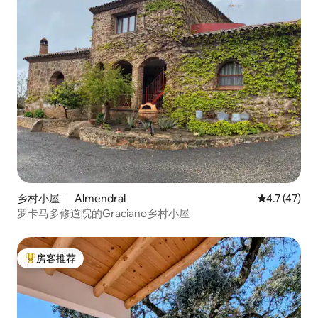
乡村小屋 ｜ Almendral
平均评分 4.
4.7 (47)
罗卡马多修道院的Graciano乡村小屋
房客推荐
热门「房客推荐」