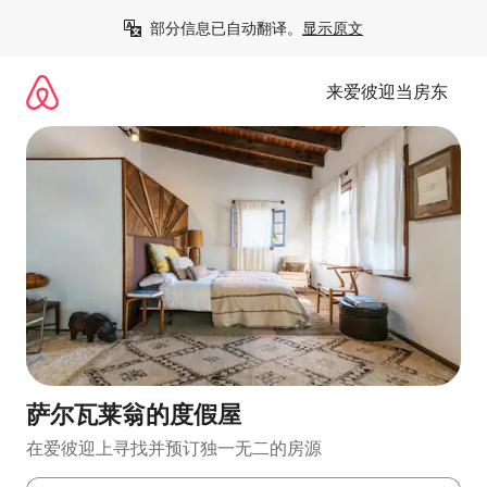
跳
部分信息已自动翻译。
显示原文
至
内
容
来爱彼迎当房东
萨尔瓦莱翁的度假屋
在爱彼迎上寻找并预订独一无二的房源