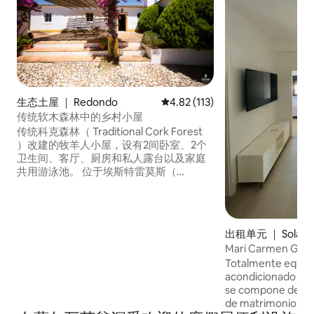
生态土屋 ｜ Redondo
平均评分 4.82 分（满分 5 分），
4.82 (113)
传统软木森林中的乡村小屋
传统科克森林（ Traditional Cork Forest
）改建的牧羊人小屋，设有2间卧室、2个
卫生间、客厅、厨房和私人露台以及家庭
共用游泳池。 位于埃斯特雷莫斯（
Estremoz ）以南20公里的Serra D ’Ossa
山麓的美丽乡村，有软木树、橄榄树林和
葡萄园。 非常适合在葡萄牙风景优美、历
史悠久的地区观光，乘坐里斯本（ 2小时）
出租单元 ｜ Solana d
和西班牙（ 1小时）高速公路可轻松抵达。
Mari Carmen Gall
农场上有各种各样的活动可供欣赏。对于
Totalmente equipa
步行者或山地骑行者来说， 540公顷的农
acondicionado y c
场周围有数公里长的人行道供您探索，对
se compone de un
于希望探索更远的地方的人来说，附近的
de matrimonio de 
山峰可欣赏周围无与伦比的乡村美景。