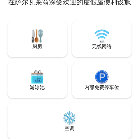
在萨尔瓦莱翁深受欢迎的度假屋便利设施
completo, cocina 
Serra d 'Ossa位于海拔500米处，拥有欧洲
con cafetera, fogó
最干燥的气候之一。 没有光污染，这里成
menaje, lavavajilla
为天文学家的天堂。 Twitchers可以在软木
donde se encuent
森林独特的栖息地寻找70多种鸟类，我们
frente a la TV. Se 
过去的一些房客是RSPB的成员，列出了他
cama tanto para l
们看到/听到的鸟类。 以下是一些： White
como para el sof
Stork、Booted Eagle、Red Kite、
toallas para cada 
Kestrel、Cuckoo、Tawny Owl、
厨房
无线网络
Hoopoe、Red Rumped Swallow、Great
Bustard、Little Bustard和Bee Eater。 参
观当地大坝的游客包括黑色翼支撑和偶尔
的羽毛绒。偶尔可以看到下平原。 距离农
场仅一小时车程，您还可以探索附近的城
镇，包括Evora （联合国教科文组织世界
遗产）、以周六早市闻名的Estremoz、
游泳池
内部免费停车位
Vila Viçosa及其两座皇家宫殿、
Reguengos甚至邻近的西班牙。 您也可以
通过私人导游安排埃武拉的历史之旅。 葡
萄园：虽然主要是一片丘陵地带，但最近
种植了一个开阔的山谷中，种植了
Alicante Bouschet、Aragonêz、Touriga
Nactional和Syrah优质葡萄。 大多数葡萄
空调
都是出售的；但是，在葡萄牙的Cem Reis
标签下出售的高品质红葡萄酒时，保留了