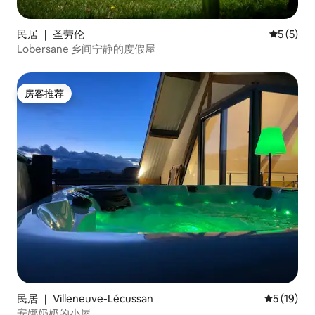
民居 ｜ 圣劳伦
平均评分 
5 (5)
Lobersane 乡间宁静的度假屋
房客推荐
房客推荐
民居 ｜ Villeneuve-Lécussan
平均评分 5
5 (19)
安娜奶奶的小屋