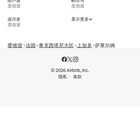
图卢兹
帕尔马
度假屋
度假屋
波尔多
显示更多
度假屋
爱彼迎
法国
奥克西塔尼大区
上加龙
萨莱尔姆
© 2026 Airbnb, Inc.
隐私
条款