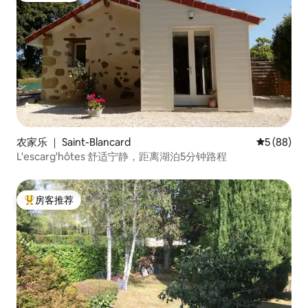
农家乐 ｜ Saint-Blancard
平均评分 5
5 (88)
L'escarg'hôtes 舒适宁静，距离湖泊5分钟路程
房客推荐
热门「房客推荐」