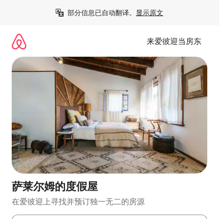
跳
部分信息已自动翻译。
显示原文
至
内
容
来爱彼迎当房东
萨莱尔姆的度假屋
在爱彼迎上寻找并预订独一无二的房源