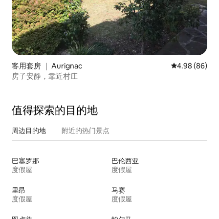
客用套房 ｜ Aurignac
平均评分 4.98
4.98 (86)
房子安静，靠近村庄
值得探索的目的地
周边目的地
附近的热门景点
巴塞罗那
巴伦西亚
度假屋
度假屋
里昂
马赛
度假屋
度假屋