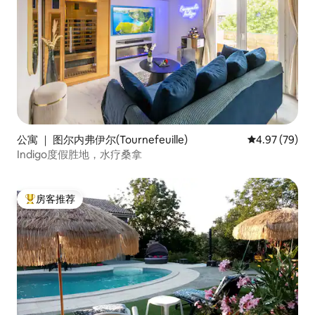
公寓 ｜ 图尔内弗伊尔(Tournefeuille)
平均评分 4.97
4.97 (79)
Indigo度假胜地，水疗桑拿
房客推荐
热门「房客推荐」