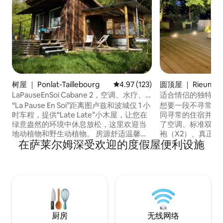
树屋 ｜ Ponlat-Taillebourg
平均评分 4.97 分（满分 5 分），共
4.97 (123)
圆顶屋 ｜ Rieumes
LaPauseEnSoi Cabane 2，空调、水疗、
适合情侣的独特气泡
俯瞰比利牛斯山景观
“La Pause En Soi”距离图卢兹和波城仅 1 小
想要一段不寻常的
时车程，提供“Late Late”小木屋，让您在
同寻常的住宿并不意
绿意盎然的环境中休息放松，这里欢迎当
了空调、标准双人床、
地动植物和野生动植物。 房源舒适温馨，
袍（X2）、真正的浴室 私人水疗 
在萨莱尔姆深受欢迎的度假屋便利设施
设有两个露台、一个独立的柴火按摩浴
纳2人（抵达时需支
缸、一个烧烤设施、一间设备齐全的厨
在现场，您还将结识Co
房、一间配备步入式淋浴间的复古时尚卫
我们的矮羊，以及Sou
生间和一张 160 厘米 Bultex 床。 提供早餐
山羊朋友（也是矮人）
房源坐落在森林边缘的高处，可欣赏到比
们的5公斤重的大
利牛斯山脉的迷人景色。
厨房
无线网络