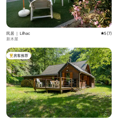
民居 ｜ Lilhac
平均评分 
5 (7)
新木屋
房客推荐
热门「房客推荐」