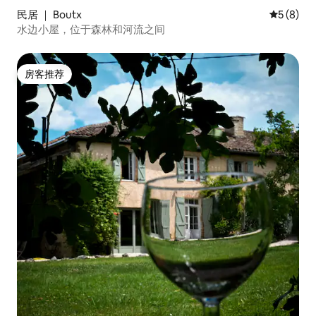
民居 ｜ Boutx
平均评分 
5 (8)
水边小屋，位于森林和河流之间
房客推荐
房客推荐