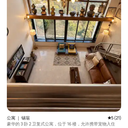
公寓 ｜ 锡翁
平均评分 5
5 (21)
豪华的 3 卧 2 卫复式公寓，位于 16 楼，允许携带宠物入住