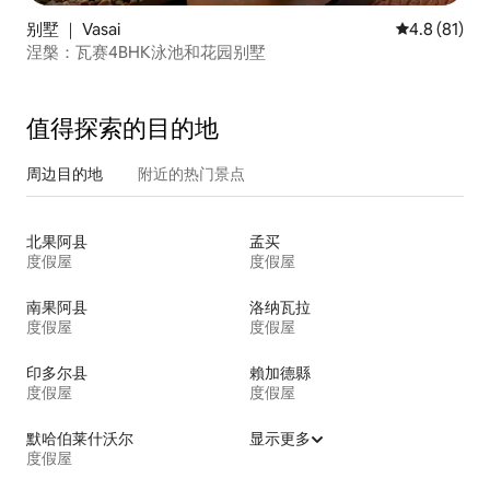
别墅 ｜ Vasai
平均评分 4.8
4.8 (81)
涅槃：瓦赛4BHK泳池和花园别墅
值得探索的目的地
周边目的地
附近的热门景点
北果阿县
孟买
度假屋
度假屋
南果阿县
洛纳瓦拉
度假屋
度假屋
印多尔县
賴加德縣
度假屋
度假屋
默哈伯莱什沃尔
显示更多
度假屋