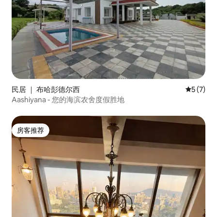
民居 ｜ 布哈彭德尔西
平均评分 
5 (7)
Aashiyana - 您的海滨农舍度假胜地
房客推荐
房客推荐