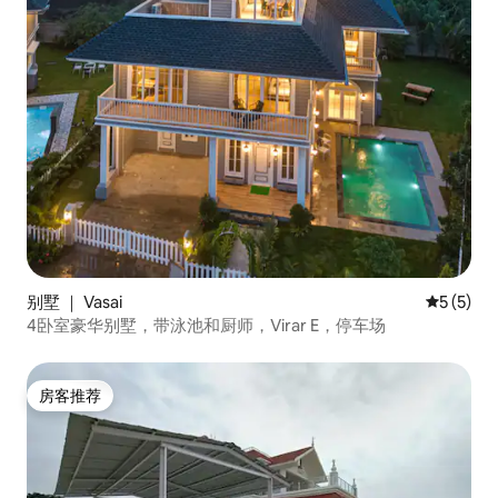
别墅 ｜ Vasai
平均评分 
5 (5)
4卧室豪华别墅，带泳池和厨师，Virar E，停车场
房客推荐
房客推荐