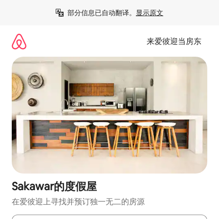
跳
部分信息已自动翻译。
显示原文
至
内
容
来爱彼迎当房东
Sakawar的度假屋
在爱彼迎上寻找并预订独一无二的房源