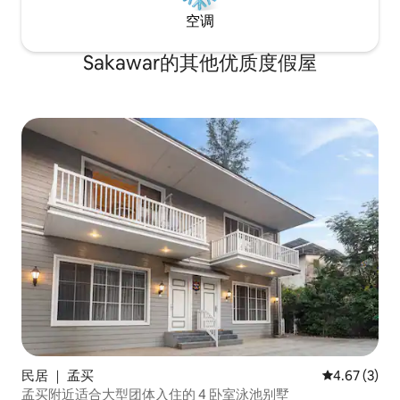
空调
Sakawar的其他优质度假屋
民居 ｜ 孟买
平均评分 4.6
4.67 (3)
孟买附近适合大型团体入住的 4 卧室泳池别墅