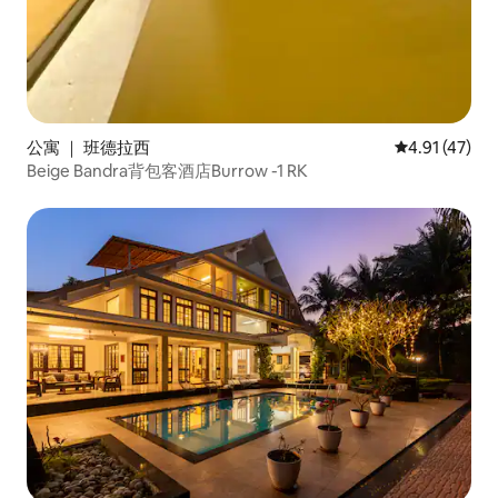
公寓 ｜ 班德拉西
平均评分 4.9
4.91 (47)
Beige Bandra背包客酒店Burrow -1 RK