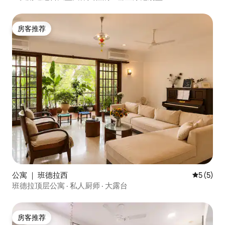
房客推荐
房客推荐
公寓 ｜ 班德拉西
平均评分 
5 (5)
班德拉顶层公寓 · 私人厨师 · 大露台
房客推荐
房客推荐