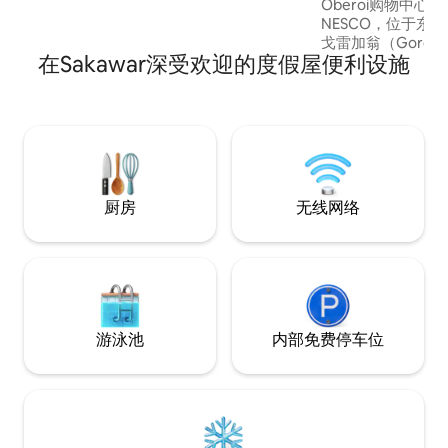
Oberoi购物中心、I
NESCO，位于东戈雷加翁 欢
戈雷加翁（Gorega
在Sakawar深受欢迎的度假屋便利设施
别墅，全区配备空
心，兼顾舒适、私密和联系。 
卫的平房融合了现
素。起居区、卧室
摆放了真正的植物
氛围，让您一走进
厨房
无线网络
游泳池
内部免费停车位