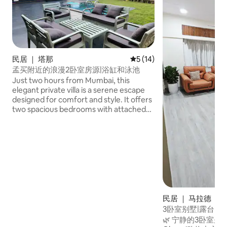
民居 ｜ 塔那
平均评分 5 分（满分 5 分），
5 (14)
孟买附近的浪漫2卧室房源|浴缸和泳池
Just two hours from Mumbai, this
elegant private villa is a serene escape
designed for comfort and style. It offers
two spacious bedrooms with attached
bathrooms, a generous living area, and a
modern pantry equipped for light
cooking. Step outside to your private
pool and garden—ideal for unwinding in
complete privacy. With air-conditioning,
high-speed Wi-Fi, a 54-inch TV, and
tastefully curated interiors, this villa
promises a refined, relaxing stay away
from the city’s rush.
民居 ｜ 马拉德
3卧室别墅|露台|靠
NESCO
🌿 宁静的3卧室别墅 