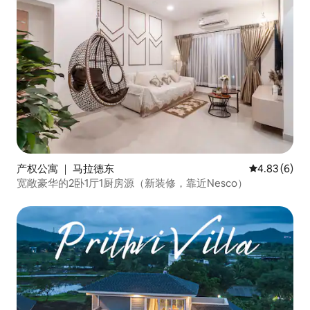
产权公寓 ｜ 马拉德东
平均评分 4.8
4.83 (6)
宽敞豪华的2卧1厅1厨房源（新装修，靠近Nesco）