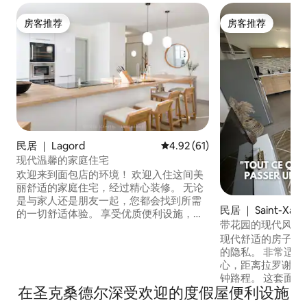
房客推荐
房客推荐
房客推荐
房客推荐
民居 ｜ Lagord
平均评分 4.92 分（满分 5 分），
4.92 (61)
现代温馨的家庭住宅
欢迎来到面包店的环境！ 欢迎入住这间美
丽舒适的家庭住宅，经过精心装修。 无论
是与家人还是朋友一起，您都会找到所需
民居 ｜ Saint-Xand
的一切舒适体验。 享受优质便利设施，如
带花园的现代风格
最近的电器和优质床上用品。 房源坐落在
现代舒适的房子，
安静的区域，靠近便利设施。 在拉罗谢尔
的隐私。 非常适
（ La Rochelle ）和雷岛（ Ile de Ré ）之
心，距离拉罗谢尔（La
间，您还可以靠近迷人的沿海村庄，如滨
钟路程。 这套面积为
海尼厄尔（ Nieul-sur-Mer ）。
在圣克桑德尔深受欢迎的度假屋便利设施
英尺）的房源设有
居室、设备齐全的