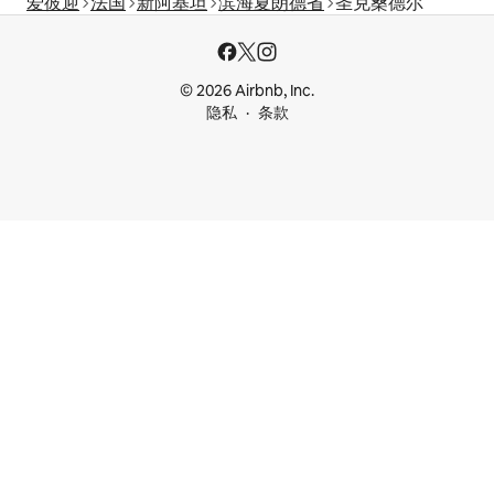
爱彼迎
法国
新阿基坦
滨海夏朗德省
圣克桑德尔
© 2026 Airbnb, Inc.
隐私
条款