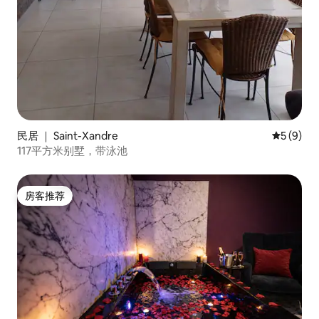
民居 ｜ Saint-Xandre
平均评分 
5 (9)
117平方米别墅，带泳池
房客推荐
房客推荐