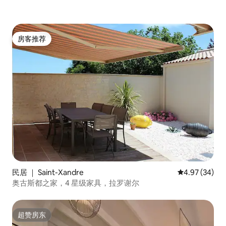
房客推荐
房客推荐
民居 ｜ Saint-Xandre
平均评分 4.97
4.97 (34)
奥古斯都之家，4 星级家具，拉罗谢尔
超赞房东
超赞房东