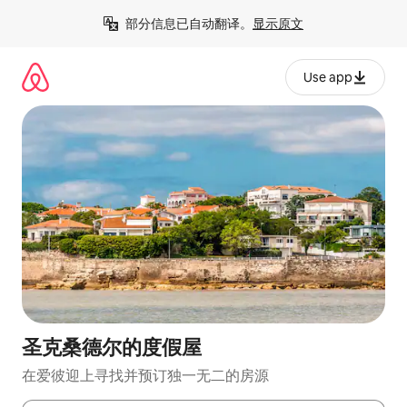
跳
部分信息已自动翻译。
显示原文
至
内
容
Use app
圣克桑德尔的度假屋
在爱彼迎上寻找并预订独一无二的房源