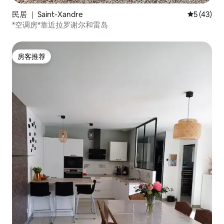
民居 ｜ Saint-Xandre
平均评分 5
5 (43)
*空调房*靠近拉罗谢尔和雷岛
房客推荐
房客推荐