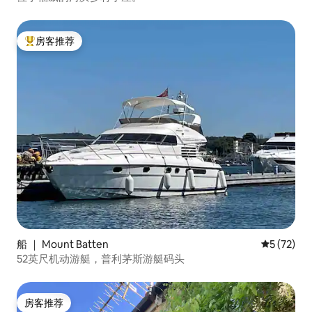
房客推荐
热门「房客推荐」
船 ｜ Mount Batten
平均评分 5
5 (72)
52英尺机动游艇，普利茅斯游艇码头
房客推荐
房客推荐