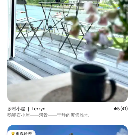
乡村小屋 ｜ Lerryn
平均评分 5
5 (41)
鹅卵石小屋——河景——宁静的度假胜地
房客推荐