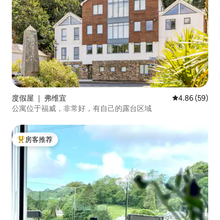
度假屋 ｜ 弗维宜
平均评分 4.86
4.86 (59)
公寓位于福威，非常好，有自己的露台区域
房客推荐
热门「房客推荐」