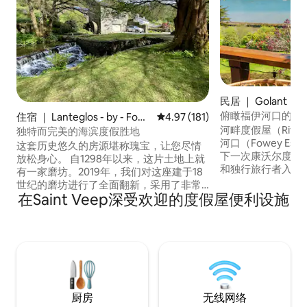
民居 ｜ Golant
俯瞰福伊河口的河
住宿 ｜ Lanteglos - by - Fow
平均评分 4.97 分（满分 5 分），共
4.97 (181)
ey
河畔度假屋（River
独特而完美的海滨度假胜地
河口（Fowey Es
这套历史悠久的房源堪称瑰宝，让您尽情
下一次康沃尔度假
放松身心。 自1298年以来，这片土地上就
和独行旅行者入住的
有一家磨坊。2019年，我们对这座建于18
在安静的滨水村庄G
世纪的磨坊进行了全面翻新，采用了非常
秀的自然美景区，
在Saint Veep深受欢迎的度假屋便利设施
高的标准，以确保为房客提供真正舒适、
Fowey仅2英里。 在康沃尔海岸度过一天
美妙的度假体验。 您将被树木、鸟鸣和持
后，您可以坐下来
续流水的声音和瀑布旁边的居民苍鹭的景
思绪随着潮水而流
色所包围。 The Mill 位于福威（Fowey）
您放松身心的理想
河口的达芙妮·杜莫里埃（Daphne du
Maurier）乡村（Daphne du Maurier
Country）内的一个指定优美自然景观区
域。
厨房
无线网络