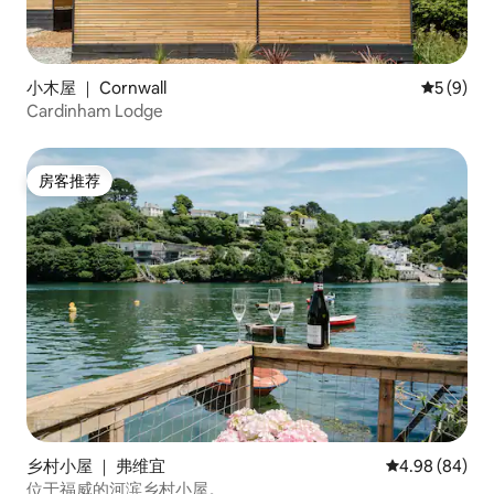
小木屋 ｜ Cornwall
平均评分 
5 (9)
Cardinham Lodge
房客推荐
房客推荐
乡村小屋 ｜ 弗维宜
平均评分 4.98
4.98 (84)
位于福威的河滨乡村小屋。