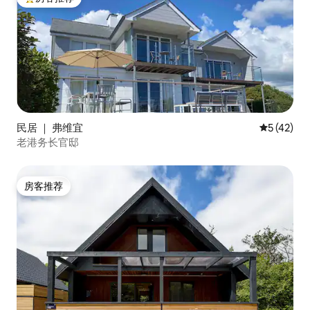
热门「房客推荐」
民居 ｜ 弗维宜
平均评分 5
5 (42)
老港务长官邸
房客推荐
房客推荐