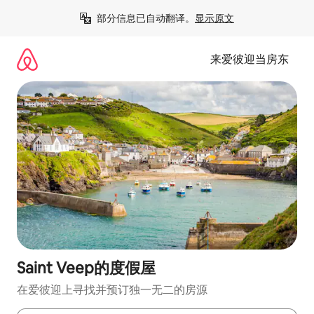
跳
部分信息已自动翻译。
显示原文
至
内
容
来爱彼迎当房东
Saint Veep的度假屋
在爱彼迎上寻找并预订独一无二的房源