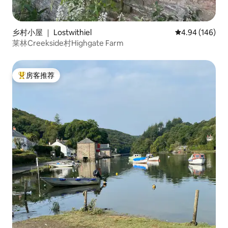
乡村小屋 ｜ Lostwithiel
平均评分 4.94
4.94 (146)
莱林Creekside村Highgate Farm
房客推荐
热门「房客推荐」