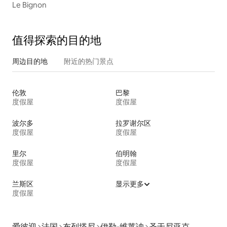
Le Bignon
值得探索的目的地
周边目的地
附近的热门景点
伦敦
巴黎
度假屋
度假屋
波尔多
拉罗谢尔区
度假屋
度假屋
里尔
伯明翰
度假屋
度假屋
兰斯区
显示更多
度假屋
爱彼迎
法国
布列塔尼
伊勒-维莱讷
圣于尼亚克