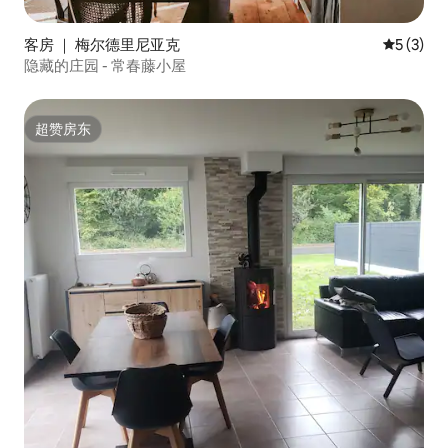
客房 ｜ 梅尔德里尼亚克
平均评分 
5 (3)
隐藏的庄园 - 常春藤小屋
超赞房东
超赞房东