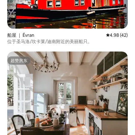
船屋 ｜ Évran
平均评分 4.9
4.98 (42)
位于圣马洛/坎卡莱/迪南附近的美丽船只。
超赞房东
超赞房东