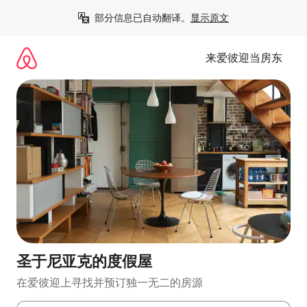
跳
部分信息已自动翻译。
显示原文
至
内
容
来爱彼迎当房东
圣于尼亚克的度假屋
在爱彼迎上寻找并预订独一无二的房源