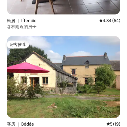
民居 ｜ Iffendic
平均评分 4.84
4.84 (64)
森林附近的房子
房客推荐
房客推荐
客房 ｜ Bédée
平均评分 5
5 (19)