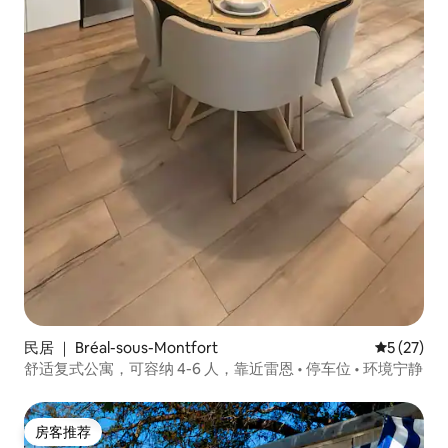
民居 ｜ Bréal-sous-Montfort
平均评分 5
5 (27)
舒适复式公寓，可容纳 4-6 人，靠近雷恩 • 停车位 • 环境宁静
房客推荐
房客推荐