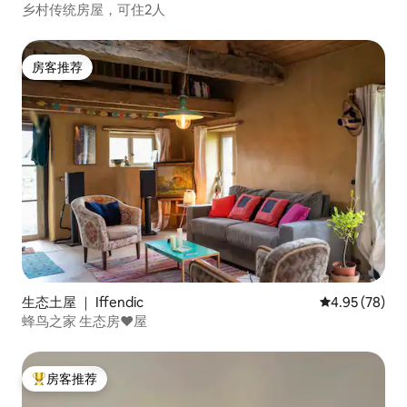
乡村传统房屋，可住2人
房客推荐
房客推荐
生态土屋 ｜ Iffendic
平均评分 4.95
4.95 (78)
蜂鸟之家 生态房❤️屋
房客推荐
热门「房客推荐」