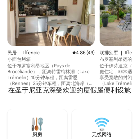
民居 ｜ Iffendic
平均评分 4.86 分（满分 5 分），
4.86 (43)
联排别墅 ｜ Iffendi
小面包烤箱
布罗塞利昂德的魔
位于布罗塞利昂地区（Pays de
位于伊芬迪克（Iffe
Brocéliande），距离特雷梅林湖（Lake
庭住宅，非常适合
Trémelin）10分钟车程，距离雷恩
享受宽敞的封闭式
（Rennes）25分钟车程，距离北海岸（圣
（Lake Trémelin）
在圣于尼亚克深受欢迎的度假屋便利设施
马洛）1小时车程，距离南海岸（凡恩）1
适的卧室，让您在
小时15分钟车程。 这间老面包烤箱于2025
（Brocéliande
年7月翻新，配备1张双人床、1张沙发床和1
宿体验。 设备齐全，冬季配备燃柴炉，夏
张沙发床+ 1张婴儿床。 您会在乡村找到所
季配备露台。 非常适合大自然度假。 放下
有舒适的住宿体验，安静。 35平方米，2
您的行李箱——我
层（1.8米在屋脊下方，楼上）。 独立入
口，不容忽视。
厨房
无线网络