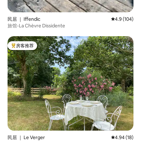
民居 ｜ Iffendic
平均评分 4.9
4.9 (104)
旅馆-La Chèvre Dissidente
房客推荐
热门「房客推荐」
民居 ｜ Le Verger
平均评分 4.9
4.94 (18)