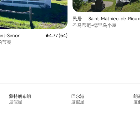
民居 ｜ Saint-Mathieu-de-Rioux
圣马蒂厄-德里乌小屋
5 分），共 44 条评价
nt-Simon
平均评分 4.77 分（满分 5 分），共 64 条评价
4.77 (64)
的节奏
蒙特朗布朗
巴尔港
朗
度假屋
度假屋
度