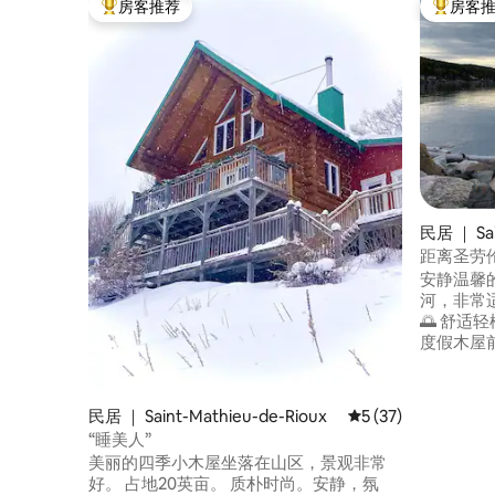
房客推荐
房客
热门「房客推荐」
热门「房
民居 ｜ Sai
距离圣劳
安静温馨
河，非常
🌅 舒适轻
度假木屋
道 距离🎿M
（滑雪、滑
钟路程 🛍️
民居 ｜ Saint-Mathieu-de-Rioux
平均评分 5 分（满分 
5 (37)
常适合远程工作 度假木
“睡美人”
住，但可
美丽的四季小木屋坐落在山区，景观非常
好。 占地20英亩。 质朴时尚。安静，氛