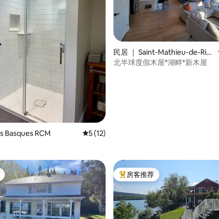
5 分），共 20 条评价
民居 ｜ Saint-Mathieu-de-Rio
ux
北半球度假木屋*湖畔*新木屋
s Basques RCM
平均评分 5 分（满分 5 分），共 12 条评价
5 (12)
房客推荐
热门「房客推荐」