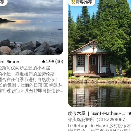
推荐
房客推荐
客推荐」
热门「房客推荐」
nt-Simon
平均评分 4.98 分（满分 5 分），共 40 条评价
4.98 (40)
伦斯河仅两步之遥的小木屋
的小屋，靠近雄伟的圣劳伦斯
适合在任何季节进行自然度假！
松的氛围，壮丽的日落 🚴‍♂️ 绿道从
前经过 步行🥾几分钟即可抵达步
ont-Saint-Mathieu 15分钟车程
梯） 距离比克国家公🌲园20分
 距离Rimouski 35分钟路程 💻 非
5 分），共 37 条评价
屋非常适合两人入
度假木屋 ｜ Saint-Mathieu-d
容纳四人。
e-Rioux
绿头鸟庇护所（CITQ 298067）
Le Refuge du Huard 乡村度假木屋，世外