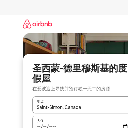
跳
至
内
容
圣西蒙-德里穆斯基的度
假屋
在爱彼迎上寻找并预订独一无二的房源
地点
如有搜索结果，请使用上下方向键查看，或通过点
入住