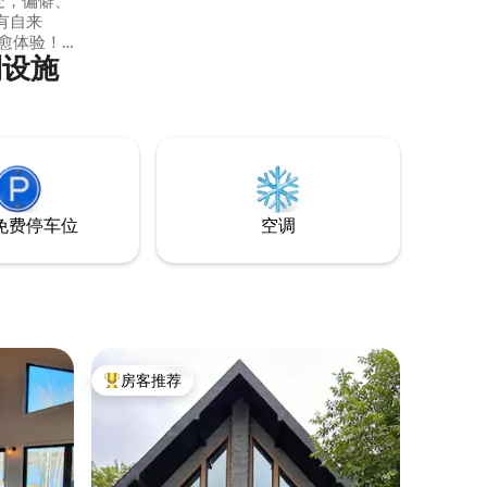
有自来
愈体验！
利设施
中的
大雕塑），以及
语音导览）。
则我们提供
免费停车位
空调
房客推荐
热门「房客推荐」