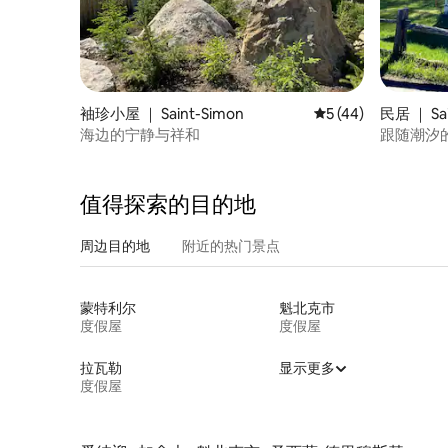
袖珍小屋 ｜ Saint-Simon
平均评分 5 分（满分 
5 (44)
民居 ｜ Sai
海边的宁静与祥和
跟随潮汐
值得探索的目的地
周边目的地
附近的热门景点
蒙特利尔
魁北克市
度假屋
度假屋
拉瓦勒
显示更多
度假屋