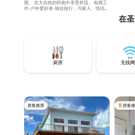
围。 在大自然的怀抱中享受舒适。 电视工
作-户外爱好者-独自旅行，与家人、情侣或
朋友一起旅行-您会在那里找到您的账号！
在圣
Parc du Bic、Mont St-Mathieu、Parc
Kiskotuk、TNO Lac-Boisbouscache、
Trois-Pistoles、Rimouski、Rivière-du-
Loup、Route Verte、St. Lawrence
River、Lac St-Mathieu、越野滑雪、雪鞋
健行等。
厨房
无线网
房客推荐
房客
房客推荐
热门「房