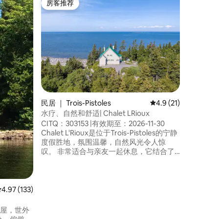
房客推荐
房客推
房客推荐
房客推
-Rioux
Azur –
欢迎入住您在
小屋，这
大自然和
湖景和滑
水边放松
场。 无
与朋友一
感的远程
越的住宿
民居 ｜ Trois-Pistoles
平均评分 4.9 分（满分
4.9 (21)
水疗、自然和舒适| Chalet LRioux
CITQ：303153 |有效期至：2026-11-30
Chalet L'Rioux是位于Trois-Pistoles的宁静
度假胜地，氛围温馨，自然风光令人惊
叹。 非常适合与亲友一起休息，它结合了
现代舒适感和乡村风情。 这里有温馨的空
间、放松的水疗中心和众多便利设施，是
您在任何季节创造难忘回忆的理想场所。
周边地区有各种各样的户外活动。
平均评分 4.97 分（满分 5 分），共 133 条评价
4.97 (133)