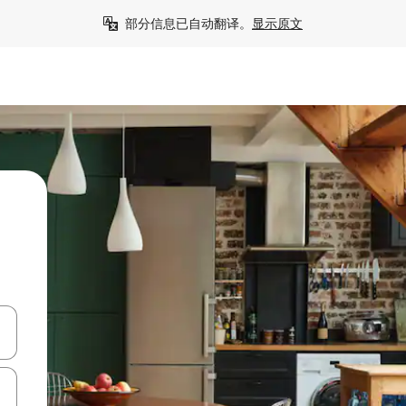
部分信息已自动翻译。
显示原文
击或滑动手势浏览。