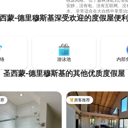
桃源风格。 位于森林深处2公里处，偏僻、
安静，没有电、没有互联网、没
水。 非常适合在大自然中享受治
西蒙-德里穆斯基深受欢迎的度假屋便
独木舟、免费使用位于私人森林
Sentiers Sylvestres（有巨
Parcours Conté折扣（提供
前往房源需要SUV或面包车，否
往返班车服务。
络
游泳池
内部
圣西蒙-德里穆斯基的其他优质度假屋
推荐
房客推荐
客推荐」
热门「房客推荐」