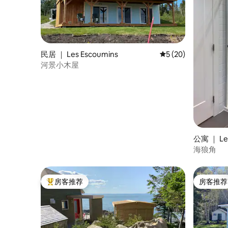
民居 ｜ Les Escoumins
平均评分 5 分（满分 
5 (20)
河景小木屋
公寓 ｜ Le
海狼角
房客推荐
房客推荐
热门「房客推荐」
房客推荐