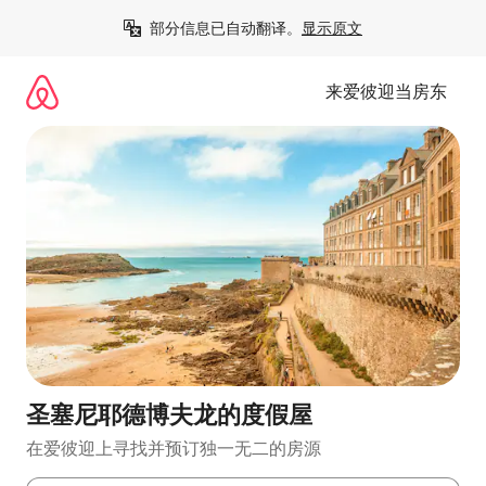
跳
部分信息已自动翻译。
显示原文
至
内
容
来爱彼迎当房东
圣塞尼耶德博夫龙的度假屋
在爱彼迎上寻找并预订独一无二的房源