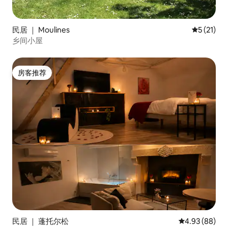
民居 ｜ Moulines
平均评分 5
5 (21)
乡间小屋
房客推荐
房客推荐
民居 ｜ 蓬托尔松
平均评分 4.93
4.93 (88)