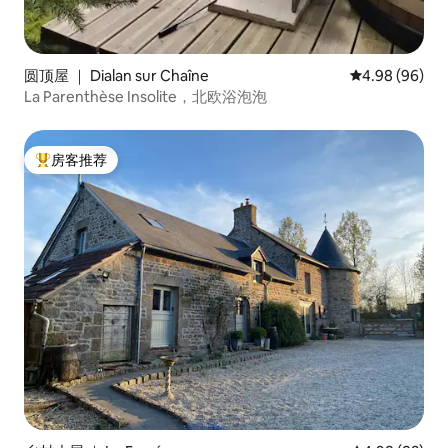
圆顶屋 ｜ Dialan sur Chaîne
平均评分 4.98
4.98 (96)
La Parenthèse Insolite，北欧浴泡泡
房客推荐
热门「房客推荐」