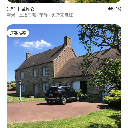
别墅 ｜ 圣库仑
平均评分 5
5 (15)
海景 • 直通海滩 • 宁静 • 免费充电桩
房客推荐
房客推荐