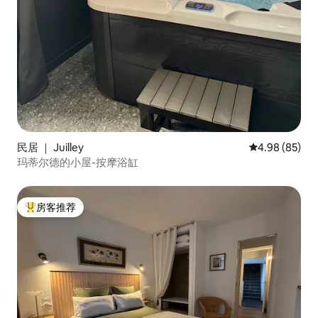
民居 ｜ Juilley
平均评分 4.98
4.98 (85)
玛蒂尔德的小屋-按摩浴缸
房客推荐
热门「房客推荐」