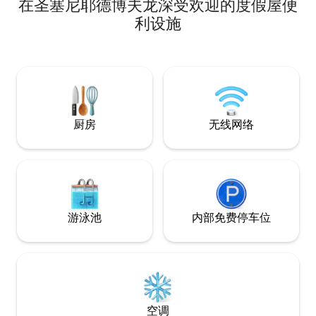
在圣塞尼耶德博夫龙深受欢迎的度假屋便
置自行车的安全空间。 带花园家
的私人露台 绿道距离圣米歇尔山（ Mont
利设施
Saint Michel ）
或坎卡莱（ Cancal
Malo ）仅1公
厨房
无线网络
游泳池
内部免费停车位
空调