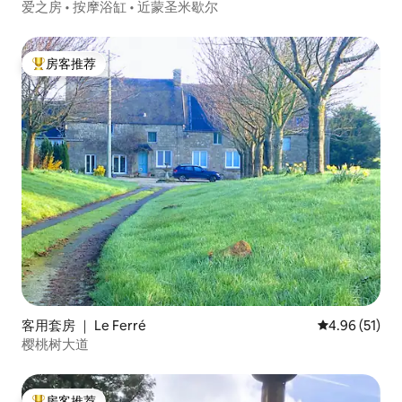
爱之房 • 按摩浴缸 • 近蒙圣米歇尔
房客推荐
热门「房客推荐」
客用套房 ｜ Le Ferré
平均评分 4.9
4.96 (51)
樱桃树大道
房客推荐