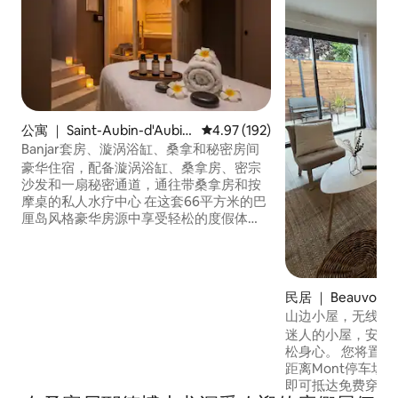
公寓 ｜ Saint-Aubin-d'Aubig
平均评分 4.97 分（满分 5 分），共
4.97 (192)
né
Banjar套房、漩涡浴缸、桑拿和秘密房间
豪华住宿，配备漩涡浴缸、桑拿房、密宗
沙发和一扇秘密通道，通往带桑拿房和按
摩桌的私人水疗中心 在这套66平方米的巴
厘岛风格豪华房源中享受轻松的度假体
验，可供两人入住。 设施齐全，舒适： •
套房，配备加大双人床（180x200）和高
档床上用品 • 双人漩涡浴缸，带星空天花
板 • 秘密房间，配有按摩桌和桑拿房 • 客厅
民居 ｜ Beauvoir
配备蒸汽壁炉和智能电视 •卫生间，配有双
山边小屋，无线网
淋浴间 • Tantra沙发
迷人的小屋，安静
松身心。 您将置身于绿色宁静的环境中。
距离Mont停车场5
即可抵达免费穿梭巴士 我们为房