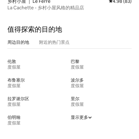
乡村小屋 ｜ Le Ferré
平均评分 4.98
4.98 (83)
La Cachette - 乡村小屋风格的精品店
值得探索的目的地
周边目的地
附近的热门景点
伦敦
巴黎
度假屋
度假屋
布鲁塞尔
波尔多
度假屋
度假屋
拉罗谢尔区
里尔
度假屋
度假屋
伯明翰
显示更多
度假屋