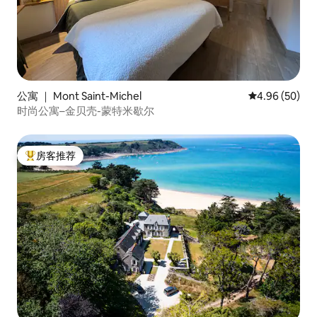
公寓 ｜ Mont Saint-Michel
平均评分 4.96
4.96 (50)
时尚公寓–金贝壳-蒙特米歇尔
房客推荐
热门「房客推荐」