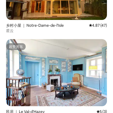
乡村小屋 ｜ Notre-Dame-de-l'Isle
平均评分 4.8
4.87 (47)
星云
超赞房东
超赞房东
民居 ｜ Le Val-d'Hazey
平均评分 
5 (3)