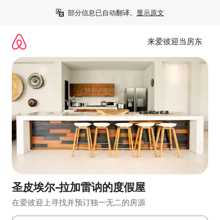
跳
部分信息已自动翻译。
显示原文
至
内
容
来爱彼迎当房东
圣皮埃尔-拉加雷讷的度假屋
在爱彼迎上寻找并预订独一无二的房源