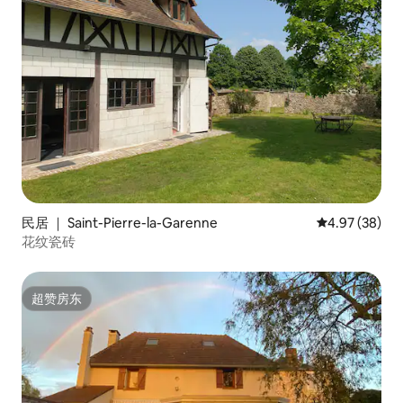
民居 ｜ Saint-Pierre-la-Garenne
平均评分 4.97
4.97 (38)
花纹瓷砖
超赞房东
超赞房东