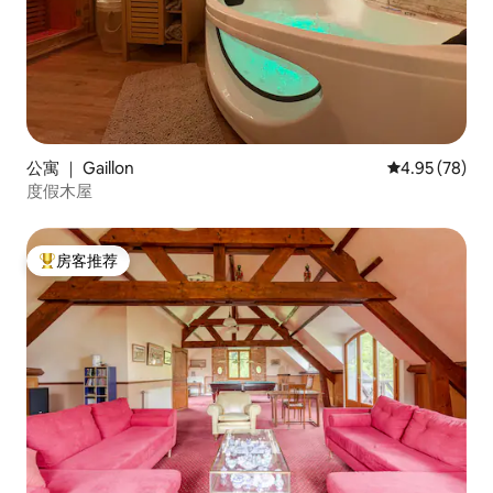
公寓 ｜ Gaillon
平均评分 4.95
4.95 (78)
度假木屋
房客推荐
热门「房客推荐」