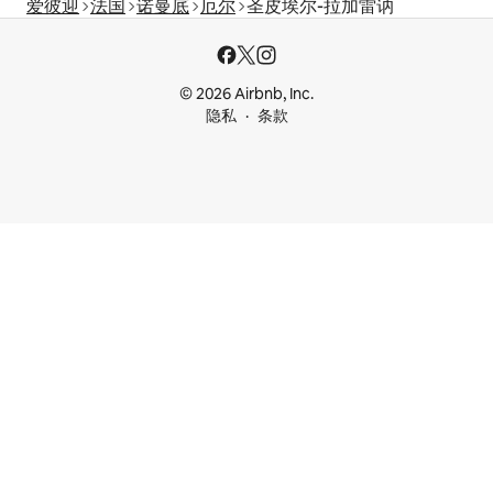
爱彼迎
法国
诺曼底
厄尔
圣皮埃尔-拉加雷讷
© 2026 Airbnb, Inc.
隐私
条款