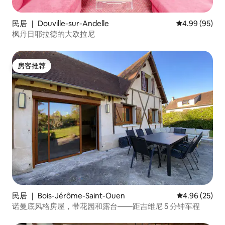
民居 ｜ Douville-sur-Andelle
平均评分 4.99
4.99 (95)
枫丹日耶拉德的大欧拉尼
房客推荐
房客推荐
民居 ｜ Bois-Jérôme-Saint-Ouen
平均评分 4.96
4.96 (25)
诺曼底风格房屋，带花园和露台——距吉维尼 5 分钟车程