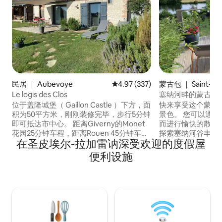
民居 ｜ Aubevoye
平均评分 4.97 分（满分 5 分），共
4.97 (337)
蒙古包 ｜ Saint-Pie
renne
Le logis des Clos
塞纳河畔的蒙古包
位于盖隆城堡（ Gaillon Castle ）下方，面
快来享受这个蒙古
积为50平方米，刚刚装修完毕，步行5分钟
景色。 您可以通过花园进入牵引小径，从
即可抵达市中心。 距离Giverny的Monet
而进行愉快的散步。 自然爱好者，您
花园25分钟车程，距离Rouen 45分钟车
探索塞纳河谷丰富的动
在圣皮埃尔-拉加雷讷深受欢迎的度假屋
程，距离巴黎1小时车程，非常安静，位于
Giverny及其著名的
风景优美的花园中间，可欣赏到城堡的古
16公里，距离Ande
便利设施
老文艺复兴花园。 我还可以欢迎您来到距
MacArthur Glen 1
离此房源仅两分钟路程的另一栋房子，您
Canisses餐厅
可以在网站上找到「Logis du
餐。
Château」。