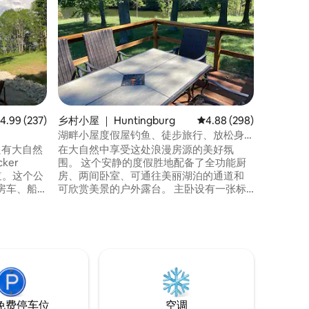
在我们美丽
屋放松身
小屋设有
坑，我们
一切。 房
其他出租房
Eagles Ne
季开始，
其他日期
均评分 4.99 分（满分 5 分），共 237 条评价
4.99 (237)
乡村小屋 ｜ Huntingburg
平均评分 4.88 分（满分 
4.88 (298)
湖畔小屋度假屋钓鱼、徒步旅行、放松身
心
只有大自然
在大自然中享受这处浪漫房源的美好氛
ker
围。 这个安静的度假胜地配备了全功能厨
道。这个公
房、两间卧室、可通往美丽湖泊的通道和
房车、船
可欣赏美景的户外露台。 主卧设有一张标
French
准双人床和一张婴儿床。 第二间卧室配有
到5英里，但完
一张双人床和一张双层床（双人床上
摇椅和天
层）。 此房源非常适合单身人士、情侣甚
、带阿迪
至大家庭入住。 靠近帕托卡湖（Patoka
。附近有
Lake）和假日世界（Holiday World）。 禁
止吸烟/不适合残疾人
免费停车位
空调