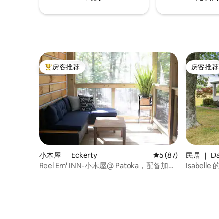
房客推荐
房客推荐
热门「房客推荐」
房客推荐
小木屋 ｜ Eckerty
平均评分 5 分（满分 
5 (87)
民居 ｜ Da
Reel Em' INN-小木屋@ Patoka，配备加大
Isabell
双人床和热水浴缸