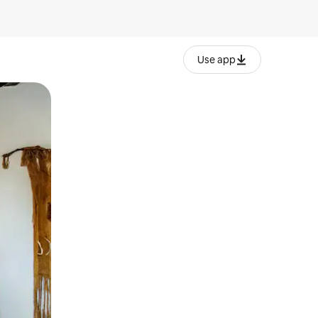
Use app