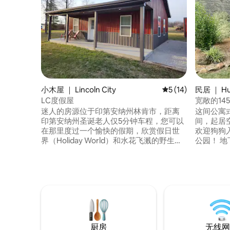
小木屋 ｜ Lincoln City
平均评分 5 分（满分 
5 (14)
民居 ｜ Hu
LC度假屋
宽敞的14
迷人的房源位于印第安纳州林肯市，距离
这间公寓
印第安纳州圣诞老人仅5分钟车程，您可以
间，起居空
在那里度过一个愉快的假期，欣赏假日世
欢迎狗狗
界（Holiday World）和水花飞溅的野生动
公园！ 地下室设有独立入口，可供9人入
物园（Splashin' Safari）、林肯州立公园
住，于2022
（Lincoln State Park）和林肯童年纪念馆
适，配备现代和
（Lincoln Boyhood Memorial）、圣诞湖
有床、衣柜
高尔夫球场（Christmas Lake Golf
们的房源
Course）等景点，或欣赏印第安纳州南部
狗狗天堂，欢迎
乡村的许多其他景点。
睡眠区是
过卧室。
厨房
无线网