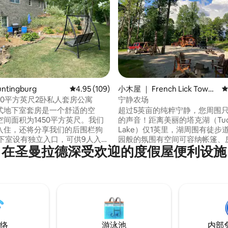
5 分），共 14 条评价
ntingburg
平均评分 4.95 分（满分 5 分），共 109 条评价
4.95 (109)
小木屋 ｜ French Lick Towns
平
hip
50平方英尺2卧私人套房公寓
宁静农场
式地下室套房是一个舒适的空
超过5英亩的纯粹宁静，您周围
间面积为1450平方英尺。我们
的声音！距离美丽的塔克湖（Tuc
入住，还将分享我们的后围栏狗
Lake）仅1英里，湖周围有徒步
园般的氛围有空间可容纳帐篷、
在圣曼拉德深受欢迎的度假屋便利设施
年进行了装修。 我们的房源舒
只、四轮摩托车等。距离Fabulous 
复古装饰。 每间卧室均配
Lick和West Baden度假村不
、梳妆台、床头柜和书桌。 我
全僻静。小屋有两个门廊，配有
不适合使用轮椅的房客。我们是
堂般的景观。雪松秋千、野餐桌
各种品种。 我们的第三个
朗达克椅的火坑，可供深夜烧烤
一个非封闭区域，您可以步行穿
水上乐园和船舶租赁
络
游泳池
内部