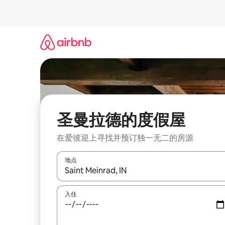
跳
至
内
容
圣曼拉德的度假屋
在爱彼迎上寻找并预订独一无二的房源
地点
如有搜索结果，请使用上下方向键查看，或通过点
入住