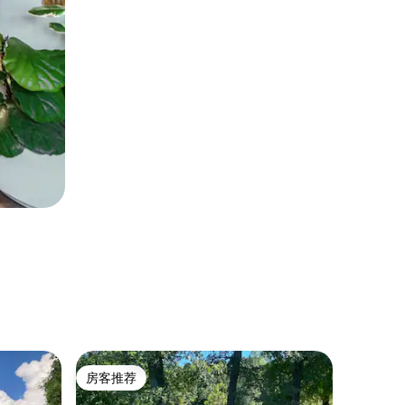
小木屋 ｜ F
房客推荐
房客
房客推荐
热门「
鹰松小屋（E