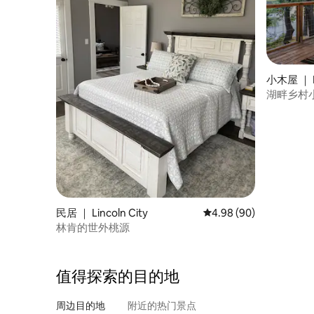
小木屋 ｜ 
湖畔乡村
民居 ｜ Lincoln City
平均评分 4.98 分（满分
4.98 (90)
林肯的世外桃源
值得探索的目的地
周边目的地
附近的热门景点