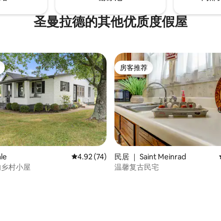
圣曼拉德的其他优质度假屋
房客推荐
房客推荐
5 分），共 87 条评价
le
平均评分 4.92 分（满分 5 分），共 74 条评价
4.92 (74)
民居 ｜ Saint Meinrad
e 的乡村小屋
温馨复古民宅