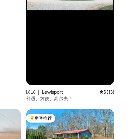
民居 ｜ Lewisport
平均评分 5 分（满分
5 (13)
舒适、方便、高尔夫！
房客推荐
热门「房客推荐」