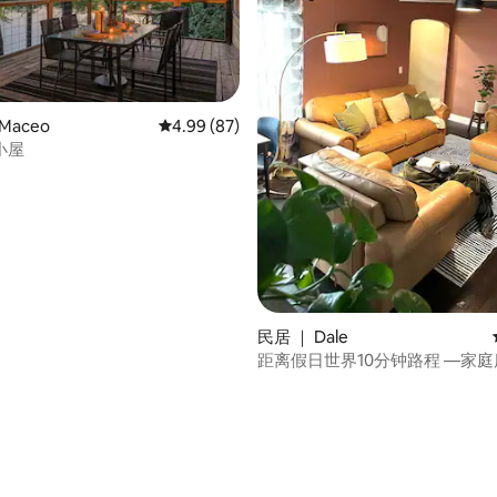
Maceo
平均评分 4.99 分（满分 5 分），共 87 条评价
4.99 (87)
小屋
 5 分），共 90 条评价
民居 ｜ Dale
距离假日世界10分钟路