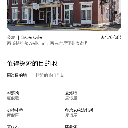
公寓 ｜ Sistersville
平均评分 4.7
4.76 (38)
西斯特维尔Wells Inn，西弗吉尼亚州泰勒县
值得探索的目的地
周边目的地
附近的热门景点
华盛顿
夏洛特
度假屋
度假屋
加特林堡
印第安纳波利斯
度假屋
度假屋
哥伦布
匹兹堡