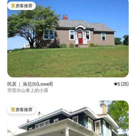
房客推荐
热门「房客推荐」
民居 ｜ 洛厄尔(Lowell)
平均评分 5
5 (25)
劳雷尔山脊上的小屋
房客推荐
热门「房客推荐」