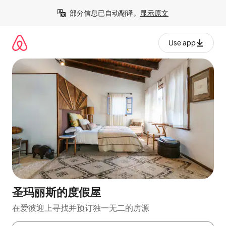
跳
部分信息已自动翻译。
显示原文
至
内
容
Use app
圣玛丽斯的度假屋
在爱彼迎上寻找并预订独一无二的房源