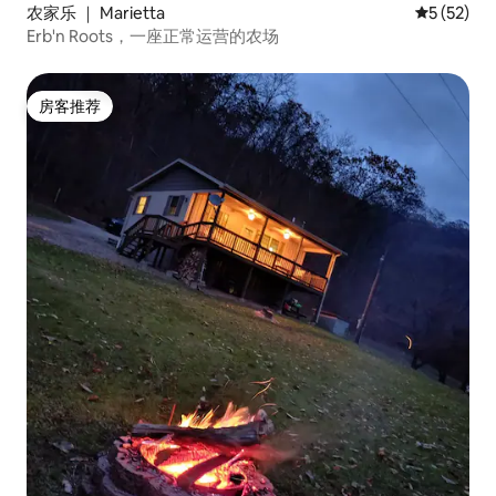
农家乐 ｜ Marietta
平均评分 5
5 (52)
Erb'n Roots，一座正常运营的农场
房客推荐
房客推荐