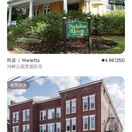
民居 ｜ Marietta
平均评分 4.98
4.98 (255)
河畔公园景观民宅
超赞房东
超赞房东