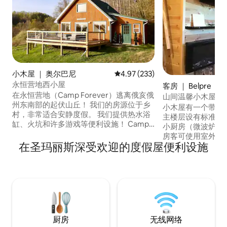
小木屋 ｜ 奥尔巴尼
平均评分 4.97 分（满分 5 分），共
4.97 (233)
永恒营地西小屋
客房 ｜ Belpre
在永恒营地（Camp Forever）逃离俄亥俄
山间温馨小木屋
州东南部的起伏山丘！ 我们的房源位于乡
小木屋有一个带双
村，非常适合安静度假。 我们提供热水浴
主楼层设有标准双
缸、火坑和许多游戏等便利设施！ Camp
小厨房（微波炉、
Forever在楼上设有一间主卧室和阁楼床。
房客可使用室外厨
请注意，还有另一间小屋，相距67英尺。
在圣玛丽斯深受欢迎的度假屋便利设施
箱、燃气、木炭和平
Camp Forever距离俄亥俄大学仅20分钟
甲板上还有桌子和
车程，距离2家酒庄仅5分钟车程！ 我们喜
冷的山间夜晚很棒。
欢宠物，并坚持您在住宿期间带上它们。
的贝尔普雷、马里
堡西弗吉尼亚州。
务，但没有无线网
厨房
无线网络