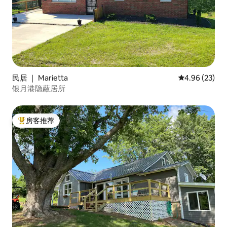
民居 ｜ Marietta
平均评分 4.96
4.96 (23)
银月港隐蔽居所
房客推荐
热门「房客推荐」