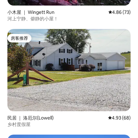
小木屋 ｜ Wingett Run
平均评分 4.86
4.86 (73)
河上宁静、僻静的小屋！
房客推荐
房客推荐
民居 ｜ 洛厄尔(Lowell)
平均评分 4.93
4.93 (68)
乡村度假屋