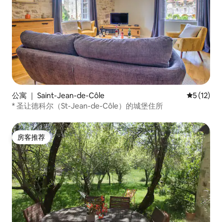
公寓 ｜ Saint-Jean-de-Côle
平均评分 5
5 (12)
* 圣让德科尔（St-Jean-de-Côle）的城堡住所
房客推荐
房客推荐