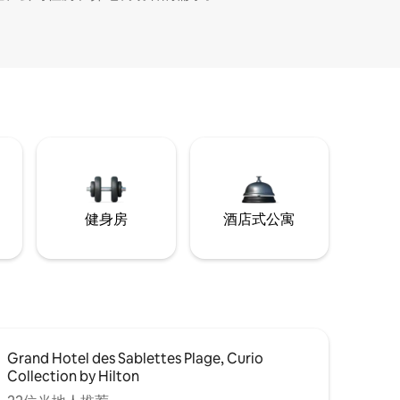
健身房
酒店式公寓
Grand Hotel des Sablettes Plage, Curio
Collection by Hilton