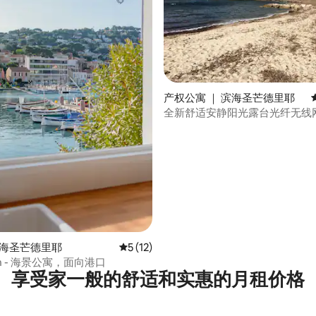
 5 分），共 3 条评价
产权公寓 ｜ 滨海圣芒德里耶
全新舒适安静阳光露台光纤无线
滨海圣芒德里耶
平均评分 5 分（满分 5 分），共 12 条评价
5 (12)
ton - 海景公寓，面向港口
享受家一般的舒适和实惠的月租价格