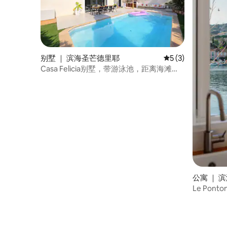
别墅 ｜ 滨海圣芒德里耶
平均评分 5 分（满分
5 (3)
Casa Felicia别墅，带游泳池，距离海滩步
行5分钟
公寓 ｜ 
Le Pon