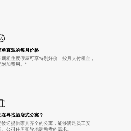
简单直观的每月价格
长期租住度假屋可享特别好价，按月支付租金，
无附加费用。*
正在寻找酒店式公寓？
爱彼迎提供家具齐全的公寓，能够满足员工安
置、公司住房和异地调动者的需求。