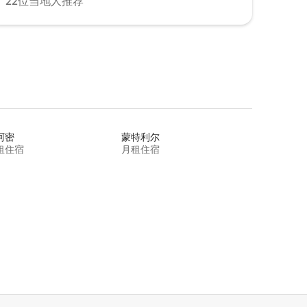
22位当地人推荐
阿密
蒙特利尔
租住宿
月租住宿