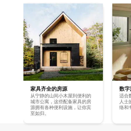
家具齐全的房源
数字
从宁静的山间小木屋到便利的
适合
城市公寓，这些配备家具的房
人士
源拥有各种便利设施，让你宾
络和
至如归。