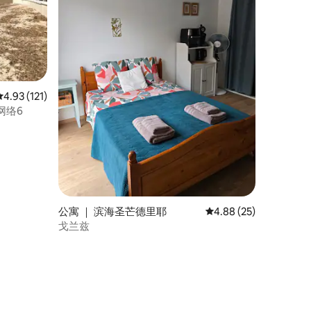
平均评分 4.93 分（满分 5 分），共 121 条评价
4.93 (121)
网络6
公寓 ｜ 滨海圣芒德里耶
平均评分 4.88 分（满分
4.88 (25)
戈兰兹