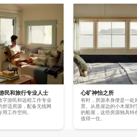
游民和旅行专业人士
心旷神怡之所
数字游民和远程工作专业
有时，房源本身便是一处
的舒适房源，配备无线网
景。从悬崖边的小木屋到
专用工作空间。
的船屋，这些房源独具特
值得一住。