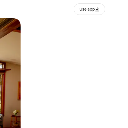
Use app