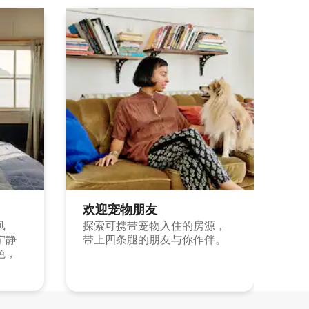
欢迎宠物朋友
风
探索可携带宠物入住的房源，
宁静
带上四条腿的朋友与你作伴。
色，