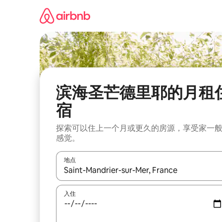
跳
至
内
容
滨海圣芒德里耶的月租
宿
探索可以住上一个月或更久的房源，享受家一
感觉。
地点
如有搜索结果，请使用上下方向键查看，或通过点
入住